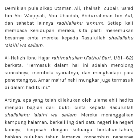
Demikian pula sikap Utsman, Ali, Thalhah, Zubair, Sa’ad
bin Abi Waqqsah, Abu Ubaidah, Abdurrahman bin Auf,
dan sahabat lainnya
radhiallahu ‘anhum
. Setiap kali
membaca kehidupan mereka, kita pasti menemukan
besarnya cinta mereka kepada Rasulullah
shallallahu
‘alaihi wa sallam
.
Al-Hafizh Ibnu Hajar
rahimahullah
(
Fathul Bari
, 1/81—82)
berkata, “Termasuk dalam hal ini adalah menolong
sunnahnya, membela syariatnya, dan menghadapi para
penentangnya. Amar ma’ruf nahi mungkar juga termasuk
di dalam hadits ini.”
Artinya, apa yang telah dilakukan oleh ulama ahli hadits
menjadi bagian dari bukti cinta kepada Rasulullah
shallallahu ‘alaihi wa sallam
. Mereka meninggalkan
kampung halaman, berkeliling dari satu negeri ke negeri
lainnya, berpisah dengan keluarga bertahun-tahun,
bahkan puluhan tahun lamanya, menembus panasnya