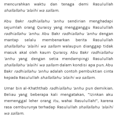
mencurahkan waktu dan tenaga demi Rasulullah
shallallahu ‘alaihi wa sallam
.
Abu Bakr
radhiallahu ‘anhu
sendirian menghadapi
sejumlah orang Quraisy yang mengganggu Rasulullah
radhiallahu ‘anhu
. Abu Bakr
radhiallahu ‘anhu
dengan
mantap selalu membenarkan berita Rasulullah
shallallahu ‘alaihi wa sallam
walaupun dianggap tidak
masuk akal oleh kaum Quraisy. Abu Bakr
radhiallahu
‘anhu
yang dengan setia mendampingi Rasulullah
shallallahu ‘alaihi wa sallam
dalam kondisi apa pun. Abu
Bakr
radhiallahu ‘anhu
adalah contoh pembuktian cinta
kepada Rasulullah
shallallahu ‘alaihi wa sallam
.
Umar bin al-Khaththab
radhiallahu ‘anhu
pun demikian.
Beliau yang beberapa kali mengatakan, “Izinkan aku
memenggal leher orang itu, wahai Rasulullah!”, karena
rasa cemburunya terhadap Rasulullah
shallallahu ‘alaihi
wa sallam
.