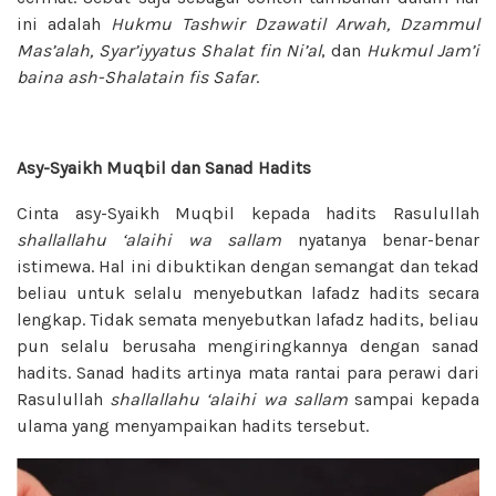
ini adalah
Hukmu Tashwir Dzawatil
Arwah, Dzammul
Mas’alah, Syar’iyyatus
Shalat fin Ni’al
, dan
Hukmul Jam’i
baina
ash-Shalatain fis Safar
.
Asy-Syaikh Muqbil dan Sanad Hadits
Cinta asy-Syaikh Muqbil kepada hadits Rasulullah
shallallahu ‘alaihi wa sallam
nyatanya benar-benar
istimewa. Hal ini dibuktikan dengan semangat dan tekad
beliau untuk selalu menyebutkan lafadz hadits secara
lengkap. Tidak semata menyebutkan lafadz hadits, beliau
pun selalu berusaha mengiringkannya dengan sanad
hadits. Sanad hadits artinya mata rantai para perawi dari
Rasulullah
shallallahu ‘alaihi wa sallam
sampai kepada
ulama yang menyampaikan hadits tersebut.