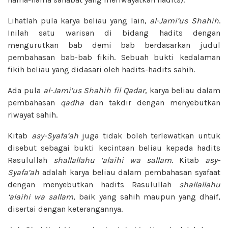
Lihatlah pula karya beliau yang lain,
al-Jami’us Shahih
.
Inilah satu warisan di bidang hadits dengan
mengurutkan bab demi bab berdasarkan judul
pembahasan bab-bab fikih. Sebuah bukti kedalaman
fikih beliau yang didasari oleh hadits-hadits sahih.
Ada pula
al-Jami’us Shahih fil Qadar
, karya beliau dalam
pembahasan
qadha
dan takdir dengan menyebutkan
riwayat sahih.
Kitab
asy-Syafa’ah
juga tidak boleh terlewatkan untuk
disebut sebagai bukti kecintaan beliau kepada hadits
Rasulullah
shallallahu ‘alaihi wa sallam
. Kitab
asy-
Syafa’ah
adalah karya beliau dalam pembahasan syafaat
dengan menyebutkan hadits Rasulullah
shallallahu
‘alaihi wa sallam
, baik yang sahih maupun yang dhaif,
disertai dengan keterangannya.