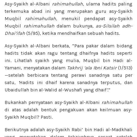
Asy-Syaikh al-Albani
rahimahullah
, ulama hadits paling
terkemuka abad ini yang merupakan guru asy-Syaikh
Muqbil
rahimahullah
, menukil pendapat asy-Syaikh
Muqbil
rahimahullah
dalam bukunya,
as-Silsilah adh-
Dhai’ifah
(5/95), ketika mendhaifkan sebuah hadits.
Asy-Syaikh al-Albani berkata, “Para pakar dalam bidang
hadits tidak akan ragu tentang dhaifnya hadits seperti
ini. Lihatlah syaikh yang mulia, Muqbil bin Hadi al-
Yamani, menyatakan dalam
Takhrij ‘ala Ibni Katsir
(1/513)
—setelah berbicara tentang perawi sanadnya satu per
satu,
‘
Hadits ini dhaif karena sanadnya terputus, dan
Ubaidullah bin al-Walid al-Wushafi yang dhaif
’
.”
Bukankah pernyataan asy-Syaikh al-Albani
rahimahullah
di atas adalah bentuk pengakuan akan keilmuan asy-
Syaikh Muqbil? Pasti.
Berikutnya adalah asy-Syaikh Rabi’ bin Hadi al-Madkhali
yang menyatakan dalam takziyahnya sesaat setelah