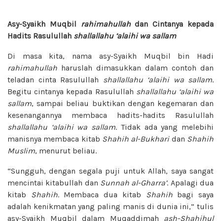
Asy-Syaikh Muqbil
rahimahullah
dan Cintanya kepada
Hadits Rasulullah
shallallahu ‘alaihi wa sallam
Di masa kita, nama asy-Syaikh Muqbil bin Hadi
rahimahullah
haruslah dimasukkan dalam contoh dan
teladan cinta Rasulullah
shallallahu ‘alaihi wa sallam
.
Begitu cintanya kepada Rasulullah
shallallahu ‘alaihi wa
sallam
, sampai beliau buktikan dengan kegemaran dan
kesenangannya membaca hadits-hadits Rasulullah
shallallahu ‘alaihi wa sallam
. Tidak ada yang melebihi
manisnya membaca kitab
Shahih al-Bukhari
dan
Shahih
Muslim
, menurut beliau.
“Sungguh, dengan segala puji untuk Allah, saya sangat
mencintai kitabullah dan
Sunnah al-Gharra’
. Apalagi dua
kitab
Shahih
. Membaca dua kitab
Shahih
bagi saya
adalah kenikmatan yang paling manis di dunia ini,” tulis
asy-Syaikh Muqbil dalam Muqaddimah
ash-Shahihul