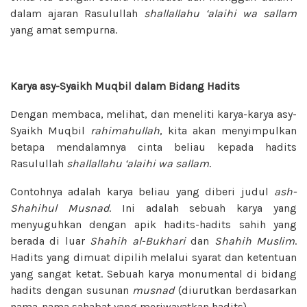
dalam ajaran Rasulullah
shallallahu ‘alaihi wa sallam
yang amat sempurna.
Karya asy-Syaikh Muqbil dalam Bidang Hadits
Dengan membaca, melihat, dan meneliti karya-karya asy-
Syaikh Muqbil
rahimahullah
, kita akan menyimpulkan
betapa mendalamnya cinta beliau kepada hadits
Rasulullah
shallallahu ‘alaihi wa sallam
.
Contohnya adalah karya beliau yang diberi judul
ash-
Shahihul Musnad
. Ini adalah sebuah karya yang
menyuguhkan dengan apik hadits-hadits sahih yang
berada di luar
Shahih al-Bukhari
dan
Shahih Muslim
.
Hadits yang dimuat dipilih melalui syarat dan ketentuan
yang sangat ketat. Sebuah karya monumental di bidang
hadits dengan susunan
musnad
(diurutkan berdasarkan
nama-nama sahabat yang meriwayatkan hadits).