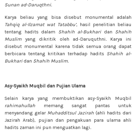
Sunan ad-Daruqthni
.
Karya beliau yang bisa disebut monumental adalah
Tahqiq al-Ilzamat
wat Tatabbu’
, hasil penelitian beliau
tentang hadits dalam
Shahih al-Bukhari
dan
Shahih
Muslim
yang dikritik oleh ad-Daruquthni. Karya ini
disebut monumental karena tidak semua orang dapat
berbicara tentang kritikan terhadap hadits
Shahih
al-
Bukhari
dan
Shahih Muslim
.
Asy-Syaikh Muqbil dan Pujian Ulama
Selain karya yang membuktikan asy-Syaikh Muqbil
rahimahullah
memang sangat pantas untuk
menyandang gelar
Muhadditsul Jazirah
(ahli hadits dari
Jazirah Arab), pujian dan pengakuan para ulama ahli
hadits zaman ini pun menguatkan lagi.