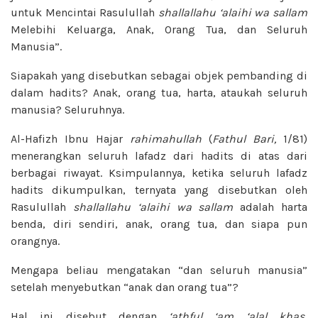
untuk Mencintai Rasulullah
shallallahu ‘alaihi wa sallam
Melebihi Keluarga, Anak, Orang Tua, dan Seluruh
Manusia”.
Siapakah yang disebutkan sebagai objek pembanding di
dalam hadits? Anak, orang tua, harta, ataukah seluruh
manusia? Seluruhnya.
Al-Hafizh Ibnu Hajar
rahimahullah
(
Fathul Bari,
1/81)
menerangkan seluruh lafadz dari hadits di atas dari
berbagai riwayat. Ksimpulannya, ketika seluruh lafadz
hadits dikumpulkan, ternyata yang disebutkan oleh
Rasulullah
shallallahu ‘alaihi wa sallam
adalah harta
benda, diri sendiri, anak, orang tua, dan siapa pun
orangnya.
Mengapa beliau mengatakan “dan seluruh manusia”
setelah menyebutkan “anak dan orang tua”?
Hal ini disebut dengan
‘athful ‘am ‘alal khas
,