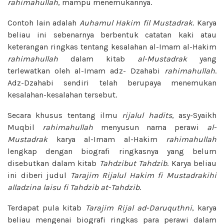
rahimahullah
, mampu menemukannya.
Contoh lain adalah
Auhamul Hakim fil Mustadrak
. Karya
beliau ini sebenarnya berbentuk catatan kaki atau
keterangan ringkas tentang kesalahan al-Imam al-Hakim
rahimahullah
dalam kitab
al-Mustadrak
yang
terlewatkan oleh al-Imam adz- Dzahabi
rahimahullah
.
Adz-Dzahabi sendiri telah berupaya menemukan
kesalahan-kesalahan tersebut.
Secara khusus tentang ilmu
rijalul hadits
, asy-Syaikh
Muqbil
rahimahullah
menyusun nama perawi
al-
Mustadrak
karya al-Imam al-Hakim
rahimahullah
lengkap dengan biografi ringkasnya yang belum
disebutkan dalam kitab
Tahdzibut Tahdzib
. Karya beliau
ini diberi judul
Tarajim Rijalul Hakim fi Mustadrakihi
alladzina laisu fi Tahdzib at-Tahdzib
.
Terdapat pula kitab
Tarajim Rijal ad-Daruquthni
, karya
beliau mengenai biografi ringkas para perawi dalam