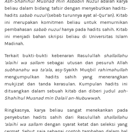
Ash-Shahihul Musnad min Asbabin Nuzul
adalah karya
beliau dalam bidang tafsir dengan menyebutkan hadits-
hadits
sabab nuzul
(sebab turunnya ayat al-Qur’an). Kitab
ini merupakan komitmen beliau untuk memurnikan
pembahasan
sabab nuzul
hanya pada hadits sahih. Kitab
ini menjadi bahan skripsi beliau di Universitas Islam
Madinah.
Terkait bukti-bukti kebenaran Rasulullah
shallallahu
‘alaihi wa sallam
sebagai utusan dan pesuruh Allah
subhanahu wa ta’ala
, asy-Syaikh Muqbil
rahimahullah
mengumpulkan hadits sahih yang menerangkan
mukjizat dan tanda kerasulan. Kumpulan hadits ini
dituangkan dalam sebuah kitab dan diberi judul
ash-
Shahihul Musnad min Dalail an-Nubuwwah
.
Ringkasnya, karya beliau sangat menekankan pada
penyebutan hadits sahih dari Rasulullah
shallallahu
‘alaihi wa sallam
dengan syarat ketat dan seleksi yang
cermat. Sebut saja sebagai contoh tambahan dalam hal