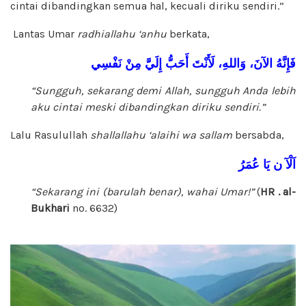
cintai dibandingkan semua hal, kecuali diriku sendiri.”
Lantas Umar
radhiallahu ‘anhu
berkata,
فَإِنَّهُ
الآنَ،
وَاللهِ،
لَأَنْتَ
أَحَبُّ
إِلَيَّ
مِنْ
نَفْسِي
“Sungguh, sekarang demi Allah, sungguh Anda lebih
aku cintai meski dibandingkan diriku sendiri.”
Lalu Rasulullah
shallallahu ‘alaihi wa sallam
bersabda,
اَلْآ
ن
يَا
عُمَرُ
“Sekarang ini (barulah benar), wahai Umar!”
(
HR . al-
Bukhari
no. 6632)