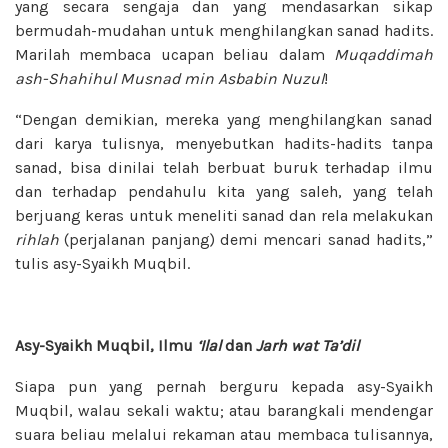
yang secara sengaja dan yang mendasarkan sikap
bermudah-mudahan untuk menghilangkan sanad hadits.
Marilah membaca ucapan beliau dalam
Muqaddimah
ash-Shahihul
Musnad min Asbabin Nuzul
!
“Dengan demikian, mereka yang menghilangkan sanad
dari karya tulisnya, menyebutkan hadits-hadits tanpa
sanad, bisa dinilai telah berbuat buruk terhadap ilmu
dan terhadap pendahulu kita yang saleh, yang telah
berjuang keras untuk meneliti sanad dan rela melakukan
rihlah
(perjalanan panjang) demi mencari sanad hadits,”
tulis asy-Syaikh Muqbil.
Asy-Syaikh Muqbil, Ilmu
‘Ilal
dan
Jarh wat Ta’dil
Siapa pun yang pernah berguru kepada asy-Syaikh
Muqbil, walau sekali waktu; atau barangkali mendengar
suara beliau melalui rekaman atau membaca tulisannya,