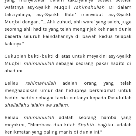
wafatnya asy-Syaikh Muqbil
rahimahullah
. Di dalam
takziyahnya, asy-Syaikh Rabi’ menyebut asy-Syaikh
Muqbil dengan, “… Ahli zuhud, ahli wara’ yang saleh, juga
seorang ahli hadits yang telah menginjak kehinaan dunia
beserta seluruh keindahannya di bawah kedua telapak
kakinya.”
Cukuplah bukti-bukti di atas untuk meyakini asy-Syaikh
Muqbil
rahimahullah
sebagai seorang pakar hadits di
abad ini.
Beliau
rahimahullah
adalah orang yang telah
menghabiskan umur dan hidupnya berkhidmat untuk
hadits-hadits sebagai tanda cintanya kepada Rasulullah
shallallahu ‘alaihi wa sallam
.
Beliau
rahimahullah
adalah seorang hamba yang
meyakini, “Membaca dua kitab
Shahih
—bagiku—adalah
kenikmatan yang paling manis di dunia ini.”