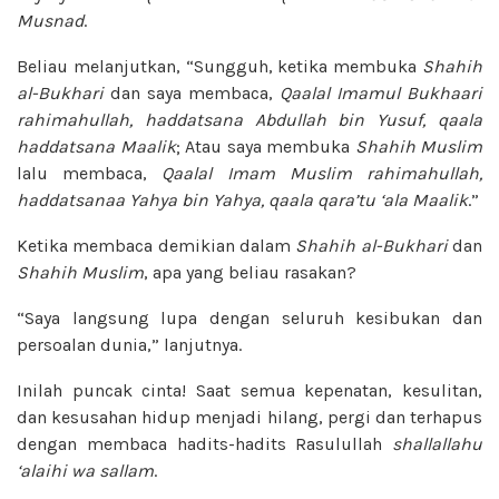
Musnad
.
Beliau melanjutkan, “Sungguh, ketika membuka
Shahih
al-Bukhari
dan saya membaca,
Qaalal Imamul Bukhaari
rahimahullah, haddatsana Abdullah bin
Yusuf, qaala
haddatsana Maalik
; Atau saya membuka
Shahih Muslim
lalu membaca,
Qaalal Imam Muslim rahimahullah,
haddatsanaa Yahya bin Yahya, qaala
qara’tu ‘ala Maalik
.”
Ketika membaca demikian dalam
Shahih al-Bukhari
dan
Shahih Muslim
, apa yang beliau rasakan?
“Saya langsung lupa dengan seluruh kesibukan dan
persoalan dunia,” lanjutnya.
Inilah puncak cinta! Saat semua kepenatan, kesulitan,
dan kesusahan hidup menjadi hilang, pergi dan terhapus
dengan membaca hadits-hadits Rasulullah
shallallahu
‘alaihi wa sallam
.