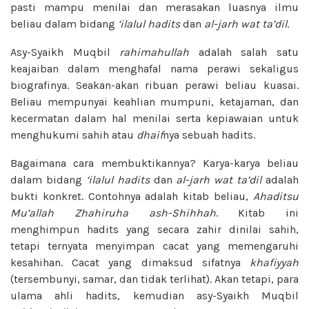
pasti mampu menilai dan merasakan luasnya ilmu
beliau dalam bidang
‘ilalul hadits
dan
al-jarh wat ta’dil
.
Asy-Syaikh Muqbil
rahimahullah
adalah salah satu
keajaiban dalam menghafal nama perawi sekaligus
biografinya. Seakan-akan ribuan perawi beliau kuasai.
Beliau mempunyai keahlian mumpuni, ketajaman, dan
kecermatan dalam hal menilai serta kepiawaian untuk
menghukumi sahih atau
dhaif
nya sebuah hadits.
Bagaimana cara membuktikannya? Karya-karya beliau
dalam bidang
‘ilalul
hadits
dan
al-jarh wat ta’dil
adalah
bukti konkret. Contohnya adalah kitab beliau,
Ahaditsu
Mu’allah Zhahiruha ash-Shihhah
. Kitab ini
menghimpun hadits yang secara zahir dinilai sahih,
tetapi ternyata menyimpan cacat yang memengaruhi
kesahihan. Cacat yang dimaksud sifatnya
khafiyyah
(tersembunyi, samar, dan tidak terlihat). Akan tetapi, para
ulama ahli hadits, kemudian asy-Syaikh Muqbil