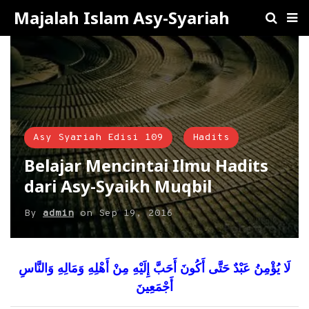
Majalah Islam Asy-Syariah
Asy Syariah Edisi 109
Hadits
Belajar Mencintai Ilmu Hadits
dari Asy-Syaikh Muqbil
By
admin
on
Sep 19, 2016
لَا
يُؤْمِنُ
عَبْدٌ
حَتَّى
أَكُونَ
أَحَبَّ
إِلَيْهِ
مِنْ
أَهْلِهِ
وَمَالِهِ
وَالنَّاسِ
أَجْمَعِينَ