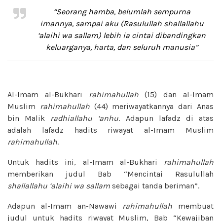
“Seorang hamba, belumlah sempurna
imannya, sampai aku (Rasulullah
shallallahu
‘alaihi wa sallam
) lebih ia cintai dibandingkan
keluarganya, harta, dan seluruh manusia”
Al-Imam al-Bukhari
rahimahullah
(15) dan al-Imam
Muslim
rahimahullah
(44) meriwayatkannya dari Anas
bin Malik
radhiallahu ‘anhu
. Adapun lafadz di atas
adalah lafadz hadits riwayat al-Imam Muslim
rahimahullah
.
Untuk hadits ini, al-Imam al-Bukhari
rahimahullah
memberikan judul Bab “Mencintai Rasulullah
shallallahu ‘alaihi wa sallam
sebagai tanda beriman”.
Adapun al-Imam an-Nawawi
rahimahullah
membuat
judul untuk hadits riwayat Muslim, Bab “Kewajiban