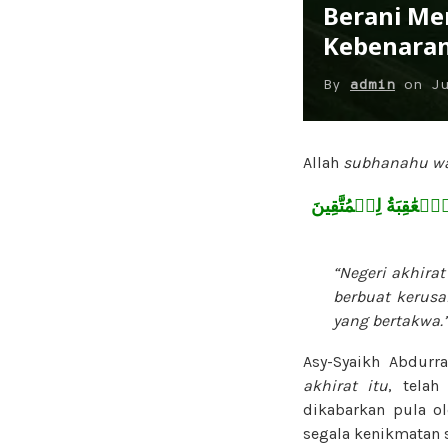
Berani Me
Kebenara
By
admin
on
J
Allah
subhanahu wa
ۡعَٰقِبَةُ لِلۡمُتَّقِينَ
“Negeri akhira
berbuat kerusa
yang bertakwa.
Asy-Syaikh Abdurr
akhirat itu
, telah
dikabarkan pula o
segala kenikmatan s