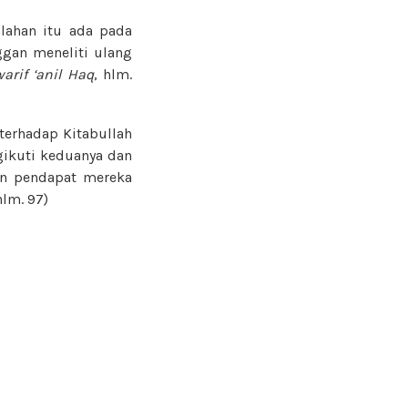
lahan itu ada pada
ggan meneliti ulang
arif ‘anil Haq
, hlm.
 terhadap Kitabullah
ikuti keduanya dan
an pendapat mereka
hlm. 97)