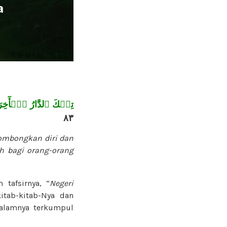
a
تِلۡكَ ٱلدَّارُ ٱلۡأٓخِرَةُ
٨٣
yombongkan diri dan
h bagi orang-orang
 tafsirnya, “
Negeri
tab-kitab-Nya dan
dalamnya terkumpul