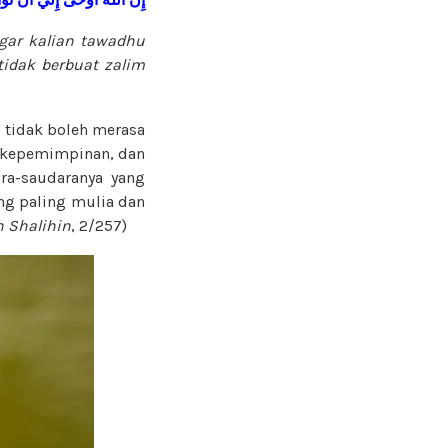
gar kalian tawadhu
tidak berbuat zalim
 tidak boleh merasa
a, kepemimpinan, dan
ra-saudaranya yang
ang paling mulia dan
h
Shalihin
, 2/257)