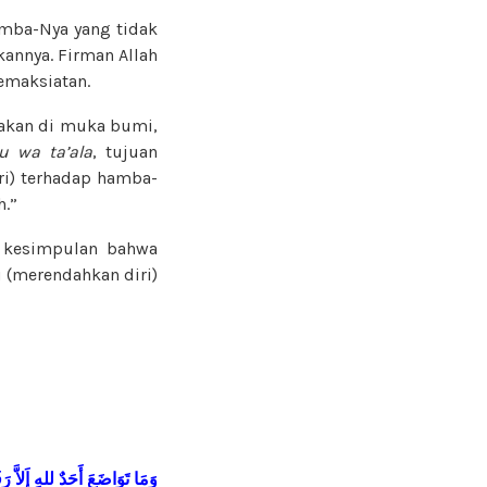
mba-Nya yang tidak
annya. Firman Allah
maksiatan.
akan di muka bumi,
 wa ta’ala
, tujuan
ri) terhadap hamba-
h.”
 kesimpulan bahwa
 (merendahkan diri)
وَمَا
تَوَاضَعَ
أَحَدٌ
للهِ
إَلاَّ
رَف