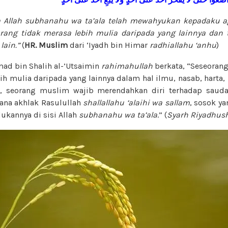
 Allah
subhanahu wa ta’ala
telah mewahyukan kepadaku a
rang tidak merasa lebih mulia daripada yang lainnya dan 
lain.”
(
HR. Muslim
dari ‘Iyadh bin Himar
radhiallahu ‘anhu
)
d bin Shalih al-’Utsaimin
rahimahullah
berkata, “Seseorang
bih mulia daripada yang lainnya dalam hal ilmu, nasab, hart
n, seorang muslim wajib merendahkan diri terhadap sauda
na akhlak Rasulullah
shallallahu ‘alaihi wa sallam
, sosok y
ukannya di sisi Allah
subhanahu wa ta’ala
.” (
Syarh Riyadhus