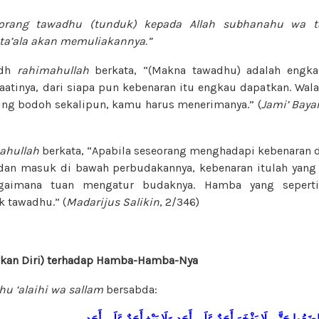
eorang tawadhu (tunduk) kepada Allah
subhanahu wa ta’
a’ala
akan memuliakannya.”
adh
rahimahullah
berkata, “(Makna tawadhu) adalah engk
atinya, dari siapa pun kebenaran itu engkau dapatkan. Wal
ling bodoh sekalipun, kamu harus menerimanya.” (
Jami’ Baya
ahullah
berkata, “Apabila seseorang menghadapi kebenaran d
dan masuk di bawah perbudakannya, kebenaran itulah yang
agaimana tuan mengatur budaknya. Hamba yang seperti
 tawadhu.” (
Madarijus
Salikin
, 2/346)
kan Diri) terhadap Hamba-Hamba-Nya
ahu ‘alaihi wa sallam
bersabda:
َاضَعُوا
حَتَّى
لَا يَفْخَرَ
أَحَدٌ
عَلَى
أَحَدٍ
وَلَا يَبْغِ أَحَدٌ
عَلَى
أَحَدٍ