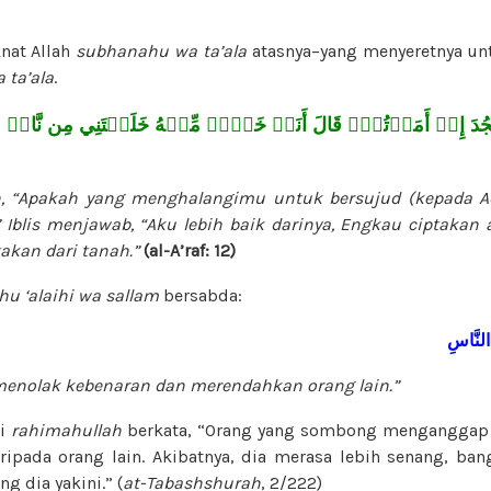
aknat Allah
subhanahu wa ta’ala
atasnya–yang menyeretnya un
 ta’ala
.
تَسۡجُدَ إِذۡ أَمَرۡتُكَۖ قَالَ أَنَا۠ خَيۡرٞ مِّنۡهُ خَلَقۡتَنِي مِن نَّارٖ 
an, “Apakah yang menghalangimu untuk bersujud (kepada 
blis menjawab, “Aku lebih baik darinya, Engkau ciptakan 
takan dari tanah.”
(al-A’raf: 12)
ahu ‘alaihi wa sallam
bersabda:
النَّاسِ
enolak kebenaran dan merendahkan orang lain.”
zi
rahimahullah
berkata, “Orang yang sombong menganggap d
ripada orang lain. Akibatnya, dia merasa lebih senang, ba
g dia yakini.” (
at-Tabashshurah
, 2/222)