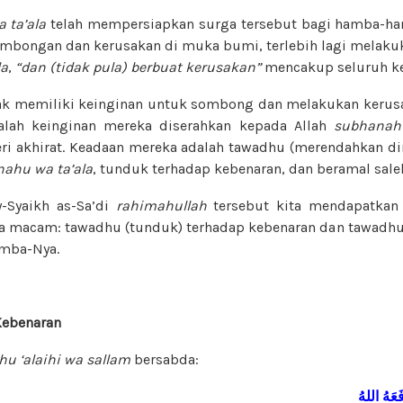
 ta’ala
telah mempersiapkan surga tersebut bagi hamba-ha
bongan dan kerusakan di muka bumi, terlebih lagi melakuk
la
,
“dan (tidak pula) berbuat kerusakan”
mencakup seluruh ke
dak memiliki keinginan untuk sombong dan melakukan kerus
alah keinginan mereka diserahkan kepada Allah
subhanahu
ri akhirat. Keadaan mereka adalah tawadhu (merendahkan di
ahu wa ta’ala
, tunduk terhadap kebenaran, dan beramal sale
y-Syaikh as-Sa’di
rahimahullah
tersebut kita mendapatkan
a macam: tawadhu (tunduk) terhadap kebenaran dan tawadhu
mba-Nya.
Kebenaran
ahu ‘alaihi wa sallam
bersabda:
َعَهُ
اللهُ