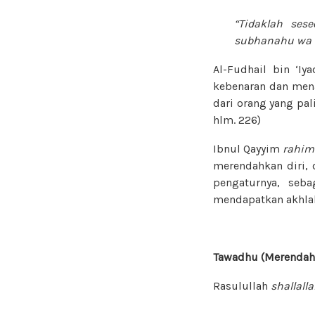
“Tidaklah ses
subhanahu wa t
Al-Fudhail bin ‘Iy
kebenaran dan mena
dari orang yang pa
hlm. 226)
Ibnul Qayyim
rahim
merendahkan diri, 
pengaturnya, seb
mendapatkan akhlak
Tawadhu (Merendah
Rasulullah
shallall