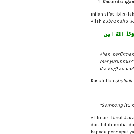
Kesombongan
Inilah sifat Iblis–l
Allah
subhanahu wa
وَخَلَقۡتَهُۥ مِن
Allah berfirm
menyuruhmu?” I
dia Engkau cip
Rasulullah
shallall
“Sombong itu m
Al-Imam Ibnul Jau
dan lebih mulia da
kepada pendapat yan