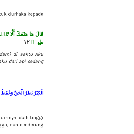
tuk durhaka kepada
قَالَ مَا مَنَعَكَ أَلَّا 
١٢
طِينٖ
Adam) di waktu Aku
aku dari api sedang
الْكِبْرُ
بَطَرُ
الْحَقِّ
وَغَمْطُ
irinya lebih tinggi
ngga, dan cenderung