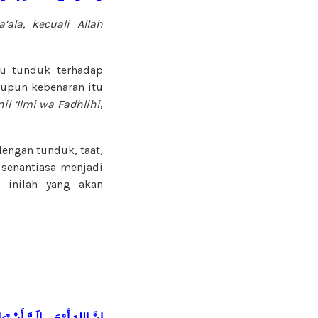
ala, kecuali Allah
au tunduk terhadap
aupun kebenaran itu
nil
‘Ilmi wa Fadhlihi
,
engan tunduk, taat,
 senantiasa menjadi
 inilah yang akan
إِنَّ
اللهَ
أَوْحَى
إِلَيَّ
أَنْ
تَو