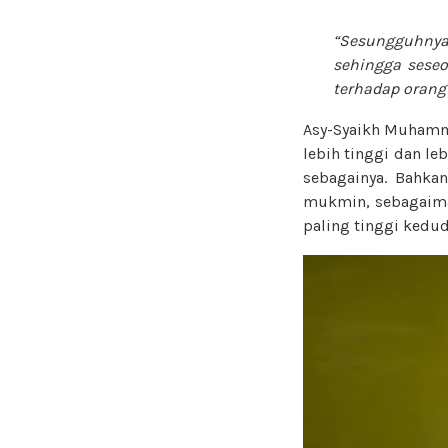
“Sesungguhnya
sehingga seseo
terhadap orang 
Asy-Syaikh Muhamma
lebih tinggi dan le
sebagainya. Bahka
mukmin, sebagaima
paling tinggi kedud