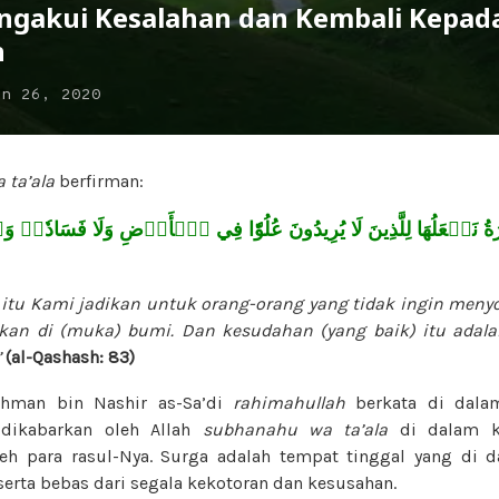
ngakui Kesalahan dan Kembali Kepad
n
un 26, 2020
 ta’ala
berfirman:
 نَجۡعَلُهَا لِلَّذِينَ لَا يُرِيدُونَ عُلُوّٗا فِي ٱلۡأَرۡضِ وَلَا فَسَادٗاۚ وَٱل
t itu Kami jadikan untuk orang-orang yang tidak ingin men
kan di (muka) bumi. Dan kesudahan (yang baik) itu adala
”
(al-Qashash: 83)
ahman bin Nashir as-Sa’di
rahimahullah
berkata di dalam
 dikabarkan oleh Allah
subhanahu wa ta’ala
di dalam ki
leh para rasul-Nya. Surga adalah tempat tinggal yang di 
erta bebas dari segala kekotoran dan kesusahan.