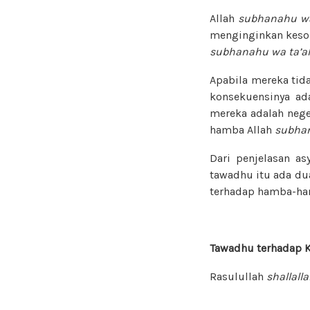
Allah
subhanahu wa
menginginkan kesom
subhanahu wa ta’a
Apabila mereka ti
konsekuensinya ad
mereka adalah nege
hamba Allah
subhan
Dari penjelasan as
tawadhu itu ada du
terhadap hamba-ha
Tawadhu terhadap 
Rasulullah
shallall