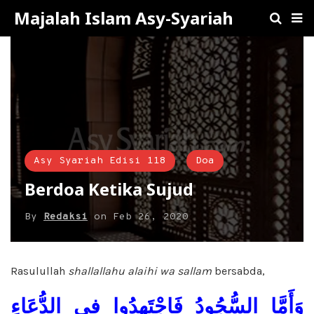
Majalah Islam Asy-Syariah
Asy Syariah Edisi 118
Doa
Berdoa Ketika Sujud
By
Redaksi
on
Feb 26, 2020
Rasulullah
shallallahu alaihi wa sallam
bersabda,
وَأَمَّا السُّجُودُ فَاجْتَهِدُوا فِي الدُّعَاءِ