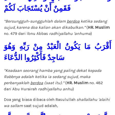
فَقَمِنٌ أَنْ يُسْتَجَابَ لَكُمْ
“Bersungguh-sungguhlah dalam
berdoa
ketika sedang
sujud, karena doa kalian akan dikabulkan.”
(
HR. Muslim
no. 479 dari Ibnu Abbas
radhiyallahu ‘anhuma
)
أَقْرَبُ مَا يَكُونُ الْعَبْدُ مِنْ رَبِّهِ وَهُوَ
سَاجِدٌ فَأَكْثِرُوا الدُّعَاءَ
“Keadaan seorang hamba yang paling dekat kepada
Rabbnya adalah ketika ia sedang sujud, maka
perbanyaklah
berdoa
(saat itu).”
(
HR. Muslim
no. 482
dari Abu Hurairah
radhiyallahu anhu
)
Doa yang biasa dibaca oleh Rasulullah
shallallahu ‘alaihi
wa sallam
saat sujud adalah,