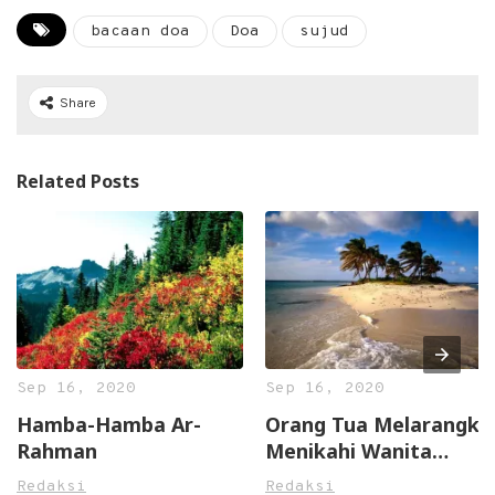
bacaan doa
Doa
sujud
Share
Related Posts
Sep 16, 2020
Sep 16, 2020
Hamba-Hamba Ar-
Orang Tua Melarangku
Rahman
Menikahi Wanita
Pilihanku
Redaksi
Redaksi