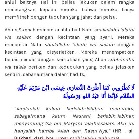
ahlul baitnya. Hal ini beliau lakukan dalam rangka
menerangkan kepada mereka bahwa mereka hanya
memfitnah dengan tuduhan yang jahat dan palsu.
Ahlus Sunnah mencintai ahlu bait Nabi
shallallahu ‘alaihi
wa sallam
dengan kecintaan yang syar’i. Mereka
mencintai Nabi
shallallahu ‘alaihi wa sallam
dengan
kecintaan yang disyariatkan. Mereka menempatkan
beliau sesuai dengan kemuliaan yang Allah
subhanahu
wa ta’ala
berikan dan kedudukan yang beliau jelaskan
sendiri, sebagaimana dalam hadits,
لَا
تُطْرُونِي
كَمَا
أَطْرَتْ
النَّصَارَى
عِيسَى
ابْنَ
مَرْيَمَ
عَلَيْهِ
السَّلَام
فَإِنَّمَا
أَنَا
عَبْدُ
اللهِ
وَرَسُولُهُ
“Janganlah kalian berlebih-lebihan memujiku,
sebagaimana kaum Nasrani berlebih-lebihan
menyanjung Isa bin Maryam
‘alaihissalam
. Aku ini
hanyalah hamba Allah dan Rasul-Nya.”
(
HR . al-
Bukhari
, dari Ibnu Umar
radhiallahu ‘anhuma
)