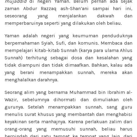
mujaddid
di negeri Yaman. Belum pernah ada sejak
zaman Abdur Razzaq ash-Shan’ani sampai hari ini,
seseorang yang menjalankan dakwah dan
memperbaruinya seperti yang dilakukan oleh beliau.
Yaman adalah negeri yang keumuman penduduknya
berpemahaman Syiah, Sufi, dan komunis. Membaca dan
mempelajari kitab-kitab Sunnah (karya para ulama Ahlus
Sunnah) terhitung sebagai dosa dan kesalahan yang
tidak diampuni dan tidak dimaafkan. Bahkan, kalau ada
yang berani menampakkan sunnah, mereka akan
menghalalkan darahnya.
Seorang alim yang bernama Muhammad bin Ibrahim al-
Wazir, sebelumnya dihormati dan dimuliakan oleh
gurunya. Setelah menampakkan sunnah, sang guru
menulis surat khusus yang membantah dan menghabisi
keyakinan serta manhajnya. Karena perlakuan zalim dari
orang-orang yang memusuhi sunnah, beliau harus
berpindah dari satu tempat ke tempat yang lain, dari