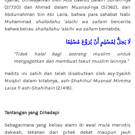
(2/720) dan Ahmad dalam
Musnad
-nya (5/362), dari
Abdurrahman bin Abi Laila, bahwa para sahabat Nabi
Muhammad
shallallahu ‘alaihi wa sallam
bercerita
bahwa beliau
shallallahu ‘alaihi wa sallam
bersabda,
لَا
يَحِلُّ
لِمُسْلِمٍ
أَنْ
يُرَوِّعَ
مُسْلِمًا
“Tidak halal bagi seorang muslim untuk
mengagetkan dan membuat takut muslim lainnya.”
Hadits ini sahih dan telah disebutkan oleh asy-Syaikh
Muqbil dalam kitabnya,
ash-Shahihul Musnad Mimma
Laisa fi
ash-Shahihain
(2/418).
Tantangan yang Dihadapi
Sebagaimana yang beliau alami di awal mula merintis
dakwah, tekanan dari pihak dekat maupun jauh