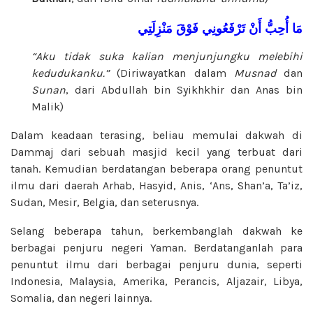
مَا
أُحِبُّ
أَنْ
تَرْفَعُونِي
فَوْقَ
مَنْزِلَتِي
“Aku tidak suka kalian menjunjungku melebihi
kedudukanku.”
(Diriwayatkan dalam
Musnad
dan
Sunan
, dari Abdullah bin Syikhkhir dan Anas bin
Malik)
Dalam keadaan terasing, beliau memulai dakwah di
Dammaj dari sebuah masjid kecil yang terbuat dari
tanah. Kemudian berdatangan beberapa orang penuntut
ilmu dari daerah Arhab, Hasyid, Anis, ‘Ans, Shan’a, Ta’iz,
Sudan, Mesir, Belgia, dan seterusnya.
Selang beberapa tahun, berkembanglah dakwah ke
berbagai penjuru negeri Yaman. Berdatanganlah para
penuntut ilmu dari berbagai penjuru dunia, seperti
Indonesia, Malaysia, Amerika, Perancis, Aljazair, Libya,
Somalia, dan negeri lainnya.