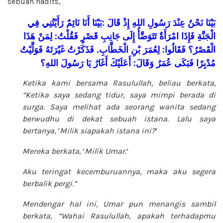
sebuah hadits,
فِي
رَأَيْتُنِي
نَائِمٌ
بَيْنَا أَنَا
:
قَالَ
إِذْ
اللهِ
رَسُولِ
عِنْدَ
نَحْنُ
بَيْنَا
هَذَا
لِمَنْ
:
فَقُلْتُ
قَصْرٍ
جَانِبِ
إِلَى
تَتَوَضَّأُ
امْرَأَةٌ
فَإِذَا
الْجَنَّةِ
فَوَلَّيْتُ
غَيْرَتَهُ
فَذَكَرْتُ
.
الْخَطَّابِ
بْنِ
لِعُمَرَ
:
فَقَالُوا
الْقَصْرُ؟
اللهِ؟
رَسُولَ
يَا
أَغَارُ
أَعَلَيْكَ
:
وَقَالَ
عُمَرُ
فَبَكَى
مُدْبِرًا
Ketika kami bersama Rasulullah, beliau berkata,
“Ketika saya sedang tidur, saya mimpi berada di
surga. Saya melihat ada seorang wanita sedang
berwudhu di dekat sebuah istana. Lalu saya
bertanya,
‘
Milik siapakah istana ini?
’
Mereka berkata,
‘
Milik Umar.
’
Aku teringat kecemburuannya, maka aku segera
berbalik pergi.”
Mendengar hal ini, Umar pun menangis sambil
berkata, “Wahai Rasulullah, apakah terhadapmu