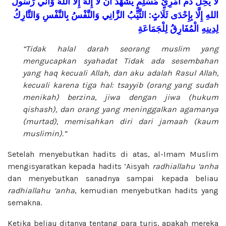
لَا
يَحِلُّ
دَمُ
امْرِئٍ
مُسْلِمٍ
يَشْهَدُ
أَنْ
لَا
إِلَهَ
إِلَّا
اللهُ
وَأَنِّي
رَسُولُ
وَالتَّارِكُ
بِالنَّفْسِ
وَالنَّفْسُ
الزَّانِي
الثَّيِّبُ
:
ثَلَاثٍ
بِإِحْدَى
إِلَّا
اللهِ
لِدِينِهِ
الْمُفَارِقُ
لِلْجَمَاعَةِ
“Tidak halal darah seorang muslim yang
mengucapkan syahadat Tidak ada sesembahan
yang haq kecuali Allah, dan aku adalah Rasul Allah,
kecuali karena tiga hal: tsayyib (orang yang sudah
menikah) berzina, jiwa dengan jiwa (hukum
qishash), dan orang yang meninggalkan agamanya
(murtad), memisahkan diri dari jamaah (kaum
muslimin).”
Setelah menyebutkan hadits di atas, al-Imam Muslim
mengisyaratkan kepada hadits ‘Aisyah
radhiallahu ‘anha
dan menyebutkan sanadnya sampai kepada beliau
radhiallahu ‘anha
, kemudian menyebutkan hadits yang
semakna.
Ketika beliau ditanya tentang para turis, apakah mereka