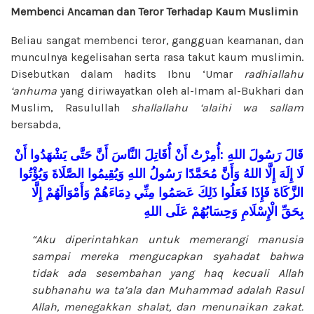
Membenci Ancaman dan Teror Terhadap Kaum Muslimin
Beliau sangat membenci teror, gangguan keamanan, dan
munculnya kegelisahan serta rasa takut kaum muslimin.
Disebutkan dalam hadits Ibnu ‘Umar
radhiallahu
‘anhuma
yang diriwayatkan oleh al-Imam al-Bukhari dan
Muslim, Rasulullah
shallallahu ‘alaihi wa sallam
bersabda,
أَنْ
يَشْهَدُوا
حَتَّى
أَنَّ
النَّاسَ
أُقَاتِلَ
أَنْ
أُمِرْتُ
:
اللهِ
قَالَ رَسُولَ
لَا
إِلَهَ
إِلَّا
اللهُ
وَأَنَّ
مُحَمَّدًا
رَسُولُ
اللهِ
وَيُقِيمُوا
الصَّلَاةَ
وَيُؤْتُوا
الزَّكَاةَ
فَإِذَا
فَعَلُوا
ذَلِكَ
عَصَمُوا
مِنِّ
ي
دِمَاءَهُمْ
وَأَمْوَالَهُمْ
إِلَّا
بِحَقِّ
الْإِسْلَامِ
وَحِسَابُهُمْ
عَلَى
اللهِ
“Aku diperintahkan untuk memerangi manusia
sampai mereka mengucapkan syahadat bahwa
tidak ada sesembahan yang haq kecuali Allah
subhanahu wa ta’ala
dan Muhammad adalah Rasul
Allah, menegakkan shalat, dan menunaikan zakat.