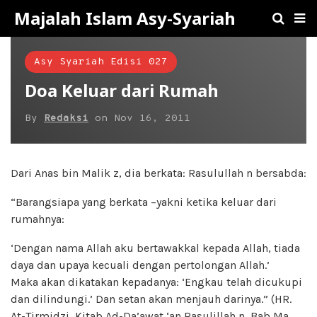
Majalah Islam Asy-Syariah
Asy Syariah Edisi 027
Doa Keluar dari Rumah
By
Redaksi
on
Nov 16, 2011
Dari Anas bin Malik z, dia berkata: Rasulullah n bersabda:
“Barangsiapa yang berkata –yakni ketika keluar dari
rumahnya:
‘Dengan nama Allah aku bertawakkal kepada Allah, tiada
daya dan upaya kecuali dengan pertolongan Allah.’
Maka akan dikatakan kepadanya: ‘Engkau telah dicukupi
dan dilindungi.’ Dan setan akan menjauh darinya.” (HR.
At-Tirmidzi, Kitab Ad-Da’awat ‘an Rasulillah n, Bab Ma