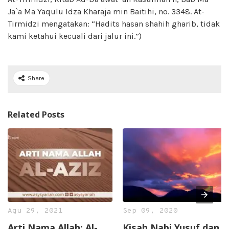
Ja`a Ma Yaqulu Idza Kharaja min Baitihi, no. 3348. At-
Tirmidzi mengatakan: “Hadits hasan shahih gharib, tidak
kami ketahui kecuali dari jalur ini.”)
Share
Related Posts
Agu 29, 2021
Sep 09, 2020
Arti Nama Allah: Al-
Kisah Nabi Yusuf dan