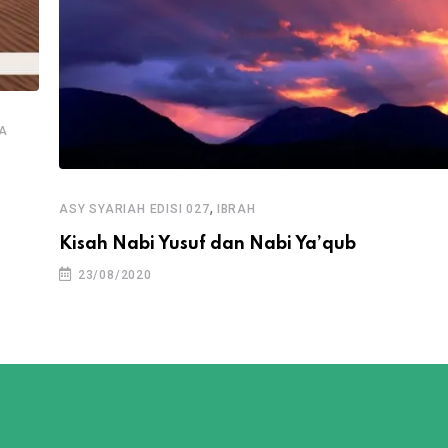
A
,
ASY SYARIAH EDISI 027
IBRAH
Kisah Nabi Yusuf dan Nabi Ya’qub
23/08/2020