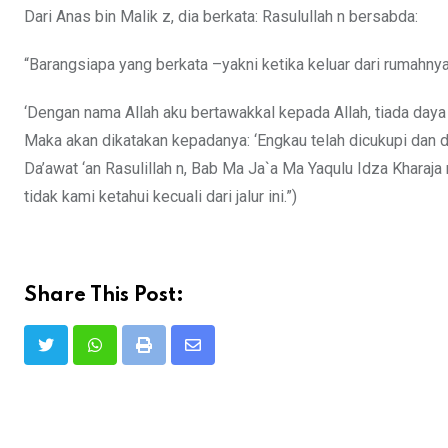
Dari Anas bin Malik z, dia berkata: Rasulullah n bersabda:
“Barangsiapa yang berkata –yakni ketika keluar dari rumahnya
‘Dengan nama Allah aku bertawakkal kepada Allah, tiada daya 
Maka akan dikatakan kepadanya: ‘Engkau telah dicukupi dan dil
Da’awat ‘an Rasulillah n, Bab Ma Ja`a Ma Yaqulu Idza Kharaja 
tidak kami ketahui kecuali dari jalur ini.”)
Share This Post:
Print
Share
via
Email