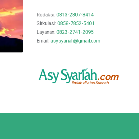
Redaksi:
0813-2807-8414
Sirkulasi:
0858-7852-5401
Layanan:
0823-2741-2095
Email:
asysyariah@gmail.com
,
AKIDAH
ASY SYARIAH EDISI 027
Bekal untuk Jamaah Haji
02/06/2020