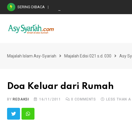
Skip
SERING DIBACA
Nasihat Emas di Masa Fitnah (Ujian/Perselis
to
content
Majalah Islam Asy-Syariah
Majalah Edisi 021 s.d. 030
Asy Sy
Doa Keluar dari Rumah
BY
REDAKSI
16/11/2011
0
COMMENTS
LESS THAN A