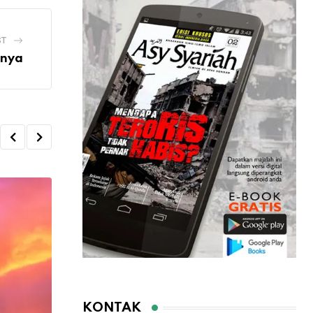
ST
mnya
KONTAK