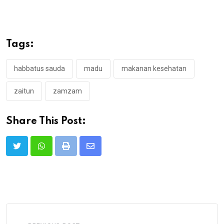
Tags:
habbatus sauda
madu
makanan kesehatan
zaitun
zamzam
Share This Post:
Print
Share
via
Email