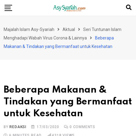
Skip
to
content
Majalah Islam Asy-Syariah
Aktual
Seri Tuntunan Islam
Menghadapi Wabah Virus Corona & Lainnya
Beberapa
Makanan & Tindakan yang Bermanfaat untuk Kesehatan
Beberapa Makanan &
Tindakan yang Bermanfaat
untuk Kesehatan
BY
REDAKSI
17/03/2020
0
COMMENTS
6 MINUTES READ
4318
VIEWS