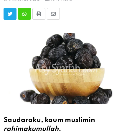
Print
Share
via
Email
Saudaraku, kaum muslimin
rahimakumullah.