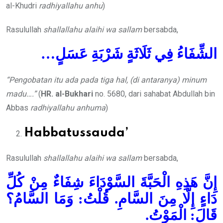
al-Khudri
radhiyallahu anhu
)
Rasulullah
shallallahu alaihi wa sallam
bersabda,
الشِّفَاءُ فِي ثَلَاثَةٍ شَرْبَةِ عَسَلٍ…
“Pengobatan itu ada pada tiga hal, (di antaranya) minum
madu….”
(
HR. al-Bukhari
no. 5680, dari sahabat Abdullah bin
Abbas
radhiyallahu anhuma
)
Habbatussauda’
Rasulullah
shallallahu alaihi wa sallam
bersabda,
إِنَّ هَذِهِ الْحَبَّةَ السَّوْدَاءَ شِفَاءٌ مِنْ كُلِّ
دَاءٍ إِلَّا مِنَ السَّامِ. قُلْتُ: وَمَا السَّامُ؟
قَالَ: الْمَوْتُ.