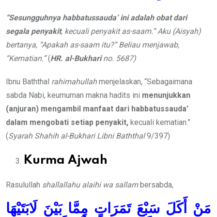
“Sesungguhnya habbatussauda’ ini adalah obat dari
segala penyakit
, kecuali penyakit as-saam.” Aku (Aisyah)
bertanya, “Apakah as-saam itu?” Beliau menjawab,
“Kematian.”
(
HR. al-Bukhari
no.
5687)
Ibnu Baththal
rahimahullah
menjelaskan, “Sebagaimana
sabda Nabi, keumuman makna hadits ini
menunjukkan
(anjuran)
mengambil manfaat dari habbatussauda’
dalam mengobati
setiap
penyakit,
kecuali kematian.”
(
Syarah Shahih al-Bukhari Libni Baththal
9/397)
Kurma Ajwah
Rasulullah
shallallahu alaihi wa sallam
bersabda,
مَنْ أَكَلَ سَبْعَ تَمَرَاتٍ مِمَّا بَيْنَ لَابَتَيْهَا