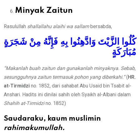
Minyak Zaitun
Rasulullah
shallallahu alaihi wa sallam
bersabda,
كُلُوا الزَّيْتَ وَادَّهِنُوا بِهِ فَإِنَّهُ مِنْ شَجَرَةٍ
مُبَارَكَةٍ
“
Makanlah buah zaitun dan gunakanlah minyaknya. Sebab,
sesungguhnya zaitun termasuk pohon yang diberkahi.”
(
HR.
at-Tirmidzi
no. 1852, dari sahabat Abu Usaid bin Tsabit al-
Anshari. Hadits ini dinilai sahih oleh Syaikh al-Albani dalam
Shahih at-Tirmidzi
no. 1852)
Saudaraku, kaum muslimin
rahimakumullah.