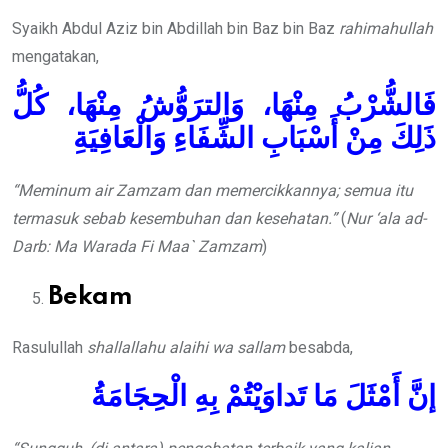
Syaikh Abdul Aziz bin Abdillah bin Baz bin Baz
rahimahullah
mengatakan,
فَالشُّرْبُ مِنْهَا، وَالترَوُّشُ مِنْهَا، كُلُّ
ذَلِكَ مِنْ أَسْبَابِ الشِّفَاءِ وَالْعَافِيَةِ
“
Meminum air Z
amzam dan
memercikkannya; semua itu
termasuk sebab kesembuhan dan kesehatan.”
(
Nur ‘ala ad-
Darb: Ma Warada Fi Maa` Zamzam
)
Bekam
Rasulullah
shallallahu alaihi wa sallam
besabda,
إنَّ أَمْثَلَ مَا تَداوَيْتُمْ بِهِ الْحِجَامَةُ