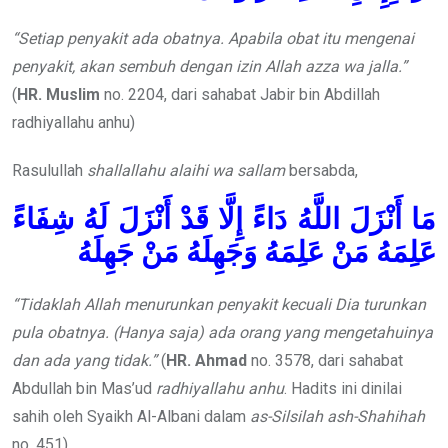
“Setiap penyakit ada obatnya. Apabila obat itu mengenai
penyakit, akan sembuh dengan izin Allah azza wa jalla.”
(
HR. Muslim
no. 2204, dari sahabat Jabir bin Abdillah
radhiyallahu anhu)
Rasulullah
shallallahu alaihi wa sallam
bersabda,
مَا أَنْزَلَ اللَّهُ دَاءً إِلَّا قَدْ أَنْزَلَ لَهُ شِفَاءً
عَلِمَهُ مَنْ عَلِمَهُ وَجَهِلَهُ مَنْ جَهِلَهُ
“Tidaklah Allah menurunkan penyakit kecuali Dia turunkan
pula obatnya. (Hanya saja) ada orang yang mengetahuinya
dan ada yang tidak.”
(
HR. Ahmad
no. 3578, dari sahabat
Abdullah bin Mas’ud
radhiyallahu anhu
. Hadits ini dinilai
sahih oleh Syaikh Al-Albani dalam
as-Silsilah ash-Shahihah
no. 451)