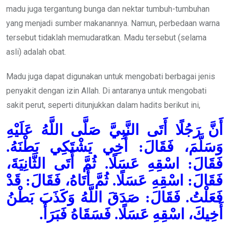
madu juga tergantung bunga dan nektar tumbuh-tumbuhan
yang menjadi sumber makanannya. Namun, perbedaan warna
tersebut tidaklah memudaratkan. Madu tersebut (selama
asli) adalah obat.
Madu juga dapat digunakan untuk mengobati berbagai jenis
penyakit dengan izin Allah. Di antaranya untuk mengobati
sakit perut, seperti ditunjukkan dalam hadits berikut ini,
أَنَّ رَجُلًا أَتَى النَّبِيَّ صَلَّى اللَّهُ عَلَيْهِ
وَسَلَّمَ، فَقَالَ: أَخِي يَشْتَكِي بَطْنَهُ.
فَقَالَ: اسْقِهِ عَسَلًا. ثُمَّ أَتَى الثَّانِيَةَ،
فَقَالَ: اسْقِهِ عَسَلًا. ثُمَّ أَتَاهُ، فَقَالَ: قَدْ
فَعَلْتُ. فَقَالَ: صَدَقَ اللَّهُ وَكَذَبَ بَطْنُ
أَخِيكَ، اسْقِهِ عَسَلًا. فَسَقَاهُ فَبَرَأَ.