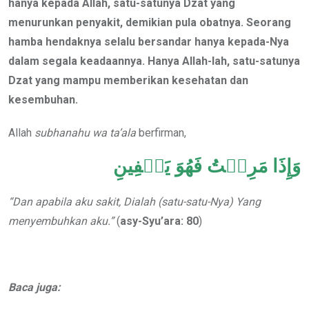
hanya kepada Allah, satu-satunya Dzat yang
menurunkan penyakit, demikian pula obatnya. Seorang
hamba hendaknya selalu bersandar hanya kepada-Nya
dalam segala keadaannya. Hanya Allah-lah, satu-satunya
Dzat yang mampu memberikan kesehatan dan
kesembuhan.
Allah
subhanahu wa ta’ala
berfirman,
وَإِذَا مَرِضۡتُ فَهُوَ يَشۡفِينِ
“Dan apabila aku sakit, Dialah (satu-satu-Nya) Yang
menyembuhkan aku.”
(
asy-Syu’ara: 80
)
Baca juga: