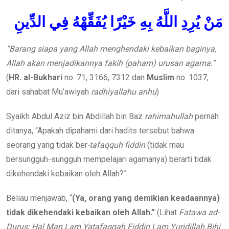
مَنْ يُرِدِ اللَّهُ بِهِ خَيْرًا يُفَقِّهْهُ فِي الدِّينِ
“Barang siapa yang Allah menghendaki kebaikan baginya,
Allah akan menjadikannya fakih (paham) urusan agama.”
(
HR. al-Bukhari
no. 71, 3166, 7312 dan
Muslim
no. 1037,
dari sahabat Mu’awiyah
radhiyallahu anhu
)
Syaikh Abdul Aziz bin Abdillah bin Baz
rahimahullah
pernah
ditanya, “Apakah dipahami dari hadits tersebut bahwa
seorang yang tidak ber
-tafaqquh fiddin
(tidak mau
bersungguh-sungguh mempelajari agamanya) berarti tidak
dikehendaki kebaikan oleh Allah?”
Beliau menjawab, “
(Ya, orang yang demikian keadaannya)
tidak dikehendaki kebaikan oleh Allah.”
(Lihat
Fatawa ad-
Durus: Hal Man Lam Yatafaqqah Fiddin Lam Yuridillah Bihi