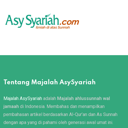
Tentang Majalah AsySyariah
Majalah AsySyariah
adalah
Majalah ahlussunnah wal
jamaah
di Indonesia. Membahas dan menampilkan
pembahasan artikel berdasarkan Al-Qur’an dan As Sunnah
dengan apa yang di pahami oleh generasi awal umat ini.