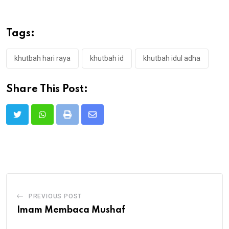
Tags:
khutbah hari raya
khutbah id
khutbah idul adha
Share This Post:
Print
Share
via
Email
PREVIOUS POST
Imam Membaca Mushaf