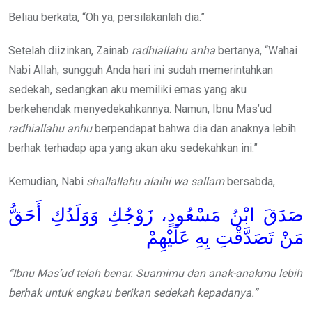
Beliau berkata, “Oh ya, persilakanlah dia.”
Setelah diizinkan, Zainab
radhiallahu anha
bertanya, “Wahai
Nabi Allah, sungguh Anda hari ini sudah memerintahkan
sedekah, sedangkan aku memiliki emas yang aku
berkehendak menyedekahkannya. Namun, Ibnu Mas’ud
radhiallahu anhu
berpendapat bahwa dia dan anaknya lebih
berhak terhadap apa yang akan aku sedekahkan ini.”
Kemudian, Nabi
shallallahu alaihi wa sallam
bersabda,
صَدَقَ ابْنُ مَسْعُودٍ، زَوْجُكِ وَوَلَدُكِ أَحَقُّ
مَنْ تَصَدَّقْتِ بِهِ عَلَيْهِمْ
“Ibnu Mas’ud telah benar. Suamimu dan anak-anakmu lebih
berhak untuk engkau berikan sedekah kepadanya.”