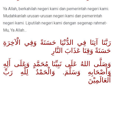
Ya Allah, berkahilah negeri kami dan pemerintah negeri kami.
Mudahkanlah urusan-urusan negeri kami dan pemerintah
negeri kami. Liputilah negeri kami dengan segenap rahmat-
Mu, Ya Allah…
رَبَّنَا آتِنَا فِي الدُّنْيَا حَسَنَةً وَفِي الْآخِرَةِ
حَسَنَةً وَقِنَا عَذَابَ النَّارِ
وَصَلَّى اللهُ عَلَى نَبِيِّنَا مُحَمَّدٍ وَعَلَى أَلِهِ
وَأَصْحَابِهِ وَسَلَّمَ. وَالْحَمْدُ لِلَّهِ رَبِّ
اْلعَالَمِيْنَ