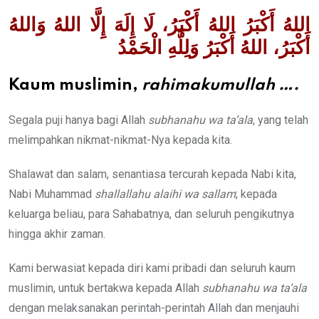
اللهُ أَكْبَرُ اللهُ أَكْبَرُ، لَا إِلَهَ إِلَّا اللهُ وَاللهُ
أَكْبَرُ، اللهُ أَكْبَرُ وَلِلَّهِ الْحَمْدُ
Kaum muslimin,
rahimakumullah
….
Segala puji hanya bagi Allah
subhanahu wa ta’ala
, yang telah
melimpahkan nikmat-nikmat-Nya kepada kita.
Shalawat dan salam, senantiasa tercurah kepada Nabi kita,
Nabi Muhammad
shallallahu alaihi wa sallam
; kepada
keluarga beliau, para Sahabatnya, dan seluruh pengikutnya
hingga akhir zaman.
Kami berwasiat kepada diri kami pribadi dan seluruh kaum
muslimin, untuk bertakwa kepada Allah
subhanahu wa ta’ala
dengan melaksanakan perintah-perintah Allah dan menjauhi