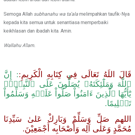
Semoga Allah
subhanahu wa ta’ala
melimpahkan taufik-Nya
kepada kita semua untuk senantiasa memperbaiki
keikhlasan dan ibadah kita. Amin.
Wallahu A’lam.
قَالَ اللَهُ تَعَالَى فِي كِتَابِهِ الْكَرِيمِ:
: إِنَّ
ٱللَّهَ وَمَلَٰٓئِكَتَهُۥ يُصَلُّونَ عَلَى ٱلنَّبِيِّۚ
يَٰٓأَيُّهَا ٱلَّذِينَ ءَامَنُواْ صَلُّواْ عَلَيۡهِ وَسَلِّمُواْ
تَسۡلِيمًا.
اللهم صَلِّ وَسَلِّمْ وَبَارِكْ عَلىٰ سَيِّدِنَا
مُحَمَّدٍ وَعَلٰى آلِه وَأَصْحَابِه أَجْمَعِيْنَ.