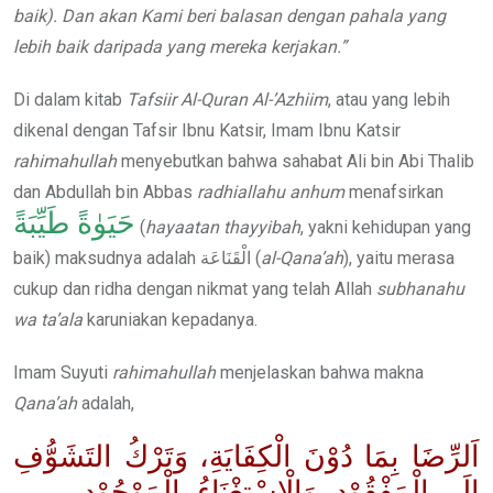
baik). Dan akan Kami beri balasan dengan pahala yang
lebih baik daripada yang mereka kerjakan.”
Di dalam kitab
Tafsiir Al-Quran Al-’Azhiim
, atau yang lebih
dikenal dengan Tafsir Ibnu Katsir, Imam Ibnu Katsir
rahimahullah
menyebutkan bahwa sahabat Ali bin Abi Thalib
dan Abdullah bin Abbas
radhiallahu anhum
menafsirkan
حَيَوٰةً طَيِّبَةً
(
hayaatan thayyibah
, yakni kehidupan yang
baik) maksudnya adalah الْقَنَاعَة (
al-Qana’ah
), yaitu merasa
cukup dan ridha dengan nikmat yang telah Allah
subhanahu
wa ta’ala
karuniakan kepadanya.
Imam Suyuti
rahimahullah
menjelaskan bahwa makna
Qana’ah
adalah,
اَلرِّضَا بِمَا دُوْنَ الْكِفَايَةِ، وَتَرْكُ التَشَوُّفِ
إِلَى الْمَفْقُوْدِ، وَالْاِسْتِغْنَاءُ بِالْمَوْجُوْد