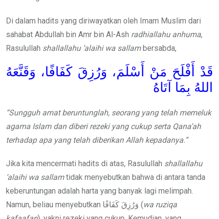
Di dalam hadits yang diriwayatkan oleh Imam Muslim dari
sahabat Abdullah bin Amr bin Al-Ash
radhiallahu anhuma
,
Rasulullah
shallallahu ‘alaihi wa sallam
bersabda,
قَدْ أَفْلَحَ مَنْ أَسْلَمَ، وَرُزِقَ كَفَافًا، وَقَنَّعَهُ
اللهُ بِمَا آتَاهُ
“Sungguh amat beruntunglah, seorang yang telah memeluk
agama Islam dan diberi rezeki yang cukup serta Qana’ah
terhadap apa yang telah diberikan Allah kepadanya.”
Jika kita mencermati hadits di atas, Rasulullah
shallallahu
‘alaihi wa sallam
tidak menyebutkan bahwa di antara tanda
keberuntungan adalah harta yang banyak lagi melimpah.
Namun, beliau menyebutkan وَرُزِقَ كَفَافًا (
wa ruziqa
kafaafan
), yakni rezeki yang cukup. Kemudian, yang