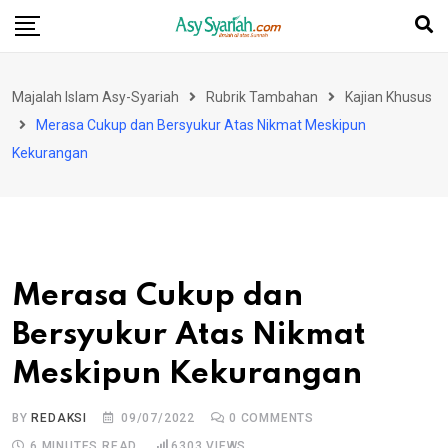
Skip
to
content
Majalah Islam Asy-Syariah
Rubrik Tambahan
Kajian Khusus
Merasa Cukup dan Bersyukur Atas Nikmat Meskipun
Kekurangan
Merasa Cukup dan
Bersyukur Atas Nikmat
Meskipun Kekurangan
BY
REDAKSI
09/07/2022
0
COMMENTS
6 MINUTES READ
6303
VIEWS