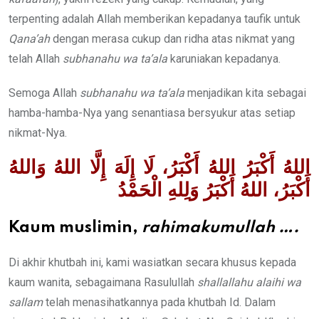
terpenting adalah Allah memberikan kepadanya taufik untuk
Qana’ah
dengan merasa cukup dan ridha atas nikmat yang
telah Allah
subhanahu wa ta’ala
karuniakan kepadanya.
Semoga Allah
subhanahu wa ta’ala
menjadikan kita sebagai
hamba-hamba-Nya yang senantiasa bersyukur atas setiap
nikmat-Nya.
اللهُ أَكْبَرُ اللهُ أَكْبَرُ، لَا إِلَهَ إِلَّا اللهُ وَاللهُ
أَكْبَرُ، اللهُ أَكْبَرُ وَلِلهِ الْحَمْدُ
Kaum muslimin,
rahimakumullah
….
Di akhir khutbah ini, kami wasiatkan secara khusus kepada
kaum wanita, sebagaimana Rasulullah
shallallahu alaihi wa
sallam
telah menasihatkannya pada khutbah Id. Dalam