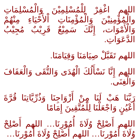
اللهم اغْفِرْ لِلْمُسْلِمِيْنَ وَالْمُسْلِمَاتِ
والْمُؤْمِنِيْنَ وَالْمُؤْمِنَاتِ اْلأَحْيَاءِ مِنْهُمْ
وَالْأَمْوَات، إِنَّكَ سَمِيْعٌ قَرِيْبٌ مُجِيْبُ
الدَّعَوَاتِ.
اللهم تَقَبَّلْ صِيَامَنَا وَقِيَامَنَا.
اللهم إِنَّا نَسْأَلُكَ الْهُدَى وَالتُّقَى وَالْعَفَافَ
وَالْغِنَى.
رَبَّنَا هَبْ لَنَا مِنْ أَزْوَاجِنَا وَذُرِّيَّاتِنَا قُرَّةَ
أَعْيُنٍ وَاجْعَلْنَا لِلْمُتَّقِينَ إِمَامًا
اللهم أَصْلِحْ وُلَاةَ أُمُوْرِنَا… اللهم أَصْلِحْ
وُلَاةَ أُمُوْرِنَا… اللهم أَصْلِحْ وُلَاةَ أُمُوْرِنَا…