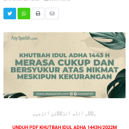
Print
Share
via
Email
بِسۡمِ ٱللَّهِ ٱلرَّحۡمَٰنِ ٱلرَّحِيمِ
UNDUH PDF KHUTBAH IDUL ADHA 1443H/2022M