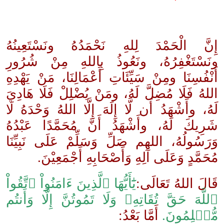
إِنَّ الْحَمْدَ لِلهِ نَحْمَدُهُ ونَسْتَعِينُهُ
ونَسْتَغْفِرُهُ، ونَعُوذُ بِاللهِ مِنْ شُرُورِ
أَنْفُسِنَا ومِنْ سَيِّئَاتِ أَعْمَالِنَا، مَنْ يَهْدِهِ
اللهُ فَلَا مُضِلَّ لَهُ، ومَنْ يُضْلِلْ فَلَا هَادِيَ
لَهُ، وأَشْهَدُ أَن لَّا إِلَهَ إِلَّا اللهُ وَحْدَهُ لَا
شَرِيكَ لَهُ، وأَشْهَدُ أَنَّ مُحَمَّدًا عَبْدُهُ
وَرَسُولُهُ، اللهم صَلِّ وَسَلِّمْ عَلَى نَبِيِّنَا
مُحَمَّدٍ وَعَلَى آلِهِ وَأَصْحَابِهِ أَجْمَعِيْنَ.
قَالَ اللهُ تَعَالَى:
يَٰٓأَيُّهَا ٱلَّذِينَ ءَامَنُواْ ٱتَّقُواْ
ٱللَّهَ حَقَّ تُقَاتِهِۦ وَلَا تَمُوتُنَّ إِلَّا وَأَنتُم
مُّسۡلِمُونَ.
أَمَّا بَعْدُ: