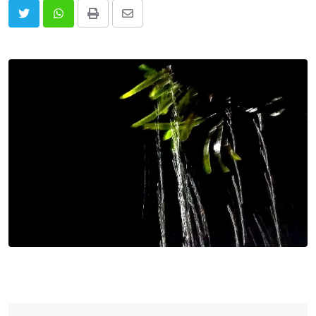
Print
Share
via
Email