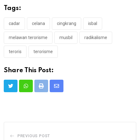
Tags:
cadar
celana
cingkrang
isbal
melawan terorisme
musbil
radikalisme
teroris
terorisme
Share This Post:
Print
Share
via
Email
PREVIOUS POST