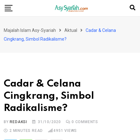
Skip
to
content
Majalah Islam Asy-Syariah
Aktual
Cadar & Celana
Cingkrang, Simbol Radikalisme?
Cadar & Celana
Cingkrang, Simbol
Radikalisme?
BY
REDAKSI
31/10/2020
0
COMMENTS
2 MINUTES READ
4951
VIEWS