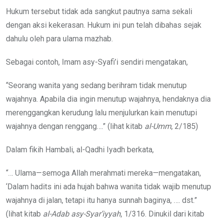
Hukum tersebut tidak ada sangkut pautnya sama sekali
dengan aksi kekerasan. Hukum ini pun telah dibahas sejak
dahulu oleh para ulama mazhab.
Sebagai contoh, Imam asy-Syafi’i sendiri mengatakan,
“Seorang wanita yang sedang berihram tidak menutup
wajahnya. Apabila dia ingin menutup wajahnya, hendaknya dia
merenggangkan kerudung lalu menjulurkan kain menutupi
wajahnya dengan renggang….” (lihat kitab
al-Umm
, 2/185)
Dalam fikih Hambali, al-Qadhi Iyadh berkata,
“… Ulama—semoga Allah merahmati mereka—mengatakan,
‘Dalam hadits ini ada hujah bahwa wanita tidak wajib menutup
wajahnya di jalan, tetapi itu hanya sunnah baginya, …. dst.”
(lihat kitab
al-Adab asy-Syar’iyyah
, 1/316. Dinukil dari kitab