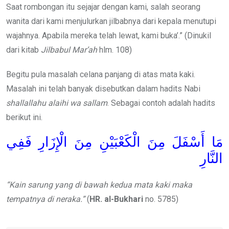
Saat rombongan itu sejajar dengan kami, salah seorang
wanita dari kami menjulurkan jilbabnya dari kepala menutupi
wajahnya. Apabila mereka telah lewat, kami buka’.” (Dinukil
dari kitab
Jilbabul Mar’ah
hlm. 108)
Begitu pula masalah celana panjang di atas mata kaki.
Masalah ini telah banyak disebutkan dalam hadits Nabi
shallallahu alaihi wa sallam
. Sebagai contoh adalah hadits
berikut ini.
مَا أَسْفَلَ مِنَ الْكَعْبَيْنِ مِنَ الْإِزَارِ فَفِي
النَّارِ
“Kain sarung yang di bawah kedua mata kaki maka
tempatnya di neraka.”
(
HR. al-Bukhari
no. 5785)