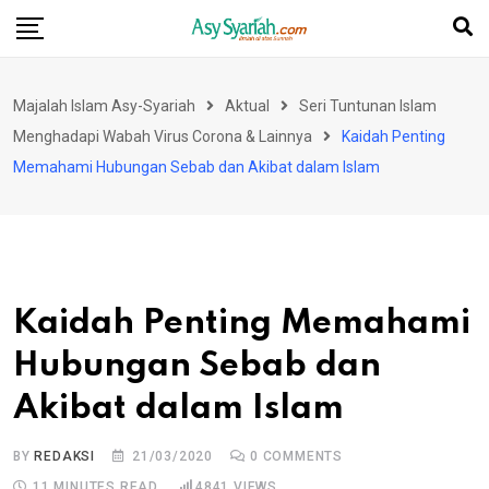
Skip
to
content
Majalah Islam Asy-Syariah
Aktual
Seri Tuntunan Islam
Menghadapi Wabah Virus Corona & Lainnya
Kaidah Penting
Memahami Hubungan Sebab dan Akibat dalam Islam
Kaidah Penting Memahami
Hubungan Sebab dan
Akibat dalam Islam
BY
REDAKSI
21/03/2020
0
COMMENTS
11 MINUTES READ
4841
VIEWS