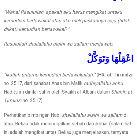
“Wahai Rasulullah, apakah aku harus mengikat untaku
kemudian bertawakal atau aku melepaskannya saja (tidak
diikat) kemudian bertawakal
?
”
Rasulullah
shallallahu alaihi wa sallam
menjawab,
اعْقِلْهَا وَتَوَكَّلْ
“Ikatlah untamu kemudian bertawakallah.”
(
HR. at-Tirmidzi
no. 2517, dari sahabat Anas bin Malik
radhiyallahu anhu
.
Hadits ini dinilai sahih oleh Syaikh al-Albani dalam
Shahih at-
Tirmidzi
no. 2517)
Perhatikan bimbingan Nabi
shallallahu alaihi wa sallam
di
atas. Beliau tidak meninggalkan sebab dan ikhtiar (dalam hal
ini adalah mengikat unta). Beliau juga menjelaskan, ternyata