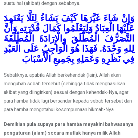
suatu hal (akibat) dengan sebabnya.
وَإِنْ شَاءَ غَيَّرَهَا كَيْفَ يَشَاءُ لِئَلَّا يَعْتَمِدَ
عَلَيْهَا الْعِبَادُ وَلِيَعْلَمُوا كَمَالَ قُدْرَتِهِ وَأَنَّ
التَّصَرُّفَ الْمُطْلَقَ وِالْإِرَادَةَ الْمُطْلَقَةَ
لِلهِ وَحْدَهُ. فَهَذَا هُوَ الْوَاجِبُ عَلَى الْعَبْدِ
فِي نَظَرِهِ وَعَمَلِهِ بِجَمِيعِ الْأَسْبَابَ
Sebaliknya, apabila Allah berkehendak (lain), Allah akan
mengubah sebab tersebut (sehingga tidak menghasilkan
akibat yang diinginkan) sesuai dengan kehendak-Nya, agar
para hamba tidak lagi bersandar kepada sebab tersebut dan
para hamba mengetahui kesempurnaan hikmah-Nya.
Demikian pula supaya para hamba meyakini
bahwasanya
pengaturan (alam) secara mutlak hanya milik Allah