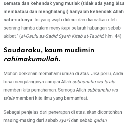
semata dan k
ehendak yang mutlak (tidak ada yang bisa
membatasi dan menghalangi)
hanyalah kehendak
Allah
satu-satunya.
Ini yang wajib diilmui dan diamalkan oleh
seorang hamba dalam menyikapi seluruh hubungan sebab-
akibat.” (
al-Qaulu as-Sadid Syarh Kitab at-Tauhid
, hlm. 44)
Saudaraku, kaum muslimin
rahimakumullah
.
Mohon berkenan memahami uraian di atas. Jika perlu, Anda
bisa mengulanginya sampai Allah
subhanahu wa ta’ala
memberi kita pemahaman. Semoga Allah
subhanahu wa
ta’ala
memberi kita ilmu yang bermanfaat.
Sebagai penjelas dari penerapan di atas, akan dicontohkan
masing-masing dari sebab
syar’i
dan sebab
qadari
.