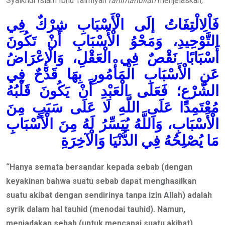
Syaikhul Islam Ibnu Taimiyah
rahimahullah
menjelaskan,
فَاْلِالْتِفَاتُ إلَى الْأَسْبَابِ شِرْكٌ فِي
التَّوْحِيدِ، وَمَحْوُ الْأَسْبَابِ أَنْ تَكُونَ
أَسْبَابًا نَقْصٌ فِي الْعَقْلِ، وَالْإِعْرَاضُ
عَنِ الْأَسْبَابِ الْمَأْمُورِ بِهَا قَدْحٌ فِي
الشَّرْعِ؛ فَعَلَى الْعَبْدِ أَنْ يَكُونَ قَلْبُهُ
مُعْتَمِدًا عَلَى اللَّهِ لَا عَلَى سَبَبٍ مِنَ
الْأَسْبَابِ، وَاَللَّهُ يُيَسِّرُ لَهُ مِنَ الْأَسْبَابِ
مَا يُصْلِحُهُ فِي الدُّنْيَا وَالْآخِرَةِ
“Hanya semata bersandar kepada sebab (dengan
keyakinan bahwa suatu sebab dapat menghasilkan
suatu akibat dengan sendirinya tanpa izin Allah) adalah
syrik dalam hal tauhid (menodai tauhid). Namun,
meniadakan sebab (untuk mencapai suatu akibat)