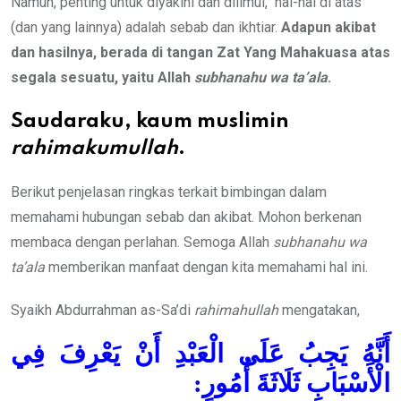
Namun, penting untuk diyakini dan diilmui, hal-hal di atas
(dan yang lainnya) adalah sebab dan ikhtiar.
Adapun akibat
dan hasilnya, berada di tangan Zat Yang Maha
k
uasa a
tas
s
egala s
esuatu, yaitu Allah
subhanahu wa ta’ala
.
Saudaraku, kaum muslimin
rahimakumullah
.
Berikut penjelasan ringkas terkait bimbingan dalam
memahami hubungan sebab dan akibat. Mohon berkenan
membaca dengan perlahan. Semoga Allah
subhanahu wa
ta’ala
memberikan manfaat dengan kita memahami hal ini.
Syaikh Abdurrahman as-Sa’di
rahimahullah
mengatakan,
أَنَّهُ يَجِبُ عَلَى الْعَبْدِ أَنْ يَعْرِفَ فِي
الْأَسْبَابِ ثَلَاثَةَ أُمُورٍ: