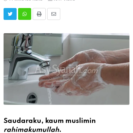
Print
Share
via
Email
Saudaraku, kaum muslimin
rahimakumullah
.