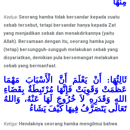
مِنْهَا
Kedua:
Seorang hamba tidak bersandar kepada suatu
sebab tersebut, tetapi bersandar hanya
kepada Zat
yang
menjadikan sebab dan menakdirkannya (yaitu
Allah).
B
ersamaan dengan itu, seorang hamba
juga
(tetap) bersungguh-sungguh melakukan
sebab yang
disyariatkan, demikian pula
bersemangat melakukan
sebab yang bermanfaat.
ثَالِثُهَا: أَنْ يَعْلَمَ أَنَّ الْأَسْبَابَ مَهْمَا
عَظُمَتْ وَقَوِيَتْ فَإِنَّهَا مُرْتَبِطَةٌ بِقَضَاءِ
اللهِ وَقَدَرِهِ لاَ خُرُوجَ لَهَا عَنْهُ، وَاللهُ
تَعَالَى يَتَصَرَّفُ فِيهَا كَيْفَ يَشَاءُ
Ketiga:
Hendaknya seorang hamba meng
ilmui
bahwa