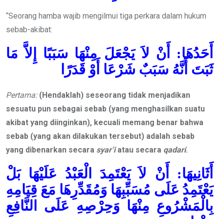
“Seorang hamba wajib mengilmui tiga perkara dalam hukum
sebab-akibat:
أَحَدُهَا: أَنْ لاَ يَجْعَلَ مِنْهَا سَبَبًا إِلاَّ مَا
ثَبَتَ أَنَّهُ سَبَبٌ شَرْعَا أَوْ قَدَرًا
Pertama:
(Hendaklah) seseorang t
idak menjadikan
sesuatu pun
sebagai sebab (yang menghasilkan suatu
akibat yang diinginkan),
kecuali memang benar bahwa
sebab (yang akan dilakukan tersebut) adalah
sebab
yang dibenarkan
secara
syar’i
atau secara
qadar
i
.
أَثَانِيهَا: أَنْ لاَ يَعْتَمِدَ الْعَبْدُ عَلَيْهَا بَلْ
يَعْتَمِدُ عَلَى مُسَبِّبِهَا وَمُقَدِّرِهَا مَعَ قِيَامِهِ
بِالْمَشْرُوعِ مِنْهَا وَحِرْصِهِ عَلَى النَّافِعِ