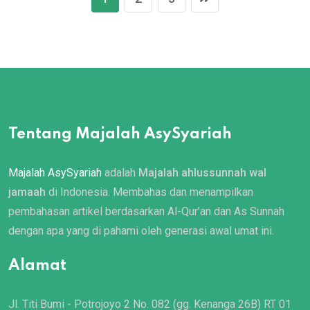
Tentang Majalah AsySyariah
Majalah AsySyariah
adalah
Majalah ahlussunnah wal
jamaah
di Indonesia. Membahas dan menampilkan
pembahasan artikel berdasarkan Al-Qur’an dan As Sunnah
dengan apa yang di pahami oleh generasi awal umat ini.
Alamat
Jl. Titi Bumi - Potrojoyo 2 No. 082 (gg. Kenanga 26B) RT 01