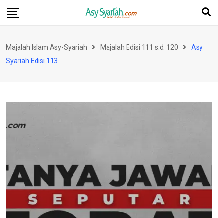
Skip
to
content
Majalah Islam Asy-Syariah
Majalah Edisi 111 s.d. 120
Asy
Syariah Edisi 113