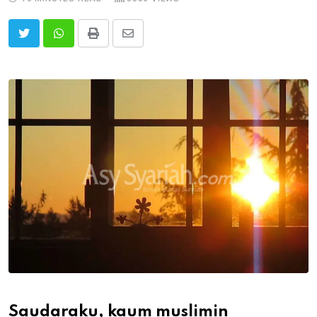
Print
Share
via
Email
Saudaraku, kaum muslimin