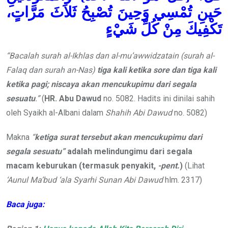
حَينِ تُمْسِي وَحِينَ تُصْبِحُ ثَلاَثَ مَرَّاتٍ،
تَكْفِيكَ مِنْ كُلِّ شَيْءٍ
“Bacalah surah al-Ikhlas dan al-mu’awwidzatain (surah al-
Falaq dan surah an-Nas)
tiga kali ketika sore dan tiga kali
ketika pagi; niscaya akan mencukupimu dari segala
sesuatu
.”
(
HR.
Abu Dawud
no. 5082. Hadits ini dinilai sahih
oleh Syaikh al-Albani dalam
Shahih Abi Dawud
no. 5082)
Makna
“
ketiga surat tersebut akan mencukupimu
dari
segala sesuatu”
adalah melindungimu dari segala
macam keburukan (termasuk penyakit,
-pent.
)
(Lihat
‘Aunul Ma’bud ‘ala Syarhi Sunan Abi Dawud
hlm. 2317)
Baca juga: