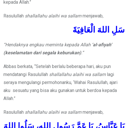
kepada Allah.”
Rasulullah
shallallahu alaihi wa sallam
menjawab,
سَلِ اللهَ الْعَافِيَةَ
“Hendaknya engkau meminta kepada Allah
‘al-afiyah’
(keselamatan dari segala keburukan)
.”
Abbas berkata, “Setelah berlalu beberapa hari, aku pun
mendatangi Rasulullah
shallallahu alaihi wa sallam
lagi
seraya mengulangi permohonanku, ‘Wahai Rasulullah, ajari
aku sesuatu yang bisa aku gunakan untuk berdoa kepada
Allah.”
Rasulullah
shallallahu alaihi wa sallam
menjawab,
يَا عَبَّاسُ، يَا عَمَّ رَسُولِ اللهِ، سَلُوا اللهَ