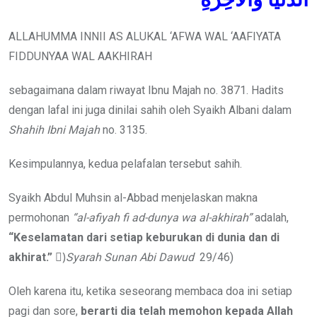
ALLAHUMMA INNII AS ALUKAL ‘AFWA WAL ‘AAFIYATA
FIDDUNYAA WAL AAKHIRAH
sebagaimana dalam riwayat Ibnu Majah no. 3871. Hadits
dengan lafal ini juga dinilai sahih oleh Syaikh Albani dalam
Shahih Ibni Majah
no. 3135.
Kesimpulannya, kedua pelafalan tersebut sahih.
Syaikh Abdul Muhsin al-Abbad menjelaskan makna
permohonan
“al-afiyah
fi ad-dunya wa al-akhirah”
adalah,
“Keselamatan dari setiap keburukan di dunia dan di
akhirat.”
)ٍ
Syarah Sunan Abi Dawud
29/46)
Oleh karena itu, ketika seseorang membaca doa ini setiap
pagi dan sore,
berarti dia telah memohon kepada Allah