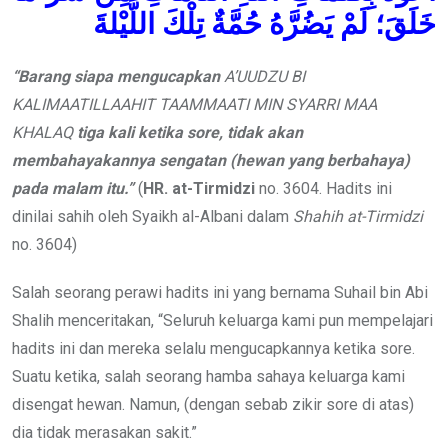
خَلَقَ؛ لَمْ يَضُرَّهُ حُمَّةٌ تِلْكَ اللَّيْلةَ
“Barang siapa mengucapkan
A’UUDZU BI
KALIMAATILLAAHIT TAAMMAATI MIN SYARRI MAA
KHALAQ
tiga kali ketika sore, tidak akan
membahayakannya sengatan (hewan yang berbahaya)
pada malam itu.”
(
HR. at-Tirmidzi
no. 3604. Hadits ini
dinilai sahih oleh Syaikh al-Albani dalam
Shahih at-Tirmidzi
no. 3604)
Salah seorang perawi hadits ini yang bernama Suhail bin Abi
Shalih menceritakan, “Seluruh keluarga kami pun mempelajari
hadits ini dan mereka selalu mengucapkannya ketika sore.
Suatu ketika, salah seorang hamba sahaya keluarga kami
disengat hewan. Namun, (dengan sebab zikir sore di atas)
dia tidak merasakan sakit.”