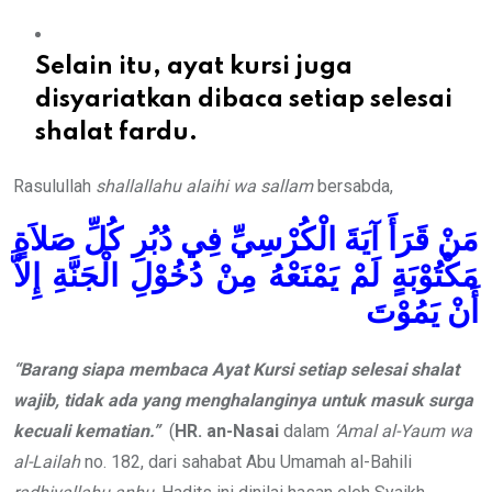
Selain itu, ayat kursi juga
disyariatkan dibaca setiap selesai
shalat fardu.
Rasulullah
shallallahu alaihi wa sallam
bersabda,
مَنْ قَرَأَ آيَةَ الْكُرْسِيِّ فِي دُبُرِ كُلِّ صَلاَةٍ
مَكْتُوْبَةٍ لَمْ يَمْنَعْهُ مِنْ دُخُوْلِ الْجَنَّةِ إِلاَّ
أَنْ يَمُوْتَ
“
Barang
siapa membaca A
yat K
ursi setiap
selesai sha
lat
wajib, tidak ada yang
menghalanginya untuk
masuk surga
kecuali kematian.”
(
HR
.
an-
Nasai
dalam
‘Amal al-Yaum wa
al-Lailah
no. 182, dari sahabat Abu Umamah al-Bahili