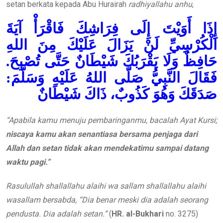
setan berkata kepada Abu Hurairah
radhiyallahu anhu
,
إِذَا أَوَيْتَ إِلَى فِرَاشِكَ فَاقْرَأْ آيَةَ
الْكُرْسِيِّ لَنْ يَزَالَ عَلَيْكَ مِنَ اللهِ
حَافِظٌ وَلَا يَقْرَبُكَ شَيْطَانٌ حَتَّى تُصْبِحَ.
فَقَالَ النَّبِيُّ صَلَّى اللهُ عَلَيْهِ وَسَلَّمَ:
صَدَقَكَ وَهُوَ كَذُوبٌ، ذَاكَ شَيْطَانٌ
“Apabila kamu menuju pembaringanmu, bacalah A
yat K
ursi;
niscaya kamu akan senantiasa bersama penjaga dari
Allah dan setan tidak akan mendekatimu sampai datang
waktu pagi.”
Rasulullah shallallahu alaihi wa sallam shallallahu alaihi
wasallam bersabda, “Dia benar meski dia adalah seorang
pendusta. Dia adalah setan.”
(
HR. al-Bukhari
no. 3275)