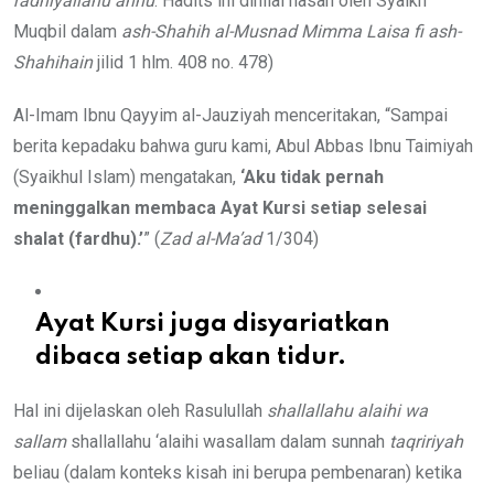
radhiyallahu anhu
. Hadits ini dinilai hasan oleh Syaikh
Muqbil dalam
ash-Shahih al-Musnad Mimma Laisa fi ash-
Shahihain
jilid 1 hlm. 408 no. 478)
Al-Imam Ibnu Qayyim al-Jauziyah menceritakan, “Sampai
berita kepadaku bahwa guru kami, Abul Abbas Ibnu Taimiyah
(Syaikhul Islam) mengatakan,
‘Aku tidak pernah
meninggalkan membaca Ayat Kursi setiap selesai
shalat (fardhu).’
” (
Zad al-Ma’ad
1/304)
Ayat Kursi juga disyariatkan
dibaca setiap akan tidur.
Hal ini dijelaskan oleh Rasulullah
shallallahu alaihi wa
sallam
shallallahu ‘alaihi wasallam dalam sunnah
taqririyah
beliau (dalam konteks kisah ini berupa pembenaran) ketika