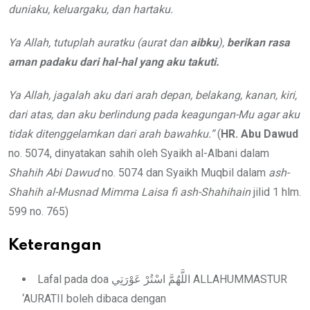
duniaku, keluargaku, dan hartaku.
Ya Allah, tutuplah auratku (aurat dan
aibku
),
berikan rasa
aman padaku dari hal-hal yang aku takuti.
Ya Allah, jagalah aku dari arah depan, belakang, kanan, kiri,
dari atas, dan aku berlindung pada keagungan-Mu agar aku
tidak ditenggelamkan dari arah bawahku.”
(
HR. Abu Dawud
no. 5074, dinyatakan sahih oleh Syaikh al-Albani dalam
Shahih Abi Dawud
no. 5074 dan Syaikh Muqbil dalam
ash-
Shahih al-Musnad Mimma Laisa fi ash-Shahihain
jilid 1 hlm.
599 no. 765)
Keterangan
Lafal pada doa اللَّهُمَّ اسْتُرْ عَوْرَتِي ALLAHUMMASTUR
‘AURATII boleh dibaca dengan