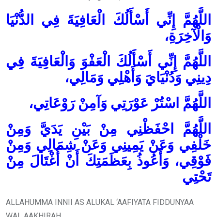
اللَّهُمَّ إِنِّي أَسْأَلُكَ الْعَافِيَةَ فِي الدُّنْيَا
وَالْآخِرَةِ،
اللَّهُمَّ إِنِّي أَسْأَلُكَ الْعَفْوَ وَالْعَافِيَةَ فِي
دِينِي وَدُنْيَايَ وَأَهْلِي وَمَالِي،
اللَّهُمَّ اسْتُرْ عَوْرَتِي وَآمِنْ رَوْعَاتِي،
اللَّهُمَّ احْفَظْنِي مِنْ بَيْنِ يَدَيَّ وَمِنْ
خَلْفِي وَعَنْ يَمِينِي وَعَنْ شِمَالِي وَمِنْ
فَوْقِي،
وَأَعُوذُ بِعَظَمَتِكَ أَنْ أُغْتَالَ مِنْ
تَحْتِي
ALLAHUMMA INNII AS ALUKAL ‘AAFIYATA FIDDUNYAA
WAL AAKHIRAH