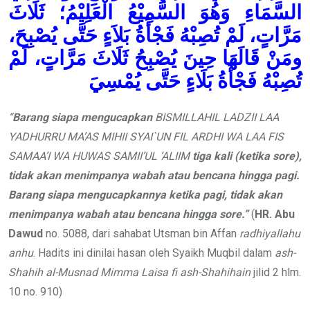
السَّمَاءِ وَهُوَ السَّمِيْعُ الْعَلِيْمُ؛ ثَلَاثَ
مَرَّاتٍ، لَمْ تُصِبْهُ فَجْأَةُ بَلاَءٍ حَتَّى يُصْبِحَ،
ومَنْ قَالَهَا حِينَ يُصْبِحُ ثَلَاثَ مَرَّاتٍ، لَمْ
تُصِبْهُ فَجْأَةُ بَلَاءٍ حَتَّى يُمْسِيَ
“
Barang siapa mengucapkan
BISMILLAHIL LADZII LAA
YADHURRU MA’AS MIHII SYAI`UN FIL ARDHI WA LAA FIS
SAMAA’I WA HUWAS SAMII’UL ‘ALIIM
tiga kali (ketika sore),
tidak akan menimpanya wabah atau bencana hingga pagi.
Barang siapa mengucapkannya ketika pagi, tidak akan
menimpanya wabah atau bencana hingga sore.”
(
HR. Abu
Dawud
no. 5088, dari sahabat Utsman bin Affan
radhiyallahu
anhu
. Hadits ini dinilai hasan oleh Syaikh Muqbil dalam
ash-
Shahih al-Musnad Mimma Laisa fi ash-Shahihain
jilid 2 hlm.
10 no. 910)