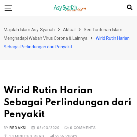
Skip
to
content
Majalah Islam Asy-Syariah
Aktual
Seri Tuntunan Islam
Menghadapi Wabah Virus Corona & Lainnya
Wirid Rutin Harian
Sebagai Perlindungan dari Penyakit
Wirid Rutin Harian
Sebagai Perlindungan dari
Penyakit
BY
REDAKSI
08/03/2020
0
COMMENTS
10 MINUTES READ
5556
VIEWS