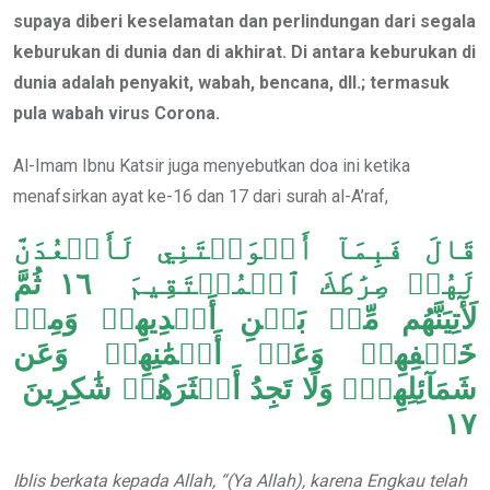
supaya diberi keselamatan dan perlindungan dari segala
keburukan di dunia dan di akhirat. Di antara keburukan di
dunia adalah penyakit, wabah, bencana, dll.; termasuk
pula wabah virus Corona.
Al-Imam Ibnu Katsir juga menyebutkan doa ini ketika
menafsirkan ayat ke-16 dan 17 dari surah al-A’raf,
قَالَ فَبِمَآ أَغۡوَيۡتَنِي لَأَقۡعُدَنَّ
لَهُمۡ صِرَٰطَكَ ٱلۡمُسۡتَقِيمَ ١٦ ثُمَّ
لَأٓتِيَنَّهُم مِّنۢ بَيۡنِ أَيۡدِيهِمۡ وَمِنۡ
خَلۡفِهِمۡ وَعَنۡ أَيۡمَٰنِهِمۡ وَعَن
شَمَآئِلِهِمۡۖ وَلَا تَجِدُ أَكۡثَرَهُمۡ شَٰكِرِينَ
١٧
Iblis berkata kepada Allah, “(Ya Allah), karena Engkau telah