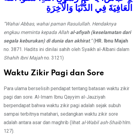
الْعَافِيَةَ فِي الدُّنْيَا وَالْآخِرَةِ
“Wahai Abbas, wahai paman Rasulullah. Hendaknya
engkau meminta kepada Allah
al-afiyah (keselamatan dari
segala keburukan) di dunia dan akhirat
.”
(
HR. Ibnu Majah
no. 3871. Hadits ini dinilai sahih oleh Syaikh al-Albani dalam
Shahih Ibni Majah
no. 3121)
Waktu Zikir Pagi dan Sore
Para ulama berselisih pendapat tentang batasan waktu zikir
pagi dan sore. Al-Imam Ibnu Qayyim al-Jauziyah
berpendapat bahwa waktu zikir pagi adalah sejak subuh
sampai terbitnya matahari, sedangkan waktu zikir sore
adalah antara asar dan maghrib (lihat
al-Wabil ash-Shaib
hlm.
127).