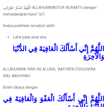
اللَّهُمَّ اسْتُرْ عَوْرَاتِي ALLAHUMMASTUR ‘AURAATII (dengan
memanjangkan huruf “ra”).
Kedua pelafalan tersebut sahih.
Lafal pada awal doa:
اللَّهُمَّ إِنِّي أَسْأَلُكَ الْعَافِيَةَ فِي الدُّنْيَا
وَالْآخِرَةِ
ALLAHUMMA INNII AS ALUKAL ‘AAFIYATA FIDDUNYAA
WAL AAKHIRAH
Boleh dibaca dengan:
اللَّهُمَّ إِنِّي أَسْأَلُكَ الْعَفْوَ وَالْعَافِيَةَ فِي
الدُّنْيَا وَالْآخِرَةِ