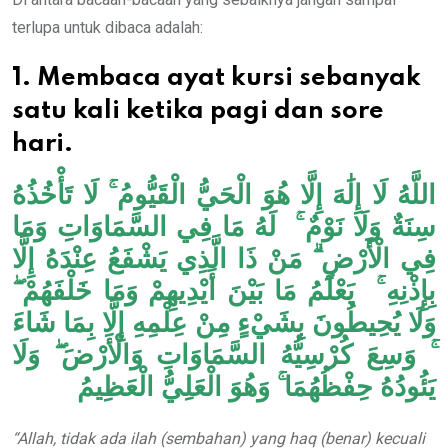
terlupa untuk dibaca adalah:
1. Membaca ayat kursi sebanyak
satu kali ketika pagi dan sore
hari.
اللَّهُ لَا إِلَٰهَ إِلَّا هُوَ الْحَيُّ الْقَيُّومُ ۚ لَا تَأْخُذُهُ
سِنَةٌ وَلَا نَوْمٌ ۚ لَهُ مَا فِي السَّمَاوَاتِ وَمَا
فِي الْأَرْضِ ۗ مَنْ ذَا الَّذِي يَشْفَعُ عِنْدَهُ إِلَّا
بِإِذْنِهِ ۚ يَعْلَمُ مَا بَيْنَ أَيْدِيهِمْ وَمَا خَلْفَهُمْ ۖ
وَلَا يُحِيطُونَ بِشَيْءٍ مِنْ عِلْمِهِ إِلَّا بِمَا شَاءَ
ۚ وَسِعَ كُرْسِيُّهُ السَّمَاوَاتِ وَالْأَرْضَ ۖ وَلَا
يَئُودُهُ حِفْظُهُمَا ۚ وَهُوَ الْعَلِيُّ الْعَظِيمُ
“Allah,
tidak ada ilah (sembahan) yang haq (benar) kecuali