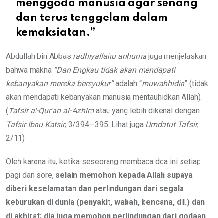
menggoda manusia agar senang
dan terus tenggelam dalam
kemaksiatan.”
Abdullah bin Abbas
radhiyallahu anhuma
juga menjelaskan
bahwa makna
“Dan Engkau tidak akan mendapati
kebanyakan mereka bersyukur”
adalah “
muwahhidin
” (tidak
akan mendapati kebanyakan manusia mentauhidkan Allah).
(
Tafsir al-Qur’an al-‘Azhim
atau yang lebih dikenal dengan
Tafsir Ibnu Katsir
, 3/394—395. Lihat juga
Umdatut Tafsir,
2/11)
Oleh karena itu, ketika seseorang membaca doa ini setiap
pagi dan sore,
selain memohon kepada Allah supaya
diberi keselamatan dan perlindungan dari segala
keburukan di dunia (penyakit, wabah, bencana, dll.) dan
di akhirat; dia juga memohon perlindungan dari godaan