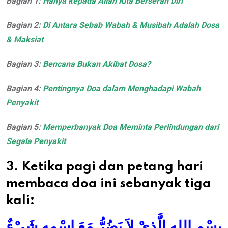
Bagian 1:
Hanya kepada Allah Kita Berserah Diri
Bagian 2:
Di Antara Sebab Wabah & Musibah Adalah Dosa
& Maksiat
Bagian 3:
Bencana Bukan Akibat Dosa?
Bagian 4:
Pentingnya Doa dalam Menghadapi Wabah
Penyakit
Bagian 5:
Memperbanyak Doa Meminta Perlindungan dari
Segala Penyakit
3. Ketika pagi dan petang hari
membaca doa ini sebanyak tiga
kali:
بِسْمِ اللهِ الَّذِيْ لاَ يَضُرُّ مَعَ اسْمِهِ شَيْءٌ