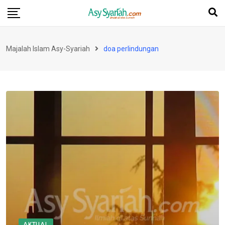
Skip
to
content
Majalah Islam Asy-Syariah
doa perlindungan
AKTUAL