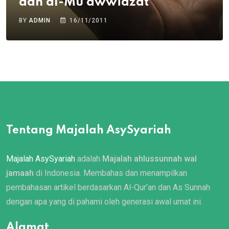
dan al-Mu’awwidzat
BY
ADMIN
16/11/2011
Tentang Majalah AsySyariah
Majalah AsySyariah
adalah
Majalah ahlussunnah wal
jamaah
di Indonesia. Membahas dan menampilkan
pembahasan artikel berdasarkan Al-Qur’an dan As Sunnah
dengan apa yang di pahami oleh generasi awal umat ini.
Alamat