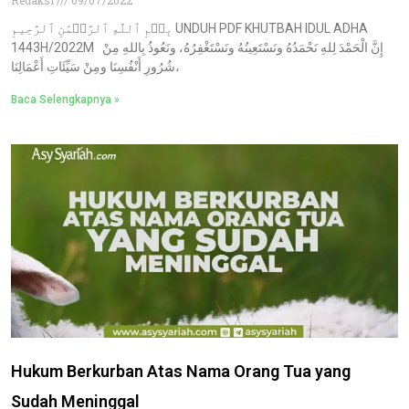
بِسۡمِ ٱللَّهِ ٱلرَّحۡمَٰنِ ٱلرَّحِيمِ UNDUH PDF KHUTBAH IDUL ADHA
1443H/2022M إِنَّ الْحَمْدَ لِلهِ نَحْمَدُهُ ونَسْتَعِينُهُ ونَسْتَغْفِرُهُ، ونَعُوذُ بِاللهِ مِنْ
شُرُورِ أَنْفُسِنَا ومِنْ سَيِّئَاتِ أَعْمَالِنَا،
Baca Selengkapnya »
Hukum Berkurban Atas Nama Orang Tua yang
Sudah Meninggal