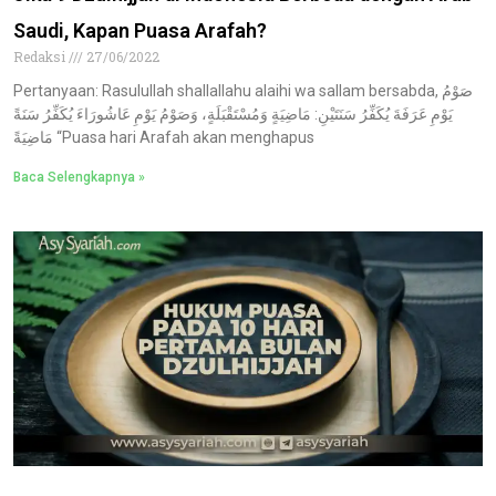
Saudi, Kapan Puasa Arafah?
Redaksi
27/06/2022
Pertanyaan: Rasulullah shallallahu alaihi wa sallam bersabda, صَوْمُ
يَوْمِ عَرَفَةَ يُكَفِّرُ سَنَتَيْنِ: مَاضِيَةٍ وَمُسْتَقْبَلَةٍ، وَصَوْمُ يَوْمِ عَاشُورَاءَ يُكَفِّرُ سَنَةً
مَاضِيَةً “Puasa hari Arafah akan menghapus
Baca Selengkapnya »