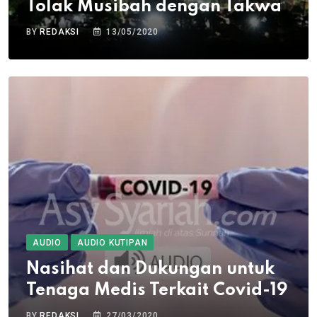
Tolak Musibah dengan Takwa
BY
REDAKSI
13/05/2020
AUDIO
AUDIO KUTIPAN
Nasihat dan Dukungan untuk
Tenaga Medis Terkait Covid-19
BY
REDAKSI
27/03/2020