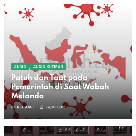
AUDIO
AUDIO KUTIPAN
Patuh dan Taat pada
Pemerintah di Saat Wabah
Melanda
BY
REDAKSI
24/03/2020