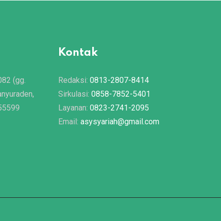
Kontak
082 (gg.
Redaksi:
0813-2807-8414
anyuraden,
Sirkulasi:
0858-7852-5401
 55599
Layanan:
0823-2741-2095
Email:
asysyariah@gmail.com