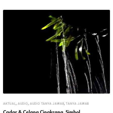
,
,
,
AKTUAL
AUDIO
AUDIO TANYA JAWAB
TANYA JAWAB
Cadar & Celana Cingkrang, Simbol