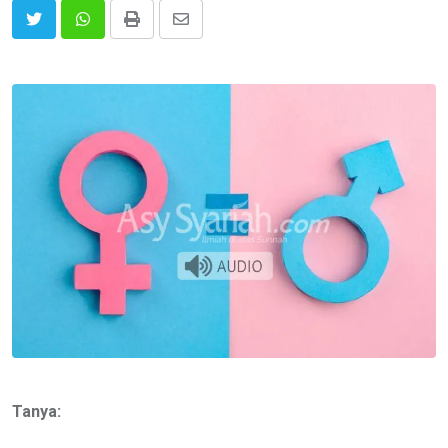
Print
Share
via
Email
Tanya: