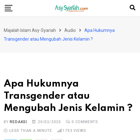
Skip
to
content
Majalah Islam Asy-Syariah
Audio
Apa Hukumnya
Transgender atau Mengubah Jenis Kelamin ?
Apa Hukumnya
Transgender atau
Mengubah Jenis Kelamin ?
BY
REDAKSI
20/02/2020
0
COMMENTS
LESS THAN A MINUTE
1753
VIEWS