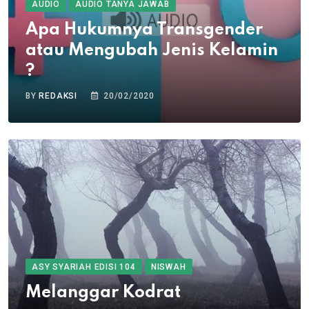
AUDIO
AUDIO TANYA JAWAB
Apa Hukumnya Transgender
atau Mengubah Jenis Kelamin
?
BY
REDAKSI
20/02/2020
ASY SYARIAH EDISI 104
NISWAH
Melanggar Kodrat