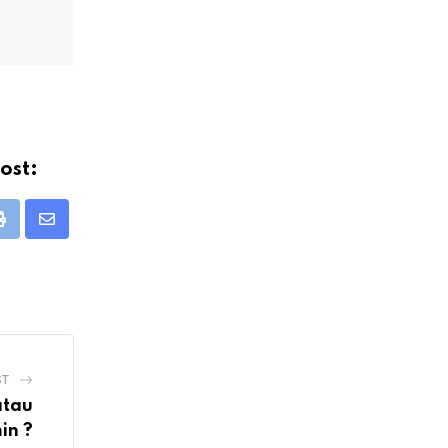
ost:
Print
Share
via
Email
ST
atau
in ?