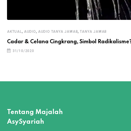
,
,
,
AKTUAL
AUDIO
AUDIO TANYA JAWAB
TANYA JAWAB
Cadar & Celana Cingkrang, Simbol Radikalisme
31/10/2020
Tentang Majalah
AsySyariah