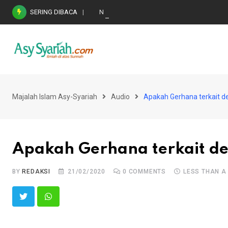
Skip
SERING DIBACA
Nasihat Emas di Masa Fitnah (Ujian/Perselis
to
content
Majalah Islam Asy-Syariah
Audio
Apakah Gerhana terkait 
Apakah Gerhana terkait d
BY
REDAKSI
21/02/2020
0
COMMENTS
LESS THAN A