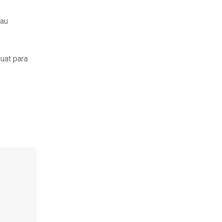
tau
uat para