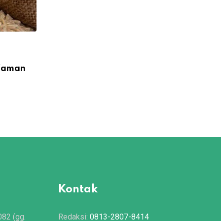
,
AUDIO
AUDIO KUTIPAN
 Zaman
Tolak Musibah dengan Takwa
13/05/2020
Kontak
082 (gg.
Redaksi:
0813-2807-8414