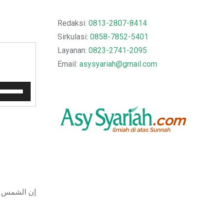
Redaksi:
0813-2807-8414
Sirkulasi:
0858-7852-5401
Layanan:
0823-2741-2095
Email:
asysyariah@gmail.com
Gunakan
Anak
Panah
Atas/Bawah
untuk
menaikkan
atau
menurunkan
volume.
إن الشمس و 