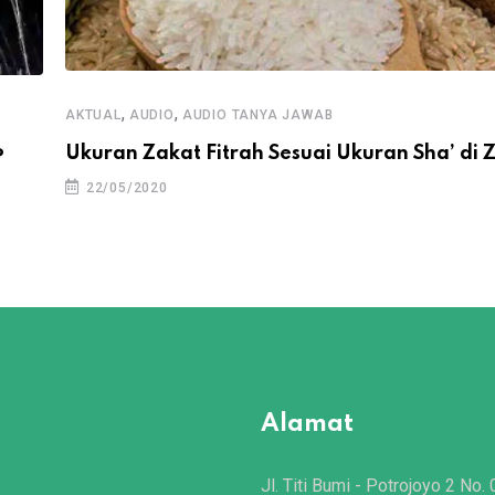
,
,
AKTUAL
AUDIO
AUDIO TANYA JAWAB
Ukuran Zakat Fitrah Sesuai Ukuran Sha’ di
?
22/05/2020
Alamat
Jl. Titi Bumi - Potrojoyo 2 No. 