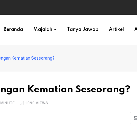
ihan)
Beranda
Majalah
Tanya Jawab
Artikel
A
dengan Kematian Seseorang?
engan Kematian Seseorang?
 MINUTE
1090
VIEWS