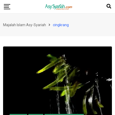
Skip
to
content
Majalah Islam Asy-Syariah
cingkrang