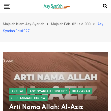
Skip
to
content
Majalah Islam Asy-Syariah
Majalah Edisi 021 s.d. 030
Asy
Syariah Edisi 027
AKTUAL
ASY SYARIAH EDISI 027
KHAZANAH
SERI ASMAUL HUSNA
Arti Nama Allah: Al-Aziz