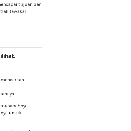
mencapai tujuan dan
tlak tawakal
lihat.
memencarkan
kannya.
n musababnya,
inya untuk