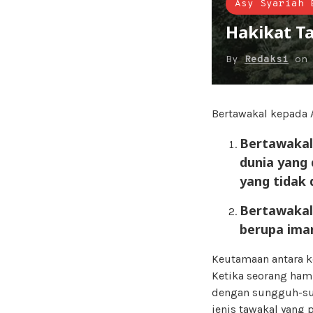
Asy Syariah 
Hakikat T
By
Redaksi
o
Bertawakal kepada 
Bertawakal
dunia yang
yang tidak 
Bertawakal
berupa iman
Keutamaan antara ke
Ketika seorang ham
dengan sungguh-su
jenis tawakal yang 