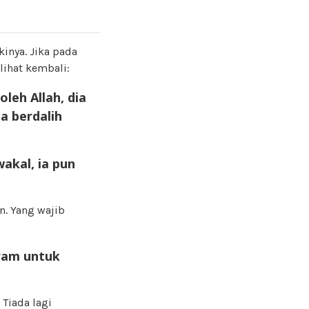
inya. Jika pada
lihat kembali:
leh Allah, dia
a berdalih
akal, ia pun
n. Yang wajib
aram untuk
 Tiada lagi