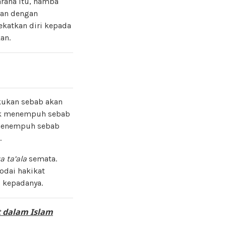
rana itu, hamba
dan dengan
katkan diri kepada
an.
akukan sebab akan
dak menempuh sebab
k menempuh sebab
.
 ta’ala
semata.
odai hakikat
g kepadanya.
 dalam Islam