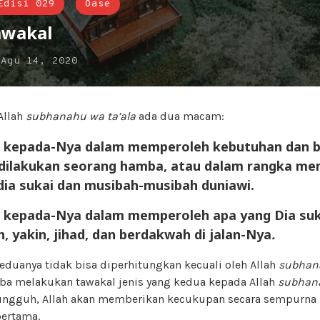
Edisi 029
Oase
awakal
n
Agu 14, 2020
Allah
subhanahu wa ta’ala
ada dua macam:
 kepada-Nya dalam memperoleh kebutuhan dan b
 dilakukan seorang hamba, atau dalam rangka men
dia sukai dan musibah-musibah duniawi.
 kepada-Nya dalam memperoleh apa yang Dia suka
, yakin, jihad, dan berdakwah di jalan-Nya
.
duanya tidak bisa diperhitungkan kecuali oleh Allah
subhana
ba melakukan tawakal jenis yang kedua kepada Allah
subhana
ngguh, Allah akan memberikan kecukupan secara sempurna
pertama.