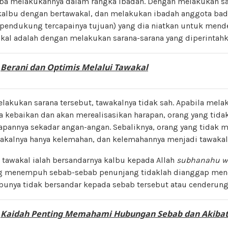
mba melakukannya dalam rangka ibadah. Dengan melakukan sa
albu dengan bertawakal, dan melakukan ibadah anggota ba
endukung tercapainya tujuan) yang dia niatkan untuk mende
wakal adalah dengan melakukan sarana-sarana yang diperintahk
:
Berani dan Optimis Melalui Tawakal
lakukan sarana tersebut, tawakalnya tidak sah. Apabila mel
kebaikan dan akan merealisasikan harapan, orang yang ti
arapannya sekadar angan-angan. Sebaliknya, orang yang tida
awakalnya hanya kelemahan, dan kelemahannya menjadi tawakal
 tawakal ialah bersandarnya kalbu kepada Allah
subhanahu wa
ng menempuh sebab-sebab penunjang tidaklah dianggap men
lbunya tidak bersandar kepada sebab tersebut atau cenderun
:
Kaidah Penting Memahami Hubungan Sebab dan Akibat