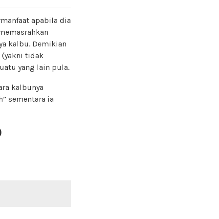
rmanfaat apabila dia
 memasrahkan
ya kalbu. Demikian
(yakni tidak
atu yang lain pula.
ara kalbunya
h” sementara ia
)