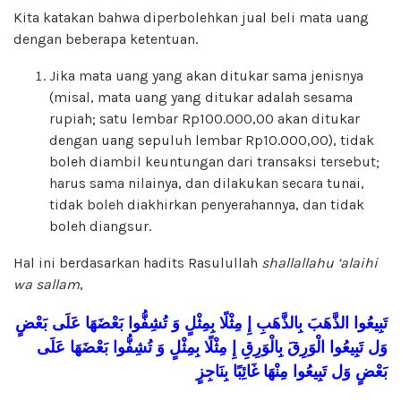
Kita katakan bahwa diperbolehkan jual beli mata uang
dengan beberapa ketentuan.
Jika mata uang yang akan ditukar sama jenisnya
(misal, mata uang yang ditukar adalah sesama
rupiah; satu lembar Rp100.000,00 akan ditukar
dengan uang sepuluh lembar Rp10.000,00), tidak
boleh diambil keuntungan dari transaksi tersebut;
harus sama nilainya, dan dilakukan secara tunai,
tidak boleh diakhirkan penyerahannya, dan tidak
boleh diangsur.
Hal ini berdasarkan hadits Rasulullah
shallallahu ‘alaihi
wa sallam
,
تَبِيعُوا
الذَّهَبَ
بِالذَّهَبِ
إِ
مِثْلًا
بِمِثْلٍ
وَ
تُشِفُّوا
بَعْضَهَا
عَلَى
بَعْضٍ
وَل
تَبِيعُوا
الْوَرِقَ
بِالْوَرِقِ
إِ
مِثْلًا
بِمِثْلٍ
وَ
تُشِفُّوا
بَعْضَهَا
عَلَى
بَعْضٍ
وَل
تَبِيعُوا
مِنْهَا
غَائِبًا
بِنَاجِزٍ