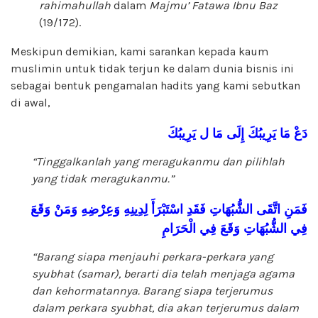
rahimahullah
dalam
Majmu’ Fatawa Ibnu
Baz
(19/172).
Meskipun demikian, kami sarankan kepada kaum
muslimin untuk tidak terjun ke dalam dunia bisnis ini
sebagai bentuk pengamalan hadits yang kami sebutkan
di awal,
دَعْ
مَا
يَرِيبُكَ
إِلَى
مَا
ل
يَرِيبُكَ
“Tinggalkanlah yang meragukanmu dan pilihlah
yang tidak meragukanmu.”
فَمَنِ
اتَّقَى
الشُّبُهَاتِ
فَقَدِ
اسْتَبْرَأَ
لِدِينِهِ
وَعِرْضِهِ
وَمَنْ
وَقَعَ
فِي
الشُّبُهَاتِ
وَقَعَ
فِي
الْحَرَامِ
“Barang siapa menjauhi perkara-perkara yang
syubhat (samar), berarti dia telah menjaga agama
dan kehormatannya. Barang siapa terjerumus
dalam perkara syubhat, dia akan terjerumus dalam