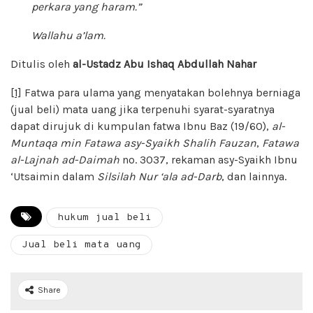
perkara yang haram.”
Wallahu a’lam.
Ditulis oleh
al-Ustadz Abu Ishaq Abdullah Nahar
[1]
Fatwa para ulama yang menyatakan bolehnya berniaga
(jual beli) mata uang jika terpenuhi syarat-syaratnya
dapat dirujuk di kumpulan fatwa Ibnu Baz (19/60),
al-
Muntaqa min Fatawa asy-Syaikh Shalih Fauzan
,
Fatawa
al-Lajnah ad-Daimah
no. 3037, rekaman asy-Syaikh Ibnu
‘Utsaimin dalam
Silsilah Nur ‘ala ad-Darb
, dan lainnya.
hukum jual beli
Jual beli mata uang
Share