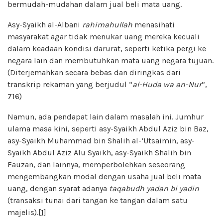
bermudah-mudahan dalam jual beli mata uang.
Asy-Syaikh al-Albani
rahimahullah
menasihati
masyarakat agar tidak menukar uang mereka kecuali
dalam keadaan kondisi darurat, seperti ketika pergi ke
negara lain dan membutuhkan mata uang negara tujuan.
(Diterjemahkan secara bebas dan diringkas dari
transkrip rekaman yang berjudul “
al-Huda wa
an-Nur
”,
716)
Namun, ada pendapat lain dalam masalah ini. Jumhur
ulama masa kini, seperti asy-Syaikh Abdul Aziz bin Baz,
asy-Syaikh Muhammad bin Shalih al-‘Utsaimin, asy-
Syaikh Abdul Aziz Alu Syaikh, asy-Syaikh Shalih bin
Fauzan, dan lainnya, memperbolehkan seseorang
mengembangkan modal dengan usaha jual beli mata
uang, dengan syarat adanya
taqabudh yadan bi yadin
(transaksi tunai dari tangan ke tangan dalam satu
majelis).
[1]