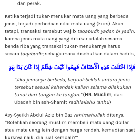
dan perak.
Ketika terjadi tukar-menukar mata uang yang berbeda
jenis, terjadi perbedaan nilai mata uang (kurs). Akan
tetapi, transaksi tersebut wajib
taqabudh yadan
bi yadin
,
karena jenis mata uang yang ditukar adalah sesama
benda riba yang transaksi tukar-menukarnya harus
secara
taqabudh
; sebagaimana disebutkan dalam hadits,
فَإِذَا
اخْتَلَفَ
هَذِهِ
الْأَصْنَافُ
فَبِيعُوا
كَيْفَ
شِئْتُمْ
إِذَا
كَانَ
يَدًا
بِيَدٍ
“Jika jenisnya berbeda, berjual-belilah antara jenis
tersebut sesuai kehendak kalian selama dilakukan
tunai dari tangan ke tangan.”
(
HR. Muslim
, dari
Ubadah bin ash-Shamit
radhiallahu ‘anhu
)
Asy-Syaikh Abdul Aziz bin Baz
rahimahullah
ditanya,
“Bolehkah seorang muslim membeli mata uang dollar
atau mata uang lain dengan harga rendah, kemudian saat
kursnya naik, dia jual kembali?”