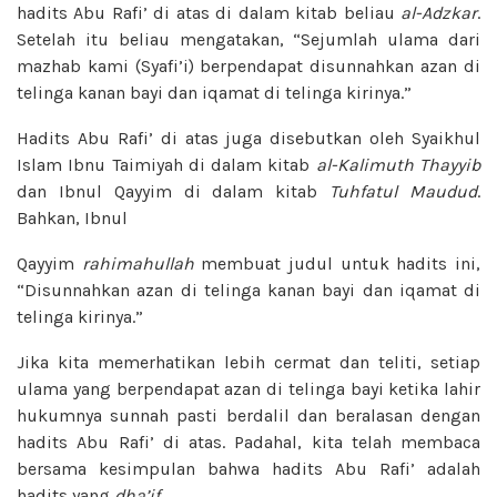
hadits Abu Rafi’ di atas di dalam kitab beliau
al-Adzkar
.
Setelah itu beliau mengatakan, “Sejumlah ulama dari
mazhab kami (Syafi’i) berpendapat disunnahkan azan di
telinga kanan bayi dan iqamat di telinga kirinya.”
Hadits Abu Rafi’ di atas juga disebutkan oleh Syaikhul
Islam Ibnu Taimiyah di dalam kitab
al-Kalimuth
Thayyib
dan Ibnul Qayyim di dalam kitab
Tuhfatul Maudud
.
Bahkan, Ibnul
Qayyim
rahimahullah
membuat judul untuk hadits ini,
“Disunnahkan azan di telinga kanan bayi dan iqamat di
telinga kirinya.”
Jika kita memerhatikan lebih cermat dan teliti, setiap
ulama yang berpendapat azan di telinga bayi ketika lahir
hukumnya sunnah pasti berdalil dan beralasan dengan
hadits Abu Rafi’ di atas. Padahal, kita telah membaca
bersama kesimpulan bahwa hadits Abu Rafi’ adalah
hadits yang
dha’if
.