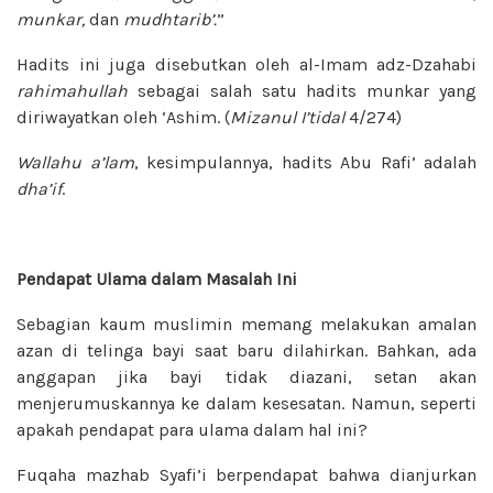
munkar,
dan
mudhtarib’.
”
Hadits ini juga disebutkan oleh al-Imam adz-Dzahabi
rahimahullah
sebagai salah satu hadits munkar yang
diriwayatkan oleh ‘Ashim. (
Mizanul I’tidal
4/274)
Wallahu a’lam
, kesimpulannya, hadits Abu Rafi’ adalah
dha’if
.
Pendapat Ulama dalam Masalah Ini
Sebagian kaum muslimin memang melakukan amalan
azan di telinga bayi saat baru dilahirkan. Bahkan, ada
anggapan jika bayi tidak diazani, setan akan
menjerumuskannya ke dalam kesesatan. Namun, seperti
apakah pendapat para ulama dalam hal ini?
Fuqaha mazhab Syafi’i berpendapat bahwa dianjurkan