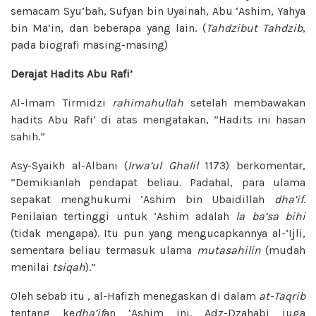
semacam Syu’bah, Sufyan bin Uyainah, Abu ‘Ashim, Yahya
bin Ma’in, dan beberapa yang lain. (
Tahdzibut Tahdzib
,
pada biografi masing-masing)
Derajat Hadits Abu Rafi’
Al-Imam Tirmidzi
rahimahullah
setelah membawakan
hadits Abu Rafi’ di atas mengatakan, ”Hadits ini hasan
sahih.”
Asy-Syaikh al-Albani (
Irwa’ul Ghalil
1173) berkomentar,
“Demikianlah pendapat beliau. Padahal, para ulama
sepakat menghukumi ‘Ashim bin Ubaidillah
dha’if
.
Penilaian tertinggi untuk ‘Ashim adalah
la ba’sa bihi
(tidak mengapa). Itu pun yang mengucapkannya al-‘Ijli,
sementara beliau termasuk ulama
mutasahilin
(mudah
menilai
tsiqah
).”
Oleh sebab itu , al-Hafizh menegaskan di dalam
at-Taqrib
tentang ke
dha’if
an ‘Ashim ini. Adz-Dzahabi juga