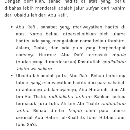
Dengan demikian, sanad hadits di atas yang perlu
dibahas lebih mendetail adalah jalur Sufyan dari ‘Ashim
dari Ubaidullah dari Abu Rafi’.
Abu Rafi’, sahabat yang meriwayatkan hadits di
atas. Nama beliau diperselisihkan oleh ulama
hadits. Ada yang mengatakan nama beliau Ibrahim,
Aslam, Tsabit, dan ada pula yang berpendapat
namanya Hurmuz. Abu Rafi’ termasuk
maula
(budak yang dimerdekakan) Rasulullah
shallallahu
‘alaihi wa sallam
.
Ubaidullah adalah putra Abu Rafi’. Beliau terhitung
tabi’in yang meriwayatkan hadits dari para sahabat,
di antaranya adalah ayahnya, Abu Hurairah, dan Ali
bin Abi Thalib
radhiallahu ‘anhum
. Bahkan, beliau
termasuk juru tulis Ali bin Abi Thalib
radhiallahu
‘anhu
. Beliau dinilai
tsiqah
oleh para ulama
semisal Abu Hatim, al-Khathib, Ibnu Hibban, dan
Ibnu Sa’d.