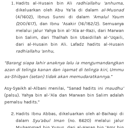
Hadits al-Husain bin Ali
radhiallahu ‘anhuma
,
dikeluarkan oleh Abu Ya’la di dalam
al-Musnad
(4/1602), Ibnus Sunni di dalam
‘Amalul Yaum
(
200/617), dan Ibnu ‘Asakir (16/182/2). Semuanya
melalui jalur Yahya bin al-‘Ala ar-Razi, dari Marwan
bin Salim, dari Thalhah bin Ubaidillah al-‘Uqaili,
dari al-Husain bin Ali. Lafadz hadits al-Husain
radhiallahu ‘anhu
,
“Barang siapa lahir anaknya lalu ia mengumandangkan
azan di telinga kanan dan iqamat di telinga kiri, Ummu
as-Shibyan (setan) tidak akan memudaratkannya.”
Asy-Syaikh al-Albani menilai, “Sanad hadits ini
maudhu’
(palsu). Yahya bin al-‘Ala dan Marwan bin Salim adalah
pemalsu hadits.”
Hadits Ibnu Abbas, dikeluarkan oleh al-Baihaqi di
dalam
Syu’abul Iman
(no. 8620) melalui jalur
Muhammad bin Yunus, dari al-Hasan bin ‘Amr bin