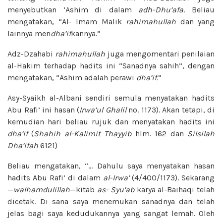
menyebutkan ‘Ashim di dalam
adh-Dhu’afa
. Beliau
mengatakan, “Al- Imam Malik
rahimahullah
dan yang
lainnya men
dha’if
kannya.”
Adz-Dzahabi
rahimahullah
juga mengomentari penilaian
al-Hakim terhadap hadits ini “Sanadnya sahih”, dengan
mengatakan, “Ashim adalah perawi
dha’if.
”
Asy-Syaikh al-Albani sendiri semula menyatakan hadits
Abu Rafi’ ini hasan (
Irwa’ul Ghalil
no. 1173). Akan tetapi, di
kemudian hari beliau rujuk dan menyatakan hadits ini
dha’if
(
Shahih al-Kalimit Thayyib
hlm. 162 dan
Silsilah
Dha’ifah
6121)
Beliau mengatakan, “… Dahulu saya menyatakan hasan
hadits Abu Rafi’ di dalam
al-Irwa’
(4/400/1173). Sekarang
—
walhamdulillah
—kitab
as-
Syu’ab
karya al-Baihaqi telah
dicetak. Di sana saya menemukan sanadnya dan telah
jelas bagi saya kedudukannya yang sangat lemah. Oleh