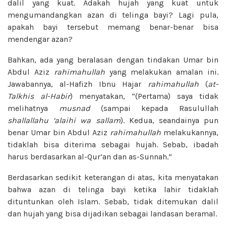
dalil yang kuat. Adakah hujah yang kuat untuk
mengumandangkan azan di telinga bayi? Lagi pula,
apakah bayi tersebut memang benar-benar bisa
mendengar azan?
Bahkan, ada yang beralasan dengan tindakan Umar bin
Abdul Aziz
rahimahullah
yang melakukan amalan ini.
Jawabannya, al-Hafizh Ibnu Hajar
rahimahullah
(
at-
Talkhis al-Habir
) menyatakan, “(Pertama) saya tidak
melihatnya
musnad
(sampai kepada Rasulullah
shallallahu ‘alaihi wa sallam
). Kedua, seandainya pun
benar Umar bin Abdul Aziz
rahimahullah
melakukannya,
tidaklah bisa diterima sebagai hujah. Sebab, ibadah
harus berdasarkan al-Qur’an dan as-Sunnah.”
Berdasarkan sedikit keterangan di atas, kita menyatakan
bahwa azan di telinga bayi ketika lahir tidaklah
dituntunkan oleh Islam. Sebab, tidak ditemukan dalil
dan hujah yang bisa dijadikan sebagai landasan beramal.