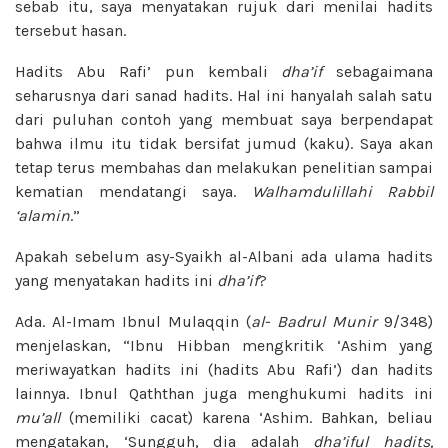
sebab itu, saya menyatakan rujuk dari menilai hadits
tersebut hasan.
Hadits Abu Rafi’ pun kembali
dha’if
sebagaimana
seharusnya dari sanad hadits. Hal ini hanyalah salah satu
dari puluhan contoh yang membuat saya berpendapat
bahwa ilmu itu tidak bersifat jumud (kaku). Saya akan
tetap terus membahas dan melakukan penelitian sampai
kematian mendatangi saya.
Walhamdulillahi Rabbil
‘alamin
.”
Apakah sebelum asy-Syaikh al-Albani ada ulama hadits
yang menyatakan hadits ini
dha’if
?
Ada. Al-Imam Ibnul Mulaqqin (
al- Badrul Munir
9/348)
menjelaskan, “Ibnu Hibban mengkritik ‘Ashim yang
meriwayatkan hadits ini (hadits Abu Rafi’) dan hadits
lainnya. Ibnul Qaththan juga menghukumi hadits ini
mu’all
(memiliki cacat) karena ‘Ashim. Bahkan, beliau
mengatakan, ‘Sungguh, dia adalah
dha’iful hadits,