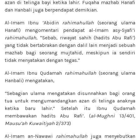
azan di telinga bayi ketika lahir. Fuqaha mazhab Hanafi
dan Hanbali juga berpendapat demikian.
Al-Imam Ibnu ‘Abidin
rahimahullah
(seorang ulama
Hanafi) mengomentari pendapat al-Imam asy-Syafi’i
rahimahullah
, “Sebab, riwayat sahih (hadits Abu Rafi’)
yang tidak bertabrakan dengan dalil lain menjadi sebuah
mazhab bagi seorang mujtahid, meskipun ia sendiri
tidak menyatakan dengan tegas.”
Al-Imam Ibnu Qudamah
rahimahullah
(seorang ulama
Hanbali) mengatakan,
“Sebagian ulama mengatakan disunnahkan bagi orang
tua untuk mengumandangkan azan di telinga anaknya
ketika baru lahir.” Setelah itu Ibnu Qudamah
membawakan hadits Abu Rafi’. (
al-Mughni
13/401,
Mausu’ah Kuwaitiyah
2/373)
Al-Imam an-Nawawi
rahimahullah
juga menyebutkan