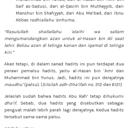
Saif as-Sadusi, dari al-Qasim bin Muthayyib, dari
Manshur bin Shafiyyah, dari Abu Ma’bad, dari Ibnu
Abbas
radhiallahu ‘anhuma
,
“Rasulullah
shallallahu ‘alaihi wa sallam
mengumandangkan azan untuk al-Hasan bin Ali saat
lahir. Beliau azan di telinga kanan dan iqamat di telinga
kiri.”
Akan tetapi, di dalam sanad hadits ini pun terdapat dua
perawi pemalsu hadits, yaitu al-Hasan bin ‘Amr dan
Muhammad bin Yunus. Jadi, hadits ini pun derajatnya
maudhu’
(palsu). (
Silsilah
adh-Dha’ifah no.
312 dan 6121)
Jelaslah sudah bahwa hadits Abu Rafi’ tetap dihukumi
dha’if
. Sebab, dua hadits yang disebutkan sebagai
penguat malah lebih parah lagi derajatnya. Kedua hadits
tersebut sama-sama palsu.