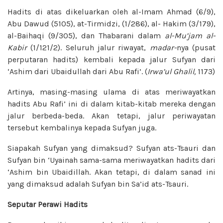
Hadits di atas dikeluarkan oleh al-Imam Ahmad (6/9),
Abu Dawud (5105), at-Tirmidzi, (1/286), al- Hakim (3/179),
al-Baihaqi (9/305), dan Thabarani dalam
al-Mu’jam al-
Kabir
(1/121/2). Seluruh jalur riwayat,
madar-
nya (pusat
perputaran hadits) kembali kepada jalur Sufyan dari
‘Ashim dari Ubaidullah dari Abu Rafi’. (
Irwa’ul
Ghalil,
1173)
Artinya, masing-masing ulama di atas meriwayatkan
hadits Abu Rafi’ ini di dalam kitab-kitab mereka dengan
jalur berbeda-beda. Akan tetapi, jalur periwayatan
tersebut kembalinya kepada Sufyan juga.
Siapakah Sufyan yang dimaksud? Sufyan ats-Tsauri dan
Sufyan bin ‘Uyainah sama-sama meriwayatkan hadits dari
‘Ashim bin Ubaidillah. Akan tetapi, di dalam sanad ini
yang dimaksud adalah Sufyan bin Sa’id ats-Tsauri.
Seputar Perawi Hadits