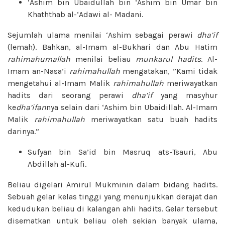
‘Ashim bin Ubaidullah bin ‘Ashim bin Umar bin
Khaththab al-‘Adawi al- Madani.
Sejumlah ulama menilai ‘Ashim sebagai perawi
dha’if
(lemah). Bahkan, al-Imam al-Bukhari dan Abu Hatim
rahimahumallah
menilai beliau
munkarul
hadits
. Al-
Imam an-Nasa’i
rahimahullah
mengatakan, ”Kami tidak
mengetahui al-Imam Malik
rahimahullah
meriwayatkan
hadits dari seorang perawi
dha’if
yang masyhur
ke
dha’ifan
nya selain dari ‘Ashim bin Ubaidillah. Al-Imam
Malik
rahimahullah
meriwayatkan satu buah hadits
darinya.”
Sufyan bin Sa’id bin Masruq ats-Tsauri, Abu
Abdillah al-Kufi.
Beliau digelari Amirul Mukminin dalam bidang hadits.
Sebuah gelar kelas tinggi yang menunjukkan derajat dan
kedudukan beliau di kalangan ahli hadits. Gelar tersebut
disematkan untuk beliau oleh sekian banyak ulama,