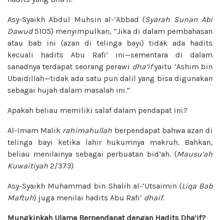
Asy-Syaikh Abdul Muhsin al-‘Abbad (
Syarah Sunan Abi
Dawud
5105) menyimpulkan, “Jika di dalam pembahasan
atau bab ini (azan di telinga bayi) tidak ada hadits
kecuali hadits Abu Rafi’ ini—sementara di dalam
sanadnya terdapat seorang perawi
dha’if
yaitu ‘Ashim bin
Ubaidillah—tidak ada satu pun dalil yang bisa digunakan
sebagai hujah dalam masalah ini.”
Apakah beliau memiliki salaf dalam pendapat ini?
Al-Imam Malik
rahimahullah
berpendapat bahwa azan di
telinga bayi ketika lahir hukumnya makruh. Bahkan,
beliau menilainya sebagai perbuatan bid’ah. (
Mausu’ah
Kuwaitiyah
2/373)
Asy-Syaikh Muhammad bin Shalih al-‘Utsaimin (
Liqa Bab
Maftuh
) juga menilai hadits Abu Rafi’
dhaif
.
Mungkinkah Ulama Berpendapat dengan Hadits Dha’if?