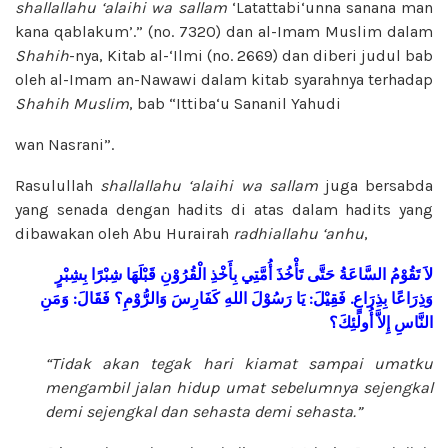
shallallahu ‘alaihi wa sallam
‘Latattabi‘unna sanana man
kana qablakum’.” (no. 7320) dan al-Imam Muslim dalam
Shahih
-nya, Kitab al-‘Ilmi (no. 2669) dan diberi judul bab
oleh al-Imam an-Nawawi dalam kitab syarahnya terhadap
Shahih Muslim
, bab “Ittiba‘u Sananil Yahudi
wan Nasrani”.
Rasulullah
shallallahu ‘alaihi wa sallam
juga bersabda
yang senada dengan hadits di atas dalam hadits yang
dibawakan oleh Abu Hurairah
radhiallahu ‘anhu
,
لاَ
تَقُوْمُ
السَّاعَةُ
حَتَّى
تَأْخُذَ
أُمَّتِي
بِأَخْذِ
الْقُرُوْنِ
قَبْلَهَا
شِبْرًا
بِشِبْرٍ
وَمَنِ
:
فَقَالَ
وَالرُّوْمِ؟
كَفَارِسَ
اللهِ
رَسُوْلَ
يَا
:
فَقِيْلَ
.
بِذِرَاعٍ
وَذِرَاعًا
النَّاسِ
إِلاَّ
أُولَئِكَ؟
“Tidak akan tegak hari kiamat sampai umatku
mengambil jalan hidup umat sebelumnya sejengkal
demi sejengkal dan sehasta demi sehasta.”