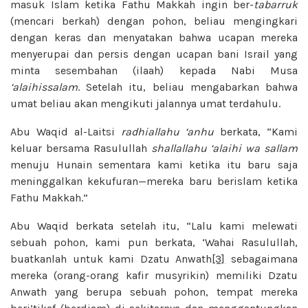
masuk Islam ketika Fathu Makkah ingin ber-
tabarruk
(mencari berkah) dengan pohon, beliau mengingkari
dengan keras dan menyatakan bahwa ucapan mereka
menyerupai dan persis dengan ucapan bani Israil yang
minta sesembahan (ilaah) kepada Nabi Musa
‘alaihissalam
. Setelah itu, beliau mengabarkan bahwa
umat beliau akan mengikuti jalannya umat terdahulu.
Abu Waqid al-Laitsi
radhiallahu ‘anhu
berkata, “Kami
keluar bersama Rasulullah
shallallahu ‘alaihi wa sallam
menuju Hunain sementara kami ketika itu baru saja
meninggalkan kekufuran—mereka baru berislam ketika
Fathu Makkah.”
Abu Waqid berkata setelah itu, “Lalu kami melewati
sebuah pohon, kami pun berkata, ‘Wahai Rasulullah,
buatkanlah untuk kami Dzatu Anwath
[3]
sebagaimana
mereka (orang-orang kafir musyrikin) memiliki Dzatu
Anwath yang berupa sebuah pohon, tempat mereka