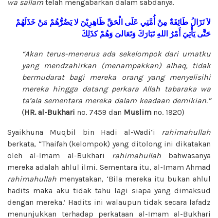
wa sallam
telah mengabarkan dalam sabdanya.
لاَ
تَزَالُ
طَائِفَةٌ
مِنْ
أُمَّتِي
عَلَى
الْحَقِّ
ظَاهِرِيْنَ
لا
يَضُرُّهُمْ
مَنْ
خَذَلَهُمْ
حَتَّى
يَأْتِيَ
أَمْرُ
اللهِ
تَبَارَكَ
وَتَعَالىَ
وَهُمْ
كذَلِكَ
“Akan terus-menerus ada sekelompok dari umatku
yang mendzahirkan (menampakkan) alhaq, tidak
bermudarat bagi mereka orang yang menyelisihi
mereka hingga datang perkara Allah tabaraka wa
ta’ala sementara mereka dalam keadaan demikian.”
(
HR. al-Bukhari
no. 7459 dan
Muslim
no. 1920)
Syaikhuna Muqbil bin Hadi al-Wadi‘i
rahimahullah
berkata, “Thaifah (kelompok) yang ditolong ini dikatakan
oleh al-Imam al-Bukhari
rahimahullah
bahwasanya
mereka adalah ahlul ilmi. Sementara itu, al-Imam Ahmad
rahimahullah
menyatakan, ‘Bila mereka itu bukan ahlul
hadits maka aku tidak tahu lagi siapa yang dimaksud
dengan mereka.’ Hadits ini walaupun tidak secara lafadz
menunjukkan terhadap perkataan al-Imam al-Bukhari