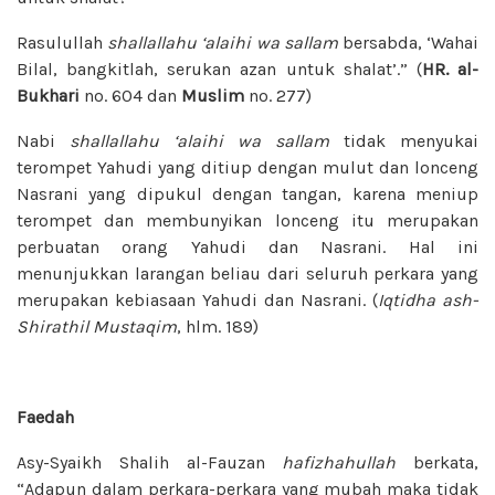
Rasulullah
shallallahu ‘alaihi wa sallam
bersabda, ‘Wahai
Bilal, bangkitlah, serukan azan untuk shalat’.” (
HR. al-
Bukhari
no. 604 dan
Muslim
no. 277)
Nabi
shallallahu ‘alaihi wa sallam
tidak menyukai
terompet Yahudi yang ditiup dengan mulut dan lonceng
Nasrani yang dipukul dengan tangan, karena meniup
terompet dan membunyikan lonceng itu merupakan
perbuatan orang Yahudi dan Nasrani. Hal ini
menunjukkan larangan beliau dari seluruh perkara yang
merupakan kebiasaan Yahudi dan Nasrani. (
Iqtidha
ash-
Shirathil Mustaqim
, hlm. 189)
Faedah
Asy-Syaikh Shalih al-Fauzan
hafizhahullah
berkata,
“Adapun dalam perkara-perkara yang mubah maka tidak