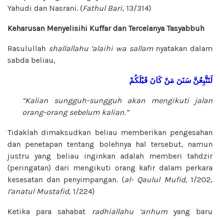
Yahudi dan Nasrani. (
Fathul Bari
, 13/314)
Keharusan Menyelisihi Kuffar dan Tercelanya Tasyabbuh
Rasulullah
shallallahu ‘alaihi wa sallam
nyatakan dalam
sabda beliau,
لَتَتَّبِعُنَّ
سَنَنَ مَنْ كَانَ قَبْلَكُمْ
“Kalian sungguh-sungguh akan mengikuti jalan
orang-orang sebelum kalian.”
Tidaklah dimaksudkan beliau memberikan pengesahan
dan penetapan tentang bolehnya hal tersebut, namun
justru yang beliau inginkan adalah memberi tahdzir
(peringatan) dari mengikuti orang kafir dalam perkara
kesesatan dan penyimpangan. (
al-
Qaulul Mufid
, 1/202,
I’anatul Mustafid
, 1/224)
Ketika para sahabat
radhiallahu ‘anhum
yang baru