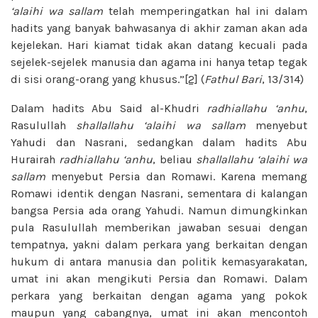
‘alaihi wa sallam
telah memperingatkan hal ini dalam
hadits yang banyak bahwasanya di akhir zaman akan ada
kejelekan. Hari kiamat tidak akan datang kecuali pada
sejelek-sejelek manusia dan agama ini hanya tetap tegak
di sisi orang-orang yang khusus.”
[2]
(
Fathul Bari
, 13/314)
Dalam hadits Abu Said al-Khudri
radhiallahu ‘anhu
,
Rasulullah
shallallahu ‘alaihi wa sallam
menyebut
Yahudi dan Nasrani, sedangkan dalam hadits Abu
Hurairah
radhiallahu ‘anhu
, beliau
shallallahu ‘alaihi wa
sallam
menyebut Persia dan Romawi. Karena memang
Romawi identik dengan Nasrani, sementara di kalangan
bangsa Persia ada orang Yahudi. Namun dimungkinkan
pula Rasulullah memberikan jawaban sesuai dengan
tempatnya, yakni dalam perkara yang berkaitan dengan
hukum di antara manusia dan politik kemasyarakatan,
umat ini akan mengikuti Persia dan Romawi. Dalam
perkara yang berkaitan dengan agama yang pokok
maupun yang cabangnya, umat ini akan mencontoh