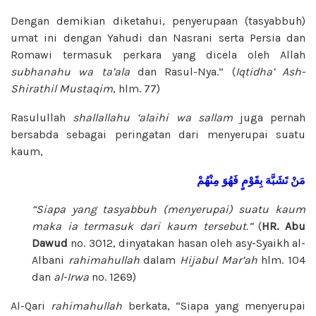
Dengan demikian diketahui, penyerupaan (tasyabbuh)
umat ini dengan Yahudi dan Nasrani serta Persia dan
Romawi termasuk perkara yang dicela oleh Allah
subhanahu wa ta’ala
dan Rasul-Nya.” (
Iqtidha’ Ash-
Shirathil
Mustaqim
, hlm. 77)
Rasulullah
shallallahu ‘alaihi wa sallam
juga pernah
bersabda sebagai peringatan dari menyerupai suatu
kaum,
مَنْ
تَشَبَّهَ
بِقَوْمٍ
فَهُوَ
مِنْهُمْ
“Siapa yang tasyabbuh (menyerupai) suatu kaum
maka ia termasuk dari kaum tersebut.”
(
HR. Abu
Dawud
no. 3012, dinyatakan hasan oleh asy-Syaikh al-
Albani
rahimahullah
dalam
Hijabul Mar’ah
hlm. 104
dan
al-Irwa
no. 1269)
Al-Qari
rahimahullah
berkata, “Siapa yang menyerupai