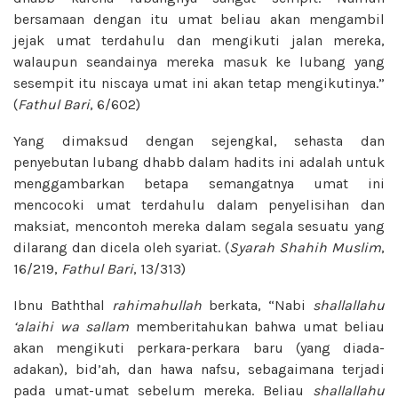
bersamaan dengan itu umat beliau akan mengambil
jejak umat terdahulu dan mengikuti jalan mereka,
walaupun seandainya mereka masuk ke lubang yang
sesempit itu niscaya umat ini akan tetap mengikutinya.”
(
Fathul
Bari
, 6/602)
Yang dimaksud dengan sejengkal, sehasta dan
penyebutan lubang dhabb dalam hadits ini adalah untuk
menggambarkan betapa semangatnya umat ini
mencocoki umat terdahulu dalam penyelisihan dan
maksiat, mencontoh mereka dalam segala sesuatu yang
dilarang dan dicela oleh syariat. (
Syarah
Shahih Muslim
,
16/219,
Fathul Bari
, 13/313)
Ibnu Baththal
rahimahullah
berkata, “Nabi
shallallahu
‘alaihi wa sallam
memberitahukan bahwa umat beliau
akan mengikuti perkara-perkara baru (yang diada-
adakan), bid’ah, dan hawa nafsu, sebagaimana terjadi
pada umat-umat sebelum mereka. Beliau
shallallahu