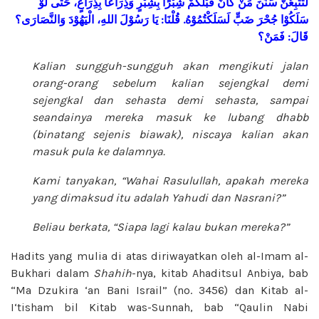
لَتَتَّبِعُنَّ
سَنَنَ
مَنْ
كَانَ
قَبْلَكُمْ
شِبْرًا
بِشِبْرٍ
وَذِرَاعًا
بِذِرَاعٍ،
حَتَّى
لَوْ
وَالنَّصَارَى؟
الْيَهُوْدَ
اللهِ،
رَسُوْلَ
يَا
:
قُلْنَا
.
لَسَلَكْتُمُوْهُ
ضَبٍّ
جُحْرَ
سَلَكُوْا
فَمَنْ؟
:
قَالَ
Kalian sungguh-sungguh akan mengikuti jalan
orang-orang sebelum kalian sejengkal demi
sejengkal dan sehasta demi sehasta, sampai
seandainya mereka masuk ke lubang dhabb
(binatang sejenis biawak), niscaya kalian akan
masuk pula ke dalamnya.
Kami tanyakan, “Wahai Rasulullah, apakah mereka
yang dimaksud itu adalah Yahudi dan Nasrani?”
Beliau berkata, “Siapa lagi kalau bukan mereka?”
Hadits yang mulia di atas diriwayatkan oleh al-Imam al-
Bukhari dalam
Shahih
-nya, kitab Ahaditsul Anbiya, bab
“Ma Dzukira ‘an Bani Israil” (no. 3456) dan Kitab al-
I‘tisham bil Kitab was-Sunnah, bab “Qaulin Nabi