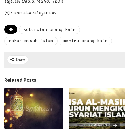
saja. (
al-Qaulul Mufid
, 1/201)
[5]
Surat al-A‘raf ayat 138.
kebencian orang kafir
makar musuh islam
meniru orang kafir
Share
Related Posts