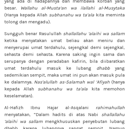
yang ada di hadapannya dan membawa korban yang
besar.
Wallahu al-Musta‘an wa ilallahi
al-Musytaka
(Hanya kepada Allah
subhanahu wa ta’ala
kita meminta
tolong dan mengadu).
Sungguh benar Rasulullah
shallallahu ‘alaihi wa sallam
ketika menyatakan umat beliau akan meniru dan
menyerupai umat terdahulu, sejengkal demi sejengkal,
sehasta demi sehasta. Karena saking ingin sama dan
serupanya dengan peradaban kafirin, bila diibaratkan
umat terdahulu masuk ke lubang
dhabb
yang
sedemikian sempit, maka umat ini pun akan masuk pula
ke dalamnya.
Nas’alullah as-Salamah wal ‘Afiyah
(hanya
kepada Allah
subhanahu wa ta’ala
kita memohon
keselamatan).
Al-Hafizh Ibnu Hajar al-Asqalani
rahimahullah
menyatakan, “Dalam hadits di atas Nabi
shallallahu
‘alaihi wa sallam
mengkhususkan penyebutan lubang
dhabb karena lubangnya sangat sempit. Namun