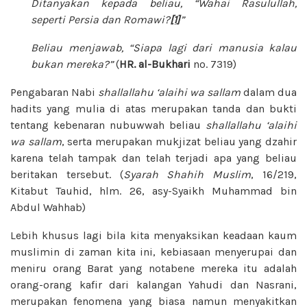
Ditanyakan kepada beliau, “Wahai Rasulullah,
seperti Persia dan Romawi?
[1]
”
Beliau menjawab, “Siapa lagi dari manusia kalau
bukan mereka?”
(
HR. al-Bukhari
no. 7319)
Pengabaran Nabi
shallallahu ‘alaihi wa sallam
dalam dua
hadits yang mulia di atas merupakan tanda dan bukti
tentang kebenaran nubuwwah beliau
shallallahu ‘alaihi
wa sallam
, serta merupakan mukjizat beliau yang dzahir
karena telah tampak dan telah terjadi apa yang beliau
beritakan tersebut. (
Syarah Shahih
Muslim
, 16/219,
Kitabut Tauhid, hlm. 26, asy-Syaikh Muhammad bin
Abdul Wahhab)
Lebih khusus lagi bila kita menyaksikan keadaan kaum
muslimin di zaman kita ini, kebiasaan menyerupai dan
meniru orang Barat yang notabene mereka itu adalah
orang-orang kafir dari kalangan Yahudi dan Nasrani,
merupakan fenomena yang biasa namun menyakitkan