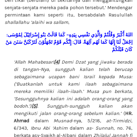
beri’tikaf (berdiam) di sekitarnya dan menggantungkan
senjata-senjata mereka pada pohon tersebut.’ Mendengar
permintaan kami seperti itu, bersabdalah Rasulullah
shallallahu ‘alaihi wa sallam
,
:
لِمُوْسَى
إِسْرَائِيْلَ
بَنُو
قَالَتْ
كَمَا
–
بِيَدِهِ
نَفْسِي
وَالَّذِي
وَقُلْتُمْ
أَكْبَرُ
اللهُ
مَنْ
سَنَنَ
لَتَرْكَبُنَّ
تَجْهَلُوْنَ
قَوْمٌ
إِنَّكُم
:
قَالَ
.
آلِهَةٌ
لَهُم
كَمَا
إِلَهًا
لَنَا
اِجْعَلْ
كَانَ
قَبْلَكُمْ
‘Allah Mahabesar!
[4]
Demi Dzat yang jiwaku berada
di tangan-Nya, sungguh kalian telah berucap
sebagaimana ucapan bani Israil kepada Musa:
(‘Buatkanlah untuk kami ilaah sebagaimana
mereka memiliki ilaah-ilaah.’ Musa pun berkata,
‘Sesungguhnya kalian ini adalah orang-orang yang
bodoh.’)
[5]
. Sungguh-sungguh kalian akan
mengikuti jalan orang-orang sebelum kalian.’
(
HR.
Ahmad
dalam
Musnad
-nya, 5/218,
at-Tirmidzi
,
6/343,
Ibnu Abi ‘Ashim
dalam
as- Sunnah
, no. 76,
berkata asy-Syaikh al-Albani dalam
Zhilalul Jannah fi