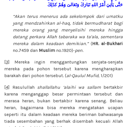
حَتَّى
يَأْتِيَ
أَمْرُ
اللهِ
تَبَارَكَ
وَتَعَالىَ
وَهُمْ
كذَلِكَ
“Akan terus menerus ada sekelompok dari umatku
yang mendzahirkan al-haq, tidak bermudharat bagi
mereka orang yang menyelisihi mereka hingga
datang perkara Allah tabaraka wa ta’ala, sementara
mereka dalam keadaan demikian.”
(
HR. al-Bukhari
no.7459 dan
Muslim
no.1920)-
pen
.
[3]
Mereka ingin menggantungkan senjata-senjata
mereka pada pohon tersebut karena mengharapkan
barakah dari pohon tersebut. (
al-Qaulul Mufid
, 1/201)
[4]
Rasulullah
shallallahu ‘alaihi wa sallam
bertakbir
karena menganggap besar permintaan tersebut dan
merasa heran, bukan bertakbir karena senang. Beliau
heran, bagaimana bisa mereka mengatakan ucapan
seperti itu dalam keadaan mereka beriman bahwasanya
tiada sesembahan yang berhak disembah kecuali Allah