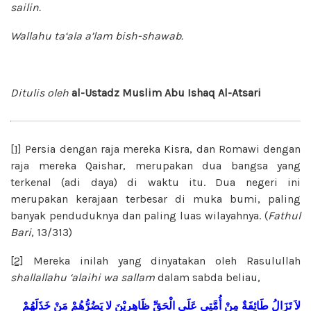
sailin.
Wallahu ta‘ala a’lam bish-shawab.
Ditulis oleh
al-Ustadz Muslim Abu Ishaq Al-Atsari
[1]
Persia dengan raja mereka Kisra, dan Romawi dengan
raja mereka Qaishar, merupakan dua bangsa yang
terkenal (adi daya) di waktu itu. Dua negeri ini
merupakan kerajaan terbesar di muka bumi, paling
banyak penduduknya dan paling luas wilayahnya. (
Fathul
Bari
, 13/313)
[2]
Mereka inilah yang dinyatakan oleh Rasulullah
shallallahu ‘alaihi wa sallam
dalam sabda beliau,
لاَ
تَزَالُ
طَائِفَةٌ
مِنْ
أُمَّتِي
عَلَى
الْحَقِّ
ظَاهِرِيْنَ
لا
يَضُرُّهُمْ
مَنْ
خَذَلَهُمْ