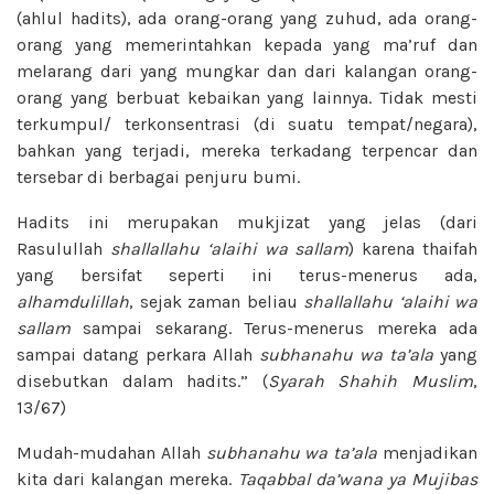
(ahlul hadits), ada orang-orang yang zuhud, ada orang-
orang yang memerintahkan kepada yang ma’ruf dan
melarang dari yang mungkar dan dari kalangan orang-
orang yang berbuat kebaikan yang lainnya. Tidak mesti
terkumpul/ terkonsentrasi (di suatu tempat/negara),
bahkan yang terjadi, mereka terkadang terpencar dan
tersebar di berbagai penjuru bumi.
Hadits ini merupakan mukjizat yang jelas (dari
Rasulullah
shallallahu ‘alaihi wa sallam
) karena thaifah
yang bersifat seperti ini terus-menerus ada,
alhamdulillah
, sejak zaman beliau
shallallahu ‘alaihi wa
sallam
sampai sekarang. Terus-menerus mereka ada
sampai datang perkara Allah
subhanahu wa ta’ala
yang
disebutkan dalam hadits.” (
Syarah Shahih Muslim
,
13/67)
Mudah-mudahan Allah
subhanahu wa ta’ala
menjadikan
kita dari kalangan mereka.
Taqabbal da’wana ya Mujibas