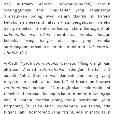
dan al-Imam Ahmad
rahimahumallah
, namun
sesungguhnya Ahlul Hadits-lah yang seharusnya
dimasukkan paling awal dalam thaifah ini karena
kekokohan mereka di atas al-haq, pengabdian mereka
dan pembelaan mereka terhadap Islam. Semoga Allah
subhanahu wa ta’ala
membalas mereka dengan
kebaikan yang banyak atas apa yang mereka
sumbangkan terhadap Islam dan muslimin.” (
al-
Jami‘us
Shahih
, 1/11)
Al-Qadhi ‘Iyadh
rahimahullah
berkata, “Yang diinginkan
al-Imam Ahmad
rahimahullah
(dengan thaifah ini)
adalah Ahlus Sunnah wal Jamaah dan orang yang
meyakini mazhab ahlul hadits.” Al-Imam an-Nawawi
rahimahullah
berkata, “Dimungkinkan kelompok ini
tersebar di berbagai kalangan kaum muslimin. Sehingga
ada di antara mereka orang-orang pemberani yang
berperang (di jalan Allah
subhanahu wa ta’ala
), ada
fuqaha (ahli fiqih/orang yang faqih), ada muhadditsun