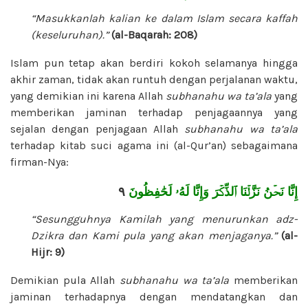
“Masukkanlah kalian ke dalam Islam secara kaffah
(keseluruhan).”
(al-Baqarah: 208)
Islam pun tetap akan berdiri kokoh selamanya hingga
akhir zaman, tidak akan runtuh dengan perjalanan waktu,
yang demikian ini karena Allah
subhanahu wa ta’ala
yang
memberikan jaminan terhadap penjagaannya yang
sejalan dengan penjagaan Allah
subhanahu wa ta’ala
terhadap kitab suci agama ini (al-Qur’an) sebagaimana
firman-Nya:
٩
إِنَّا نَحۡنُ نَزَّلۡنَا ٱلذِّكۡرَ وَإِنَّا لَهُۥ لَحَٰفِظُونَ
“Sesungguhnya Kamilah yang menurunkan adz-
Dzikra dan Kami pula yang akan menjaganya.”
(al-
Hijr: 9)
Demikian pula Allah
subhanahu wa ta’ala
memberikan
jaminan terhadapnya dengan mendatangkan dan