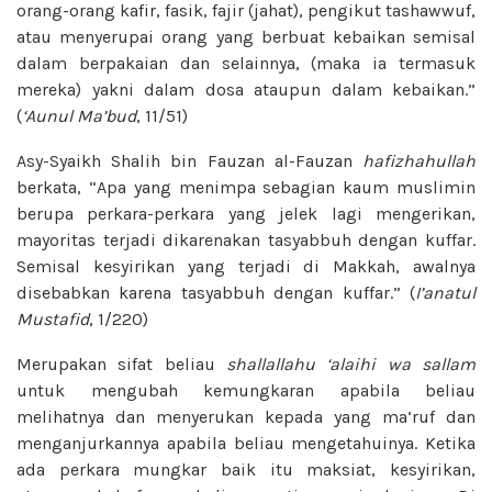
orang-orang kafir, fasik, fajir (jahat), pengikut tashawwuf,
atau menyerupai orang yang berbuat kebaikan semisal
dalam berpakaian dan selainnya, (maka ia termasuk
mereka) yakni dalam dosa ataupun dalam kebaikan.”
(
‘Aunul
Ma’bud
, 11/51)
Asy-Syaikh Shalih bin Fauzan al-Fauzan
hafizhahullah
berkata, “Apa yang menimpa sebagian kaum muslimin
berupa perkara-perkara yang jelek lagi mengerikan,
mayoritas terjadi dikarenakan tasyabbuh dengan kuffar.
Semisal kesyirikan yang terjadi di Makkah, awalnya
disebabkan karena tasyabbuh dengan kuffar.” (
I’anatul
Mustafid
, 1/220)
Merupakan sifat beliau
shallallahu ‘alaihi wa sallam
untuk mengubah kemungkaran apabila beliau
melihatnya dan menyerukan kepada yang ma‘ruf dan
menganjurkannya apabila beliau mengetahuinya. Ketika
ada perkara mungkar baik itu maksiat, kesyirikan,