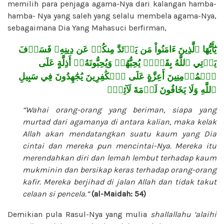
memilih para penjaga agama-Nya dari kalangan hamba-
hamba- Nya yang saleh yang selalu membela agama-Nya,
sebagaimana Dia Yang Mahasuci berfirman,
يَٰٓأَيُّهَا ٱلَّذِينَ ءَامَنُواْ مَن يَرۡتَدَّ مِنكُمۡ عَن دِينِهِۦ فَسَوۡفَ
يَأۡتِي ٱللَّهُ بِقَوۡمٖ يُحِبُّهُمۡ وَيُحِبُّونَهُۥٓ أَذِلَّةٍ عَلَى
ٱلۡمُؤۡمِنِينَ أَعِزَّةٍ عَلَى ٱلۡكَٰفِرِينَ يُجَٰهِدُونَ فِي سَبِيلِ
ٱللَّهِ وَلَا يَخَافُونَ لَوۡمَةَ لَآئِمٖۚ
“Wahai orang-orang yang beriman, siapa yang
murtad dari agamanya di antara kalian, maka kelak
Allah akan mendatangkan suatu kaum yang Dia
cintai dan mereka pun mencintai-Nya. Mereka itu
merendahkan diri dan lemah lembut terhadap kaum
mukminin dan bersikap keras terhadap orang-orang
kafir. Mereka berjihad di jalan Allah dan tidak takut
celaan si pencela.”
(al-Maidah: 54)
Demikian pula Rasul-Nya yang mulia
shallallahu ‘alaihi