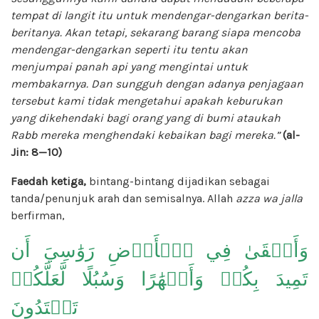
tempat di langit itu untuk mendengar-dengarkan berita-
beritanya. Akan tetapi, sekarang barang siapa mencoba
mendengar-dengarkan seperti itu tentu akan
menjumpai panah api yang mengintai untuk
membakarnya. Dan sungguh dengan adanya penjagaan
tersebut kami tidak mengetahui apakah keburukan
yang dikehendaki bagi orang yang di bumi ataukah
Rabb mereka menghendaki kebaikan bagi mereka.”
(al-
Jin: 8—10)
Faedah ketiga,
bintang-bintang dijadikan sebagai
tanda/penunjuk arah dan semisalnya. Allah
azza wa jalla
berfirman,
وَأَلۡقَىٰ فِي ٱلۡأَرۡضِ رَوَٰسِيَ أَن
تَمِيدَ بِكُمۡ وَأَنۡهَٰرًا وَسُبُلًا لَّعَلَّكُمۡ
تَهۡتَدُونَ