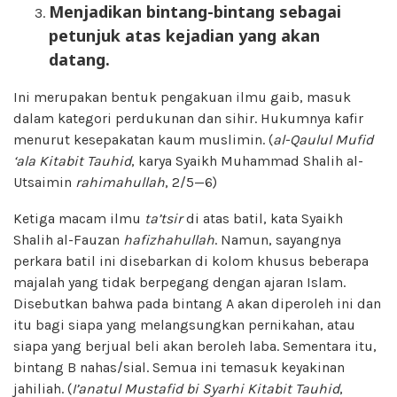
Menjadikan bintang-bintang sebagai
petunjuk atas kejadian yang akan
datang.
Ini merupakan bentuk pengakuan ilmu gaib, masuk
dalam kategori perdukunan dan sihir. Hukumnya kafir
menurut kesepakatan kaum muslimin. (
al-Qaulul Mufid
‘ala Kitabit Tauhid
, karya Syaikh Muhammad Shalih al-
Utsaimin
rahimahullah
, 2/5—6)
Ketiga macam ilmu
ta’tsir
di atas batil, kata Syaikh
Shalih al-Fauzan
hafizhahullah
. Namun, sayangnya
perkara batil ini disebarkan di kolom khusus beberapa
majalah yang tidak berpegang dengan ajaran Islam.
Disebutkan bahwa pada bintang A akan diperoleh ini dan
itu bagi siapa yang melangsungkan pernikahan, atau
siapa yang berjual beli akan beroleh laba. Sementara itu,
bintang B nahas/sial. Semua ini temasuk keyakinan
jahiliah. (
I’anatul Mustafid bi Syarhi Kitabit Tauhid
,