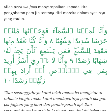
Allah
azza wa jalla
menyampaikan kepada kita
pengabaran para jin tentang diri mereka dalam ayat-Nya
yang mulia,
وَأَنَّا لَمَسۡنَا ٱلسَّمَآءَ فَوَجَدۡنَٰهَا مُلِئَتۡ
حَرَسًا شَدِيدًا وَشُهُبًا ٨ وَأَنَّا كُنَّا نَقۡعُدُ مِنۡهَا
مَقَٰعِدَ لِلسَّمۡعِۖ فَمَن يَسۡتَمِعِ ٱلۡأٓنَ يَجِدۡ لَهُۥ
شِهَابًا رَّصَدًا ٩ وَأَنَّا لَا نَدۡرِيٓ أَشَرٌّ أُرِيدَ
بِمَن فِي ٱلۡأَرۡضِ أَمۡ أَرَادَ بِهِمۡ
رَبُّهُمۡ رَشَدًا ١٠
“Dan sesungguhnya kami telah mencoba mengetahui
rahasia langit, maka kami mendapatinya penuh dengan
penjagaan yang kuat dan panah-panah api. Dan
sesungguhnya kami dahulu dapat menduduki beberapa