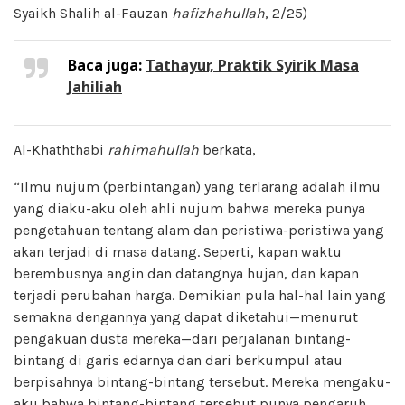
Syaikh Shalih al-Fauzan
hafizhahullah
, 2/25)
Baca juga:
Tathayur, Praktik Syirik Masa
Jahiliah
Al-Khaththabi
rahimahullah
berkata,
“Ilmu nujum (perbintangan) yang terlarang adalah ilmu
yang diaku-aku oleh ahli nujum bahwa mereka punya
pengetahuan tentang alam dan peristiwa-peristiwa yang
akan terjadi di masa datang. Seperti, kapan waktu
berembusnya angin dan datangnya hujan, dan kapan
terjadi perubahan harga. Demikian pula hal-hal lain yang
semakna dengannya yang dapat diketahui—menurut
pengakuan dusta mereka—dari perjalanan bintang-
bintang di garis edarnya dan dari berkumpul atau
berpisahnya bintang-bintang tersebut. Mereka mengaku-
aku bahwa bintang-bintang tersebut punya pengaruh