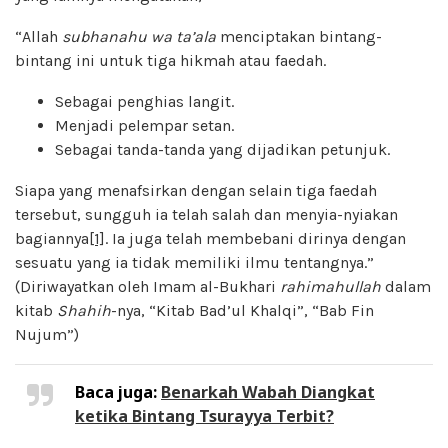
“Allah
subhanahu wa ta’ala
menciptakan bintang-
bintang ini untuk tiga hikmah atau faedah.
Sebagai penghias langit.
Menjadi pelempar setan.
Sebagai tanda-tanda yang dijadikan petunjuk.
Siapa yang menafsirkan dengan selain tiga faedah
tersebut, sungguh ia telah salah dan menyia-nyiakan
bagiannya
[1]
. Ia juga telah membebani dirinya dengan
sesuatu yang ia tidak memiliki ilmu tentangnya.”
(Diriwayatkan oleh Imam al-Bukhari
rahimahullah
dalam
kitab
Shahih
-nya, “Kitab Bad’ul Khalqi”, “Bab Fin
Nujum”)
Baca juga:
Benarkah Wabah Diangkat
ketika Bintang Tsurayya Terbit?