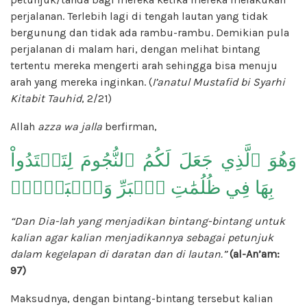
perjalanan. Terlebih lagi di tengah lautan yang tidak
bergunung dan tidak ada rambu-rambu. Demikian pula
perjalanan di malam hari, dengan melihat bintang
tertentu mereka mengerti arah sehingga bisa menuju
arah yang mereka inginkan. (
I’anatul Mustafid bi Syarhi
Kitabit Tauhid
, 2/21)
Allah
azza wa jalla
berfirman,
وَهُوَ ٱلَّذِي جَعَلَ لَكُمُ ٱلنُّجُومَ لِتَهۡتَدُواْ
بِهَا فِي ظُلُمَٰتِ ٱلۡبَرِّ وَٱلۡبَحۡرِۗ
“Dan Dia-lah yang menjadikan bintang-bintang untuk
kalian agar kalian menjadikannya sebagai petunjuk
dalam kegelapan di daratan dan di lautan.”
(al-An’am:
97)
Maksudnya, dengan bintang-bintang tersebut kalian