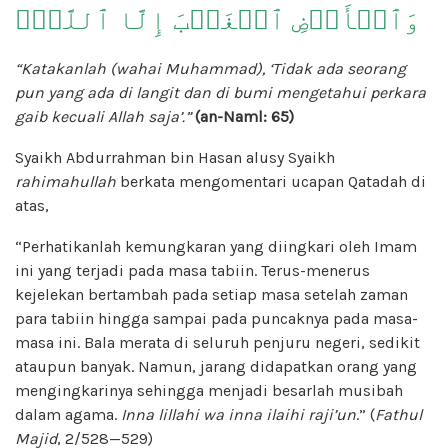
وَٱلۡأَرۡضِ ٱلۡغَيۡبَ إِلَّا ٱللَّهُۚ
“Katakanlah (wahai Muhammad), ‘Tidak ada seorang
pun yang ada di langit dan di bumi mengetahui perkara
gaib kecuali Allah saja’.”
(an-Naml: 65)
Syaikh Abdurrahman bin Hasan alusy Syaikh
rahimahullah
berkata mengomentari ucapan Qatadah di
atas,
“Perhatikanlah kemungkaran yang diingkari oleh Imam
ini yang terjadi pada masa tabiin. Terus-menerus
kejelekan bertambah pada setiap masa setelah zaman
para tabiin hingga sampai pada puncaknya pada masa-
masa ini. Bala merata di seluruh penjuru negeri, sedikit
ataupun banyak. Namun, jarang didapatkan orang yang
mengingkarinya sehingga menjadi besarlah musibah
dalam agama.
Inna lillahi wa inna ilaihi raji’un
.” (
Fathul
Majid
, 2/528—529)