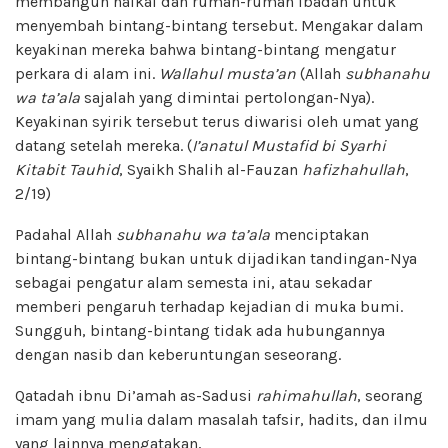
membangun haikal dan rumah-rumah ibadah untuk
menyembah bintang-bintang tersebut. Mengakar dalam
keyakinan mereka bahwa bintang-bintang mengatur
perkara di alam ini.
Wallahul musta’an
(Allah
subhanahu
wa ta’ala
sajalah yang dimintai pertolongan-Nya).
Keyakinan syirik tersebut terus diwarisi oleh umat yang
datang setelah mereka. (
I’anatul Mustafid bi Syarhi
Kitabit Tauhid
, Syaikh Shalih al-Fauzan
hafizhahullah
,
2/19)
Padahal Allah
subhanahu wa ta’ala
menciptakan
bintang-bintang bukan untuk dijadikan tandingan-Nya
sebagai pengatur alam semesta ini, atau sekadar
memberi pengaruh terhadap kejadian di muka bumi.
Sungguh, bintang-bintang tidak ada hubungannya
dengan nasib dan keberuntungan seseorang.
Qatadah ibnu Di’amah as-Sadusi
rahimahullah
, seorang
imam yang mulia dalam masalah tafsir, hadits, dan ilmu
yang lainnya mengatakan,