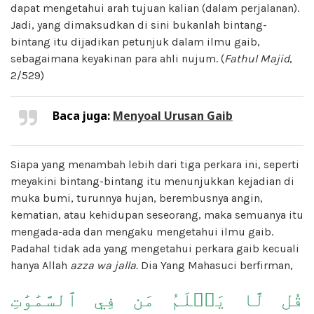
dapat mengetahui arah tujuan kalian (dalam perjalanan).
Jadi, yang dimaksudkan di sini bukanlah bintang-
bintang itu dijadikan petunjuk dalam ilmu gaib,
sebagaimana keyakinan para ahli nujum. (
Fathul Majid
,
2/529)
Baca juga:
Menyoal Urusan Gaib
Siapa yang menambah lebih dari tiga perkara ini, seperti
meyakini bintang-bintang itu menunjukkan kejadian di
muka bumi, turunnya hujan, berembusnya angin,
kematian, atau kehidupan seseorang, maka semuanya itu
mengada-ada dan mengaku mengetahui ilmu gaib.
Padahal tidak ada yang mengetahui perkara gaib kecuali
hanya Allah
azza wa jalla.
Dia Yang Mahasuci berfirman,
قُل لَّا يَعۡلَمُ مَن فِي ٱلسَّمَٰوَٰتِ