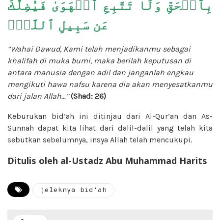
بِٱلۡحَقِّ وَلَا تَتَّبِعِ ٱلۡهَوَىٰ فَيُضِلَّكَ
عَن سَبِيلِ ٱللَّهِۚ
“Wahai Dawud, Kami telah menjadikanmu sebagai
khalifah di muka bumi, maka berilah keputusan di
antara manusia dengan adil dan janganlah engkau
mengikuti hawa nafsu karena dia akan menyesatkanmu
dari jalan Allah…”
(Shad: 26)
Keburukan bid’ah ini ditinjau dari Al-Qur’an dan As-
Sunnah dapat kita lihat dari dalil-dalil yang telah kita
sebutkan sebelumnya, insya Allah telah mencukupi.
Ditulis oleh al-Ustadz Abu Muhammad Harits
jeleknya bid'ah