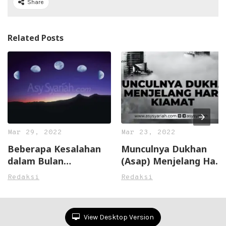
Share
Related Posts
Mar 29, 2022
Mar 23, 2022
Beberapa Kesalahan
Munculnya Dukhan
dalam Bulan
(Asap) Menjelang Hari
Ramadhan
Kiamat
Redaksi
Redaksi
View Desktop Version