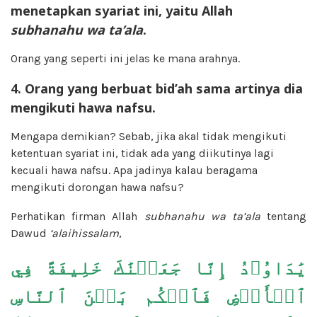
menetapkan syariat ini, yaitu Allah
subhanahu wa ta’ala
.
Orang yang seperti ini jelas ke mana arahnya.
4. Orang yang berbuat bid’ah sama artinya dia
mengikuti hawa nafsu.
Mengapa demikian? Sebab, jika akal tidak mengikuti
ketentuan syariat ini, tidak ada yang diikutinya lagi
kecuali hawa nafsu. Apa jadinya kalau beragama
mengikuti dorongan hawa nafsu?
Perhatikan firman Allah
subhanahu wa ta’ala
tentang
Dawud
‘alaihissalam
,
يَٰدَاوُۥدُ إِنَّا جَعَلۡنَٰكَ خَلِيفَةً فِي
ٱلۡأَرۡضِ فَٱحۡكُم بَيۡنَ ٱلنَّاسِ