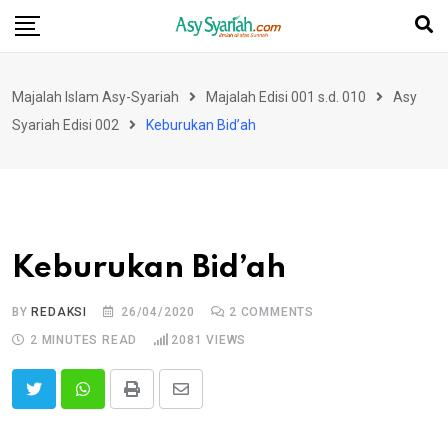
Skip
to
content
Majalah Islam Asy-Syariah
Majalah Edisi 001 s.d. 010
Asy
Syariah Edisi 002
Keburukan Bid’ah
Keburukan Bid’ah
BY
REDAKSI
26/04/2020
2
COMMENTS
2 MINUTES READ
2081
VIEWS
Print
Share
via