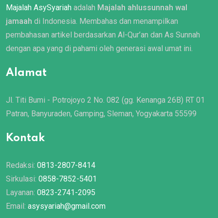
Majalah AsySyariah
adalah
Majalah ahlussunnah wal
jamaah
di Indonesia. Membahas dan menampilkan
pembahasan artikel berdasarkan Al-Qur’an dan As Sunnah
dengan apa yang di pahami oleh generasi awal umat ini.
Alamat
Jl. Titi Bumi - Potrojoyo 2 No. 082 (gg. Kenanga 26B) RT 01
Patran, Banyuraden, Gamping, Sleman, Yogyakarta 55599
Kontak
Redaksi:
0813-2807-8414
Sirkulasi:
0858-7852-5401
Layanan:
0823-2741-2095
Email:
asysyariah@gmail.com