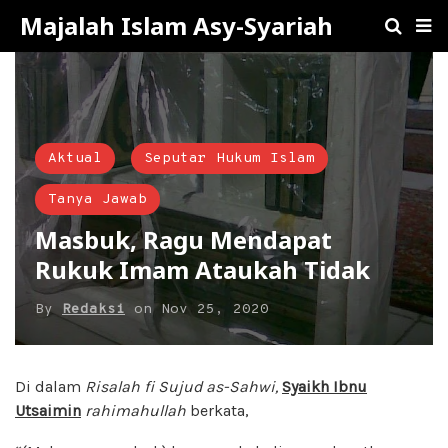
Majalah Islam Asy-Syariah
Aktual
Seputar Hukum Islam
Tanya Jawab
Masbuk, Ragu Mendapat
Rukuk Imam Ataukah Tidak
By
Redaksi
on
Nov 25, 2020
Di dalam
Risalah fi Sujud as-Sahwi,
Syaikh Ibnu
Utsaimin
rahimahullah
berkata,