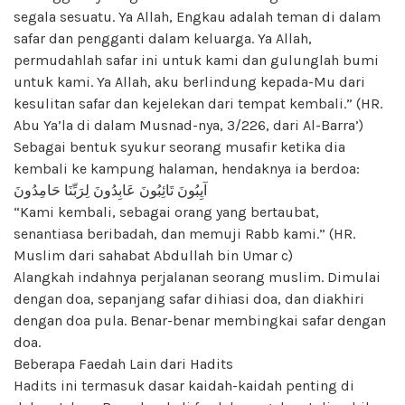
segala sesuatu. Ya Allah, Engkau adalah teman di dalam
safar dan pengganti dalam keluarga. Ya Allah,
permudahlah safar ini untuk kami dan gulunglah bumi
untuk kami. Ya Allah, aku berlindung kepada-Mu dari
kesulitan safar dan kejelekan dari tempat kembali.” (HR.
Abu Ya’la di dalam Musnad-nya, 3/226, dari Al-Barra’)
Sebagai bentuk syukur seorang musafir ketika dia
kembali ke kampung halaman, hendaknya ia berdoa:
آيِبُونَ تَائِبُونَ عَابِدُونَ لِرَبِّنَا حَامِدُونَ
“Kami kembali, sebagai orang yang bertaubat,
senantiasa beribadah, dan memuji Rabb kami.” (HR.
Muslim dari sahabat Abdullah bin Umar c)
Alangkah indahnya perjalanan seorang muslim. Dimulai
dengan doa, sepanjang safar dihiasi doa, dan diakhiri
dengan doa pula. Benar-benar membingkai safar dengan
doa.
Beberapa Faedah Lain dari Hadits
Hadits ini termasuk dasar kaidah-kaidah penting di