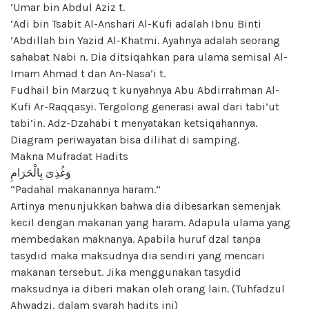
‘Umar bin Abdul Aziz t.
‘Adi bin Tsabit Al-Anshari Al-Kufi adalah Ibnu Binti
‘Abdillah bin Yazid Al-Khatmi. Ayahnya adalah seorang
sahabat Nabi n. Dia ditsiqahkan para ulama semisal Al-
Imam Ahmad t dan An-Nasa’i t.
Fudhail bin Marzuq t kunyahnya Abu Abdirrahman Al-
Kufi Ar-Raqqasyi. Tergolong generasi awal dari tabi’ut
tabi’in. Adz-Dzahabi t menyatakan ketsiqahannya.
Diagram periwayatan bisa dilihat di samping.
Makna Mufradat Hadits
وَغُذِىَ بِالْحَرَامِ
“Padahal makanannya haram.”
Artinya menunjukkan bahwa dia dibesarkan semenjak
kecil dengan makanan yang haram. Adapula ulama yang
membedakan maknanya. Apabila huruf dzal tanpa
tasydid maka maksudnya dia sendiri yang mencari
makanan tersebut. Jika menggunakan tasydid
maksudnya ia diberi makan oleh orang lain. (Tuhfadzul
Ahwadzi, dalam syarah hadits ini)