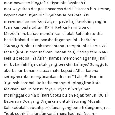
membawakan biografi Sufyan bin ‘Uyainah t,
meriwayatkan dengan sanadnya dari Al-Hasan bin ‘Imran,
keponakan Sufyan bin ‘Uyainah. Ia berkata: Aku
menemani pamanku, Sufyan, pada haji terakhir yang ia
tunaikan pada tahun 197 H. Ketika kami tiba di
Muzdalifah, beliau mendirikan shalat. Setelah itu dia
beristirahat di atas pembaringannya lalu berkata,
“Sungguh, aku telah mendatangi tempat ini selama 70
tahun (untuk menunaikan ibadah haji). Setiap tahun aku
selalu berdoa, ‘Ya Allah, hamba memohon agar haji kali
ini bukanlah haji untuk yang terakhir kalinya.’ Sungguh,
aku benar-benar merasa malu kepada Allah karena
seringnya aku mengucapkan doa ini.” Lalu, Sufyan bin
‘Uyainah kembali ke kediamannya di pinggiran kota
Makkah. Tahun berikutnya, Sufyan bin ‘Uyainah
meninggal dunia di hari Sabtu bulan Rajab tahun 198 H.
Beberapa Doa yang Diajarkan untuk Seorang Musafir
Safar adalah sebuah perjalanan yang penuh dengan ujian.
Tidak sedikit halangan yang menghadang. Dalam