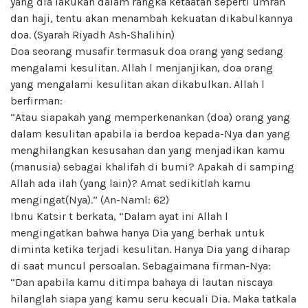
yang dia lakukan dalam rangka ketaatan seperti umrah
dan haji, tentu akan menambah kekuatan dikabulkannya
doa. (Syarah Riyadh Ash-Shalihin)
Doa seorang musafir termasuk doa orang yang sedang
mengalami kesulitan. Allah l menjanjikan, doa orang
yang mengalami kesulitan akan dikabulkan. Allah l
berfirman:
“Atau siapakah yang memperkenankan (doa) orang yang
dalam kesulitan apabila ia berdoa kepada-Nya dan yang
menghilangkan kesusahan dan yang menjadikan kamu
(manusia) sebagai khalifah di bumi? Apakah di samping
Allah ada ilah (yang lain)? Amat sedikitlah kamu
mengingat(Nya).” (An-Naml: 62)
Ibnu Katsir t berkata, “Dalam ayat ini Allah l
mengingatkan bahwa hanya Dia yang berhak untuk
diminta ketika terjadi kesulitan. Hanya Dia yang diharap
di saat muncul persoalan. Sebagaimana firman-Nya:
“Dan apabila kamu ditimpa bahaya di lautan niscaya
hilanglah siapa yang kamu seru kecuali Dia. Maka tatkala