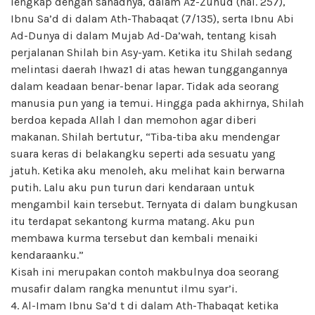
lengkap dengan sanadnya, dalam Az-Zuhud (hal. 257),
Ibnu Sa’d di dalam Ath-Thabaqat (7/135), serta Ibnu Abi
Ad-Dunya di dalam Mujab Ad-Da’wah, tentang kisah
perjalanan Shilah bin Asy-yam. Ketika itu Shilah sedang
melintasi daerah Ihwaz1 di atas hewan tunggangannya
dalam keadaan benar-benar lapar. Tidak ada seorang
manusia pun yang ia temui. Hingga pada akhirnya, Shilah
berdoa kepada Allah l dan memohon agar diberi
makanan. Shilah bertutur, “Tiba-tiba aku mendengar
suara keras di belakangku seperti ada sesuatu yang
jatuh. Ketika aku menoleh, aku melihat kain berwarna
putih. Lalu aku pun turun dari kendaraan untuk
mengambil kain tersebut. Ternyata di dalam bungkusan
itu terdapat sekantong kurma matang. Aku pun
membawa kurma tersebut dan kembali menaiki
kendaraanku.”
Kisah ini merupakan contoh makbulnya doa seorang
musafir dalam rangka menuntut ilmu syar’i.
4. Al-Imam Ibnu Sa’d t di dalam Ath-Thabaqat ketika