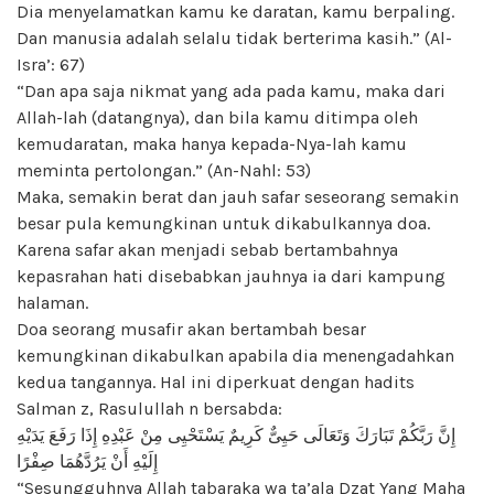
Dia menyelamatkan kamu ke daratan, kamu berpaling.
Dan manusia adalah selalu tidak berterima kasih.” (Al-
Isra’: 67)
“Dan apa saja nikmat yang ada pada kamu, maka dari
Allah-lah (datangnya), dan bila kamu ditimpa oleh
kemudaratan, maka hanya kepada-Nya-lah kamu
meminta pertolongan.” (An-Nahl: 53)
Maka, semakin berat dan jauh safar seseorang semakin
besar pula kemungkinan untuk dikabulkannya doa.
Karena safar akan menjadi sebab bertambahnya
kepasrahan hati disebabkan jauhnya ia dari kampung
halaman.
Doa seorang musafir akan bertambah besar
kemungkinan dikabulkan apabila dia menengadahkan
kedua tangannya. Hal ini diperkuat dengan hadits
Salman z, Rasulullah n bersabda:
إِنَّ رَبَّكُمْ تَبَارَكَ وَتَعَالَى حَيِىٌّ كَرِيمٌ يَسْتَحْيِى مِنْ عَبْدِهِ إِذَا رَفَعَ يَدَيْهِ
إِلَيْهِ أَنْ يَرُدَّهُمَا صِفْرًا
“Sesungguhnya Allah tabaraka wa ta’ala Dzat Yang Maha