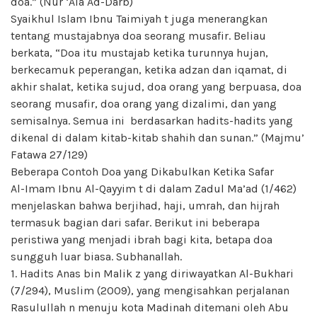
doa.” (Nur ‘Ala Ad-Darb)
Syaikhul Islam Ibnu Taimiyah t juga menerangkan
tentang mustajabnya doa seorang musafir. Beliau
berkata, “Doa itu mustajab ketika turunnya hujan,
berkecamuk peperangan, ketika adzan dan iqamat, di
akhir shalat, ketika sujud, doa orang yang berpuasa, doa
seorang musafir, doa orang yang dizalimi, dan yang
semisalnya. Semua ini berdasarkan hadits-hadits yang
dikenal di dalam kitab-kitab shahih dan sunan.” (Majmu’
Fatawa 27/129)
Beberapa Contoh Doa yang Dikabulkan Ketika Safar
Al-Imam Ibnu Al-Qayyim t di dalam Zadul Ma’ad (1/462)
menjelaskan bahwa berjihad, haji, umrah, dan hijrah
termasuk bagian dari safar. Berikut ini beberapa
peristiwa yang menjadi ibrah bagi kita, betapa doa
sungguh luar biasa. Subhanallah.
1. Hadits Anas bin Malik z yang diriwayatkan Al-Bukhari
(7/294), Muslim (2009), yang mengisahkan perjalanan
Rasulullah n menuju kota Madinah ditemani oleh Abu