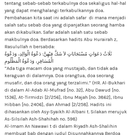
tentang sebab-sebab terkabulnya doa sekaligus hal-hal
yang dapat menghalangi terkabulkannya doa.
Pembahasan kita saat ini adalah safar di mana menjadi
salah satu sebab doa yang dipanjatkan seorang hamba
akan dikabulkan. Safar adalah salah satu sebab
makbulnya doa. Berdasarkan hadits Abu Hurairah z,
Rasulullah n bersabda:
ثَلَاثُ دَعَوَاتٍ مُسْتَجَابَاتٍ لاَ شَكَّ فِيْهِنَّ: دَعْوَةُ الْوَالِدِ، وَدَعْوَةُ
الْمُسَافِرِ، وَدَعْوَةُ الْمَظْلُومِ
“Ada tiga macam doa yang mustajab, dan tidak ada
keraguan di dalamnya. Doa orangtua, doa seorang
musafir, dan doa orang yang terzalimi.” (HR. Al-Bukhari
di dalam Al-Adab Al-Mufrad [no. 32], Abu Dawud [no.
1536], At-Tirmidzi [2/256], Ibnu Majah [no. 3862], Ibnu
Hibban [no. 2406], dan Ahmad [2/258]. Hadits ini
dihasankan oleh Asy-Syaikh Al-Albani t. Silakan merujuk
As-Silsilah Ash-Shahihah no. 598)
Al-Imam An Nawawi t di dalam Riyadh Ash-Shalihin
membuat bab dengan judul Disunnahkannya Berdoa