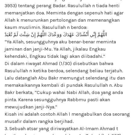
3953) tentang perang Badar. Rasulullah n tiada henti
memanjatkan doa. Meminta dengan sepenuh hati agar
Allah k menurunkan pertolongan dan memenangkan
kaum muslimin. Rasulullah n berdoa:
اللَّهُمَّ إِنِّي أَنْشُدُكَ عَهْدَكَ وَوَعْدَكَ اللَّهُمَّ إِنْ شِئْتَ لَمْ تُعْبَدْ
“Ya Allah, sesungguhnya aku benar-benar meminta
jaminan dan janji-Mu. Ya Allah, jikalau Engkau
kehendaki, Engkau tidak lagi akan diibadahi.”
Di dalam riwayat Ahmad (1/30) disebutkan bahwa
Rasulullah n ketika berdoa, selendang beliau terjatuh.
Lalu datanglah Abu Bakr memungut selendang itu dan
memakaikannya kembali di pundak Rasulullah n. Abu
Bakr berkata, “Cukup wahai Nabi Allah, doa yang anda
pinta. Karena sesungguhnya Rabbmu pasti akan
mewujudkan janji-Nya.”
Kisah ini adalah contoh Allah l mengabulkan doa seorang
musafir dalam rangka berjihad.
3. Sebuah atsar yang diriwayatkan Al-Imam Ahmad t