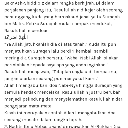
Bakr Ash-Shiddiq z dalam rangka berhijrah. Di dalam
perjalanan panjang itu, Rasulullah n dikejar oleh seorang
penunggang kuda yang bermaksud jahat yaitu Suraqah
bin Malik. Ketika Suraqah mulai nampak mendekat,
Rasulullah n berdoa:
اللَّهُمَّ اصْرَعْهُ
“Ya Allah, jatuhkanlah dia di atas tanah.” Kuda itu pun
menjatuhkan Suraqah lalu berdiri kembali sambil
meringkik. Suraqah berseru, “Wahai Nabi Allah, silakan
perintahkan kepada saya apa yang anda inginkan!”
Rasulullah menjawab, “Tetaplah engkau di tempatmu,
jangan biarkan seorang pun menyusul kami.”
Allah l mengabulkan doa Nabi-Nya hingga Suraqah yang
semula hendak mencelakai Rasulullah n justru berubah
menjadi pelindung dan menyelamatkan Rasulullah n dari
pengejaran mata-mata.
Kisah ini merupakan contoh Allah l mengabulkan doa
seorang musafir dalam rangka hijrah.
2. Hadits Ibnu Abbas c yang diriwayatkan Al-Bukhari (no.