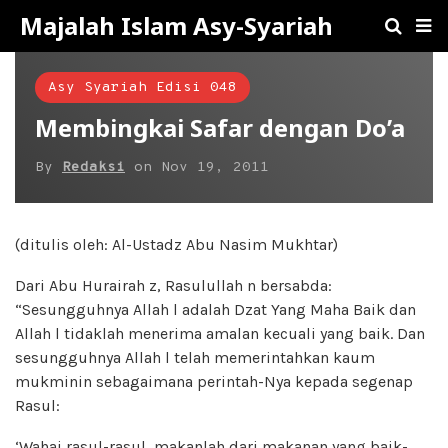
Majalah Islam Asy-Syariah
Asy Syariah Edisi 048
Membingkai Safar dengan Do’a
By
Redaksi
on
Nov 19, 2011
(ditulis oleh: Al-Ustadz Abu Nasim Mukhtar)
Dari Abu Hurairah z, Rasulullah n bersabda:
“Sesungguhnya Allah l adalah Dzat Yang Maha Baik dan
Allah l tidaklah menerima amalan kecuali yang baik. Dan
sesungguhnya Allah l telah memerintahkan kaum
mukminin sebagaimana perintah-Nya kepada segenap
Rasul:
‘Wahai rasul-rasul, makanlah dari makanan yang baik-