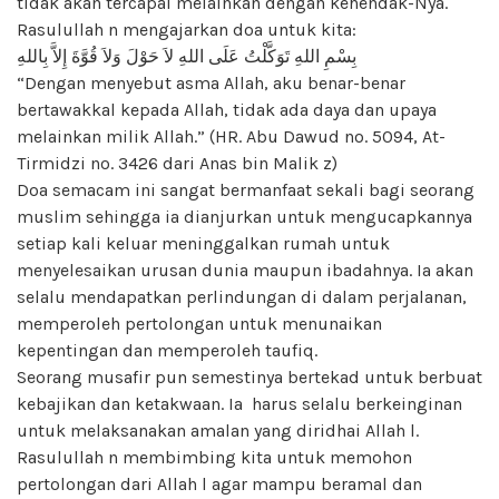
tidak akan tercapai melainkan dengan kehendak-Nya.
Rasulullah n mengajarkan doa untuk kita:
بِسْمِ اللهِ تَوَكَّلْتُ عَلَى اللهِ لاَ حَوْلَ وَلاَ قُوَّةَ إِلاَّ بِاللهِ
“Dengan menyebut asma Allah, aku benar-benar
bertawakkal kepada Allah, tidak ada daya dan upaya
melainkan milik Allah.” (HR. Abu Dawud no. 5094, At-
Tirmidzi no. 3426 dari Anas bin Malik z)
Doa semacam ini sangat bermanfaat sekali bagi seorang
muslim sehingga ia dianjurkan untuk mengucapkannya
setiap kali keluar meninggalkan rumah untuk
menyelesaikan urusan dunia maupun ibadahnya. Ia akan
selalu mendapatkan perlindungan di dalam perjalanan,
memperoleh pertolongan untuk menunaikan
kepentingan dan memperoleh taufiq.
Seorang musafir pun semestinya bertekad untuk berbuat
kebajikan dan ketakwaan. Ia harus selalu berkeinginan
untuk melaksanakan amalan yang diridhai Allah l.
Rasulullah n membimbing kita untuk memohon
pertolongan dari Allah l agar mampu beramal dan