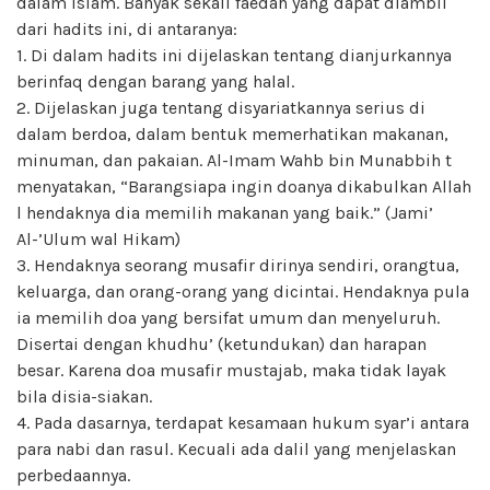
dalam Islam. Banyak sekali faedah yang dapat diambil
dari hadits ini, di antaranya:
1. Di dalam hadits ini dijelaskan tentang dianjurkannya
berinfaq dengan barang yang halal.
2. Dijelaskan juga tentang disyariatkannya serius di
dalam berdoa, dalam bentuk memerhatikan makanan,
minuman, dan pakaian. Al-Imam Wahb bin Munabbih t
menyatakan, “Barangsiapa ingin doanya dikabulkan Allah
l hendaknya dia memilih makanan yang baik.” (Jami’
Al-’Ulum wal Hikam)
3. Hendaknya seorang musafir dirinya sendiri, orangtua,
keluarga, dan orang-orang yang dicintai. Hendaknya pula
ia memilih doa yang bersifat umum dan menyeluruh.
Disertai dengan khudhu’ (ketundukan) dan harapan
besar. Karena doa musafir mustajab, maka tidak layak
bila disia-siakan.
4. Pada dasarnya, terdapat kesamaan hukum syar’i antara
para nabi dan rasul. Kecuali ada dalil yang menjelaskan
perbedaannya.