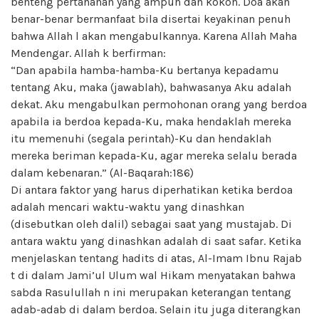
benteng pertahanan yang ampuh dan kokoh. Doa akan
benar-benar bermanfaat bila disertai keyakinan penuh
bahwa Allah l akan mengabulkannya. Karena Allah Maha
Mendengar. Allah k berfirman:
“Dan apabila hamba-hamba-Ku bertanya kepadamu
tentang Aku, maka (jawablah), bahwasanya Aku adalah
dekat. Aku mengabulkan permohonan orang yang berdoa
apabila ia berdoa kepada-Ku, maka hendaklah mereka
itu memenuhi (segala perintah)-Ku dan hendaklah
mereka beriman kepada-Ku, agar mereka selalu berada
dalam kebenaran.” (Al-Baqarah:186)
Di antara faktor yang harus diperhatikan ketika berdoa
adalah mencari waktu-waktu yang dinashkan
(disebutkan oleh dalil) sebagai saat yang mustajab. Di
antara waktu yang dinashkan adalah di saat safar. Ketika
menjelaskan tentang hadits di atas, Al-Imam Ibnu Rajab
t di dalam Jami’ul Ulum wal Hikam menyatakan bahwa
sabda Rasulullah n ini merupakan keterangan tentang
adab-adab di dalam berdoa. Selain itu juga diterangkan