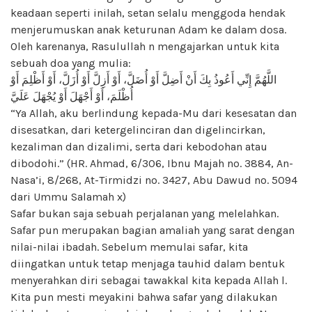
keadaan seperti inilah, setan selalu menggoda hendak
menjerumuskan anak keturunan Adam ke dalam dosa.
Oleh karenanya, Rasulullah n mengajarkan untuk kita
sebuah doa yang mulia:
اللَّهُمَّ إِنِّي أَعُوذُ بِكَ أَنْ أَضِلَّ أَوْ أُضَلَّ، أَوْ أَزِلَّ أَوْ أُزَلَّ، أَوْ أَظْلِمَ أَوْ
أُظْلَمَ، أَوْ أَجْهَلَ أَوْ يُجْهَلَ عَلَيَّ
“Ya Allah, aku berlindung kepada-Mu dari kesesatan dan
disesatkan, dari ketergelinciran dan digelincirkan,
kezaliman dan dizalimi, serta dari kebodohan atau
dibodohi.” (HR. Ahmad, 6/306, Ibnu Majah no. 3884, An-
Nasa’i, 8/268, At-Tirmidzi no. 3427, Abu Dawud no. 5094
dari Ummu Salamah x)
Safar bukan saja sebuah perjalanan yang melelahkan.
Safar pun merupakan bagian amaliah yang sarat dengan
nilai-nilai ibadah. Sebelum memulai safar, kita
diingatkan untuk tetap menjaga tauhid dalam bentuk
menyerahkan diri sebagai tawakkal kita kepada Allah l.
Kita pun mesti meyakini bahwa safar yang dilakukan