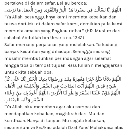
bertakwa di dalam safar. Beliau berdoa:
اللَّهُمَّ إِنَّا نَسْأَلُكَ فِي سَفَرِنَا هَذَا الْبِرَّ وَالتَّقْوَى وَمِنَ الْعَمَلِ مَا تَرْضَى
“Ya Allah, sesungguhnya kami meminta kebaikan dan
takwa dari-Mu di dalam safar kami, demikian pula kami
meminta amalan yang Engkau ridhai.” (HR. Muslim dari
sahabat Abdullah bin Umar c no. 1342)
Safar memang perjalanan yang melelahkan. Terkadang
banyak kesulitan yang dihadapi. Sehingga seorang
musafir membutuhkan perlindungan agar selamat
hingga tiba di tempat tujuan. Rasulullah n mengajarkan
untuk kita sebuah doa:
اللَّهُمَّ بَلاَغًا يَبْلُغُ خَيْرًا مَغْفِرَةً مِنْكَ وَرِضْوَانًا بِيَدِكَ الْخَيْرُ إِنَّكَ عَلَى كُلِّ
شَيْءٍ قَدِيرٌ، اللَّهُمَّ أَنْتَ الصَّاحِبُ فِي السَّفَرِ وَالْخَلِيفَةُ فِي الْأَهْلِ،
اللَّهُمَّ هَوِّنْ عَلَيْنَا السَّفَرَ وَاطْوِ لَنَا الْأَرْضَ، اللَّهُمَّ أَعُوذُ بِكَ مِنْ وَعْثَاءِ
السَّفَرِ وَكَآبَةِ الْمَنْقَلِبِ
“Ya Allah, aku memohon agar aku sampai dan
mendapatkan kebaikan, maghfirah dari-Mu dan
keridhaan. Hanya di tangan-Mu segala kebaikan,
sesungguhnya Engkau adalah Dzat Yang Mahakuasa atas