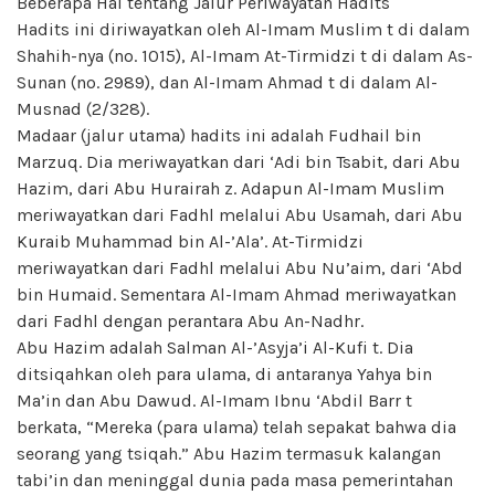
Beberapa Hal tentang Jalur Periwayatan Hadits
Hadits ini diriwayatkan oleh Al-Imam Muslim t di dalam
Shahih-nya (no. 1015), Al-Imam At-Tirmidzi t di dalam As-
Sunan (no. 2989), dan Al-Imam Ahmad t di dalam Al-
Musnad (2/328).
Madaar (jalur utama) hadits ini adalah Fudhail bin
Marzuq. Dia meriwayatkan dari ‘Adi bin Tsabit, dari Abu
Hazim, dari Abu Hurairah z. Adapun Al-Imam Muslim
meriwayatkan dari Fadhl melalui Abu Usamah, dari Abu
Kuraib Muhammad bin Al-’Ala’. At-Tirmidzi
meriwayatkan dari Fadhl melalui Abu Nu’aim, dari ‘Abd
bin Humaid. Sementara Al-Imam Ahmad meriwayatkan
dari Fadhl dengan perantara Abu An-Nadhr.
Abu Hazim adalah Salman Al-’Asyja’i Al-Kufi t. Dia
ditsiqahkan oleh para ulama, di antaranya Yahya bin
Ma’in dan Abu Dawud. Al-Imam Ibnu ‘Abdil Barr t
berkata, “Mereka (para ulama) telah sepakat bahwa dia
seorang yang tsiqah.” Abu Hazim termasuk kalangan
tabi’in dan meninggal dunia pada masa pemerintahan