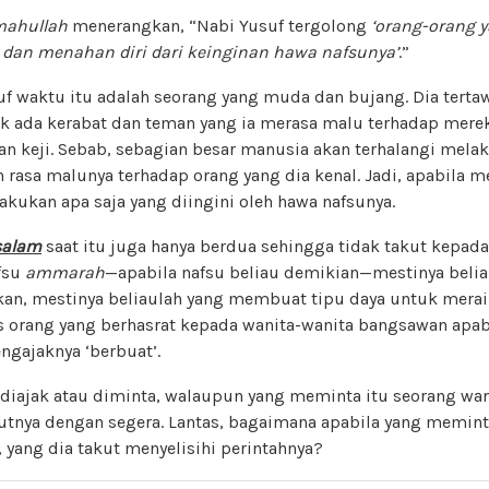
mahullah
menerangkan, “Nabi Yusuf tergolong
‘orang-orang 
dan menahan diri dari keinginan hawa nafsunya’
.”
f waktu itu adalah seorang yang muda dan bujang. Dia tertaw
ak ada kerabat dan teman yang ia merasa malu terhadap mere
n keji. Sebab, sebagian besar manusia akan terhalangi mela
h rasa malunya terhadap orang yang dia kenal. Jadi, apabila m
kukan apa saja yang diingini oleh hawa nafsunya.
salam
saat itu juga hanya berdua sehingga tidak takut kepada
fsu
ammarah
—apabila nafsu beliau demikian—mestinya beli
Bahkan, mestinya beliaulah yang membuat tipu daya untuk mer
s orang yang berhasrat kepada wanita-wanita bangsawan apa
ngajaknya ‘berbuat’.
 diajak atau diminta, walaupun yang meminta itu seorang wa
tnya dengan segera. Lantas, bagaimana apabila yang memint
yang dia takut menyelisihi perintahnya?