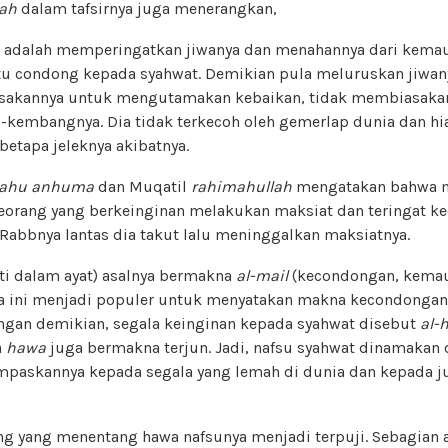
lah
dalam tafsirnya juga menerangkan,
atas) adalah memperingatkan jiwanya dan menahannya dari ke
u condong kepada syahwat. Demikian pula meluruskan jiwan
sakannya untuk mengutamakan kebaikan, tidak membiasakan
kembangnya. Dia tidak terkecoh oleh gemerlap dunia dan hi
etapa jeleknya akibatnya.
llahu anhuma
dan Muqatil
rahimahullah
mengatakan bahwa m
seorang yang berkeinginan melakukan maksiat dan teringat k
Rabbnya lantas dia takut lalu meninggalkan maksiatnya.
ti dalam ayat) asalnya bermakna
al-mail
(kecondongan, kemau
ta ini menjadi populer untuk menyatakan makna kecondongan
ngan demikian, segala keinginan kepada syahwat disebut
al-
a
hawa
juga bermakna terjun. Jadi, nafsu syahwat dinamakan 
mpaskannya kepada segala yang lemah di dunia dan kepada j
ang yang menentang hawa nafsunya menjadi terpuji. Sebagian 