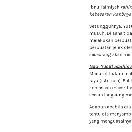
Ibnu Taimiyah
rahi
kebesaran Rabbnya 
Sesungguhnya, Yusu
musuh. Di sana tid
melakukan perbuata
perbuatan jelek ole
seseorang akan mela
Nabi Yusuf
alaihis 
Menurut hukum na
rayu (istri raja). 
kebiasaan mayorita
secara langsung me
Adapun apabila dia
tentu dia menyambu
yang menguasainya, 