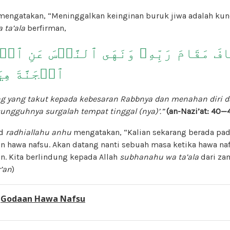
engatakan, “Meninggalkan keinginan buruk jiwa adalah kunc
 ta’ala
berfirman,
ٱلۡجَنَّةَ هِ
g yang takut kepada kebesaran Rabbnya dan menahan diri d
ungguhnya surgalah tempat tinggal (nya)’.”
(an-Nazi’at: 40—4
ud
radhiallahu anhu
mengatakan, “Kalian sekarang berada pa
 hawa nafsu. Akan datang nanti sebuah masa ketika hawa naf
. Kita berlindung kepada Allah
subhanahu wa ta’ala
dari zam
r’an
)
:
Godaan Hawa Nafsu