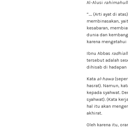
Al-Alusi
rahimahul
“…. (Arti ayat di 
membinasakan, yait
kesabaran, membia
dunia dan kembang-
karena mengetahui b
Ibnu Abbas
radhia
tersebut adalah se
dihisab di hadapan 
Kata
al-hawa
(seper
hasrat). Namun, ka
kepada syahwat. De
syahwat). (Kata kerj
hal itu akan menge
akhirat.
Oleh karena itu, or