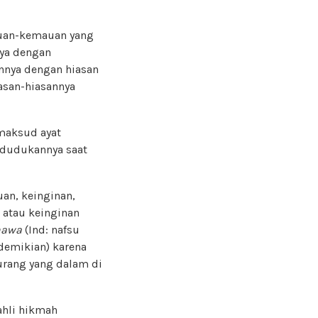
mauan-kemauan yang
ya dengan
nya dengan hiasan
asan-hiasannya
aksud ayat
edudukannya saat
an, keinginan,
 atau keinginan
hawa
(Ind: nafsu
demikian) karena
urang yang dalam di
ahli hikmah