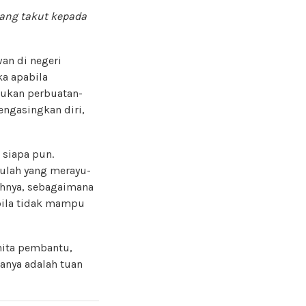
yang takut kepada
an di negeri
ka apabila
kukan perbuatan-
engasingkan diri,
 siapa pun.
aulah yang merayu-
aihnya, sebagaimana
bila tidak mampu
nita pembantu,
anya adalah tuan