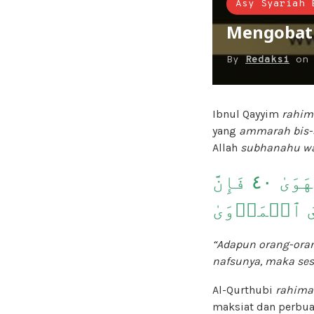
Asy Syariah 
Mengobati
By
Redaksi
o
Ibnul Qayyim
rahim
yang
ammarah bis-
Allah
subhanahu wa
وَأَمَّا مَنۡ خَافَ مَقَامَ رَبِّهِۦ وَنَهَى ٱلنَّفۡسَ عَنِ ٱلۡهَوَىٰ ٤٠ فَإِنَّ
يَ ٱلۡمَأۡوَىٰ
“Adapun orang-oran
nafsunya, maka ses
Al-Qurthubi
rahima
maksiat dan perbua