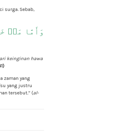
i surga. Sebab,
ari keinginan hawa
1)
da zaman yang
su yang justru
an tersebut.” (
al-