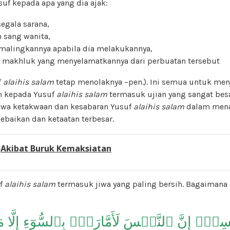
uf kepada apa yang dia ajak:
egala sarana,
n sang wanita,
malingkannya apabila dia melakukannya,
a makhluk yang menyelamatkannya dari perbuatan tersebut
f
alaihis salam
tetap menolaknya –pen.). Ini semua untuk me
an kepada Yusuf
alaihis salam
termasuk ujian yang sangat besa
hwa ketakwaan dan kesabaran Yusuf
alaihis salam
dalam menah
ebaikan dan ketaatan terbesar.
:
Akibat Buruk Kemaksiatan
uf
alaihis salam
termasuk jiwa yang paling bersih. Bagaimana
فۡسِيٓۚ إِنَّ ٱلنَّفۡسَ لَأَمَّارَةُۢ بِٱلسُّوٓءِ إِلَّا م