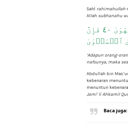
Sahl
rahimahullah
m
Allah
subhanahu wa
وَأَمَّا مَنۡ خَافَ مَقَامَ رَبِّهِۦ وَنَهَى ٱلنَّفۡسَ عَنِ ٱلۡهَوَىٰ ٤٠ فَإِنَّ
يَ ٱلۡمَأۡوَىٰ
‘Adapun orang-oran
nafsunya, maka ses
Abdullah bin Mas’
kebenaran menuntun
menuntun kebenaran
Jami’ li Ahkamil Qu
Baca juga