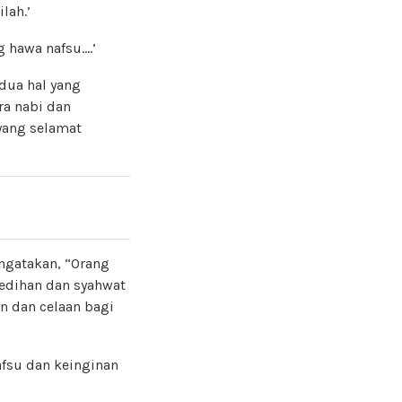
lah.’
 hawa nafsu….’
dua hal yang
ra nabi dan
yang selamat
gatakan, “Orang
edihan dan syahwat
n dan celaan bagi
afsu dan keinginan