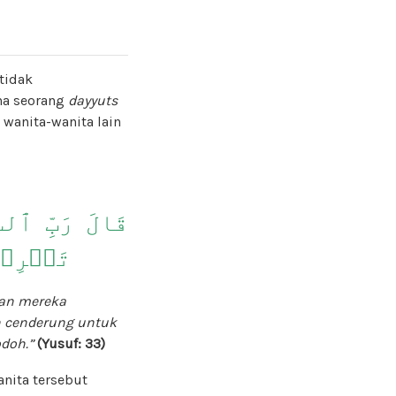
tidak
na seorang
dayyuts
 wanita-wanita lain
قَالَ رَبِّ ٱلسّ
تَصۡرِفۡ 
kan mereka
n cenderung untuk
doh.”
(Yusuf: 33)
nita tersebut