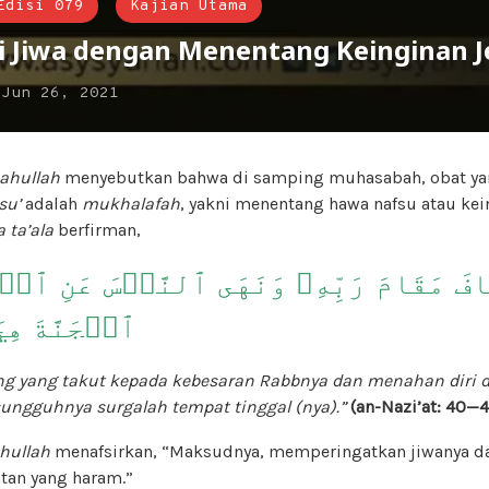
Edisi 079
Kajian Utama
 Jiwa dengan Menentang Keinginan J
n
Jun 26, 2021
ahullah
menyebutkan bahwa di samping muhasabah, obat yang
su’
adalah
mukhalafah
, yakni menentang hawa nafsu atau kei
 ta’ala
berfirman,
ٱلۡجَنَّةَ هِ
g yang takut kepada kebesaran Rabbnya dan menahan diri d
ungguhnya surgalah tempat tinggal (nya).”
(an-Nazi’at: 40—4
hullah
menafsirkan, “Maksudnya, memperingatkan jiwanya da
tan yang haram.”