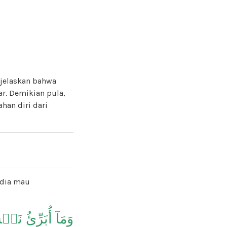
njelaskan bahwa
r. Demikian pula,
an diri dari
 dia mau
وَمَآ أُبَرِّئُ نَ