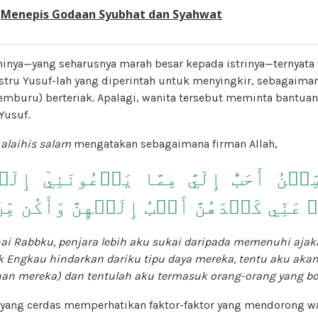
:
Menepis Godaan Syubhat dan Syahwat
inya—yang seharusnya marah besar kepada istrinya—ternyata 
ru Yusuf-lah yang diperintah untuk menyingkir, sebagaima
emburu) berteriak. Apalagi, wanita tersebut meminta bantuan
Yusuf.
f
alaihis salam
mengatakan sebagaimana firman Allah,
ِجۡنُ أَحَبُّ إِلَيَّ مِمَّا يَدۡعُونَنِيٓ إِل
عَنِّي كَيۡدَهُنَّ أَصۡبُ إِلَيۡهِنَّ وَأَكُن مِّن
hai Rabbku, penjara lebih aku sukai daripada memenuhi aja
ak Engkau hindarkan dariku tipu daya mereka, tentu aku aka
an mereka) dan tentulah aku termasuk orang-orang yang bo
yang cerdas memperhatikan faktor-faktor yang mendorong wa