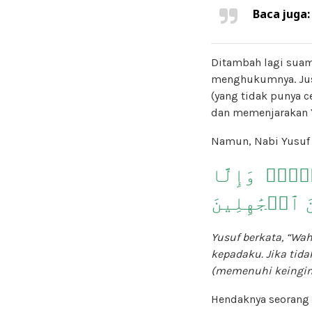
Baca juga
Ditambah lagi suam
menghukumnya. Just
(yang tidak punya c
dan memenjarakan 
Namun, Nabi Yusu
َيۡهِۖ وَإِلَّا
َ ٱلۡجَٰهِلِينَ
Yusuf berkata, “Wa
kepadaku. Jika tid
(memenuhi keingin
Hendaknya seorang 