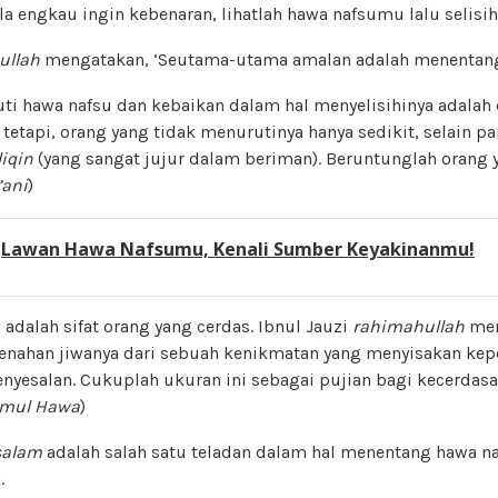
a engkau ingin kebenaran, lihatlah hawa nafsumu lalu selisihi
ullah
mengatakan, ‘Seutama-utama amalan adalah menentang
i hawa nafsu dan kebaikan dalam hal menyelisihinya adalah 
tetapi, orang yang tidak menurutinya hanya sedikit, selain pa
iqin
(yang sangat jujur dalam beriman). Beruntunglah orang 
’ani
)
:
Lawan Hawa Nafsumu, Kenali Sumber Keyakinanmu!
adalah sifat orang yang cerdas. Ibnul Jauzi
rahimahullah
men
enahan jiwanya dari sebuah kenikmatan yang menyisakan kep
nyesalan. Cukuplah ukuran ini sebagai pujian bagi kecerdasa
mul Hawa
)
salam
adalah salah satu teladan dalam hal menentang hawa n
.