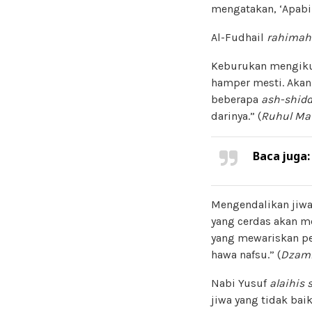
mengatakan, ‘Apabil
Al-Fudhail
rahimah
Keburukan mengikut
hamper mesti. Akan 
beberapa
ash-shidd
darinya.” (
Ruhul Ma
Baca juga
Mengendalikan jiwa 
yang cerdas akan m
yang mewariskan pe
hawa nafsu.” (
Dzam
Nabi Yusuf
alaihis 
jiwa yang tidak baik