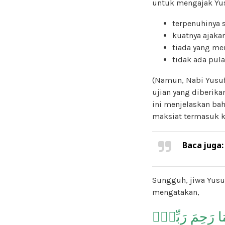
untuk mengajak Yus
terpenuhinya s
kuatnya ajaka
tiada yang me
tidak ada pul
(Namun, Nabi Yusu
ujian yang diberik
ini menjelaskan ba
maksiat termasuk k
Baca juga
Sungguh, jiwa Yus
mengatakan,
َا رَحِمَ رَبِّيٓۚ