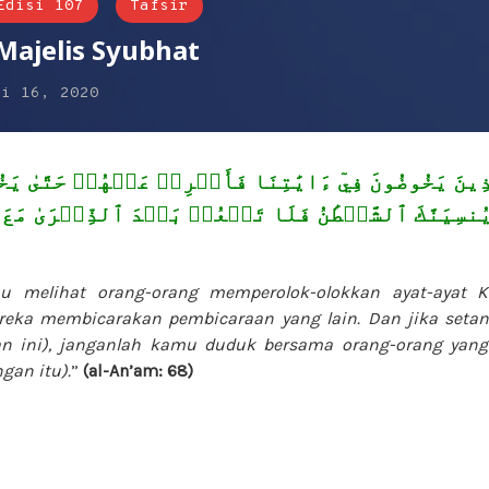
Edisi 107
Tafsir
Majelis Syubhat
ei 16, 2020
ذِينَ يَخُوضُونَ فِيٓ ءَايَٰتِنَا فَأَعۡرِضۡ عَنۡهُمۡ حَتَّىٰ يَخ
ُنسِيَنَّكَ ٱلشَّيۡطَٰنُ فَلَا تَقۡعُدۡ بَعۡدَ ٱلذِّكۡرَىٰ مَ
u melihat orang-orang memperolok-olokkan ayat-ayat
K
eka membicarakan pembicaraan yang lain. Dan jika set
an ini), janganlah kamu duduk bersama orang-orang yang
gan itu).
”
(al-An’am: 68)