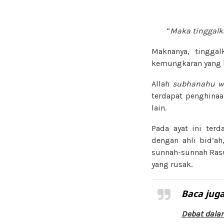
“
Maka tinggalk
Maknanya, tingga
kemungkaran yang b
Allah
subhanahu wa
terdapat penghina
lain.
Pada ayat ini ter
dengan ahli bid’a
sunnah-sunnah Rasu
yang rusak.
Baca juga
Debat dala