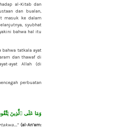
hadap al-Kitab dan
ustaan dan bualan,
hat masuk ke dalam
elanjutnya, syubhat
akini bahwa hal itu
a
bahwa tatkala ayat
Haram dan thawaf di
at-ayat Allah (di
mencegah perbuatan
وَمَا عَلَى ٱلَّذِينَ يَت
rtakwa
….”
(al-An’am: