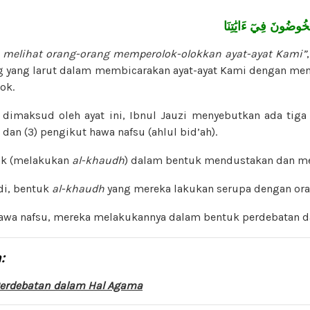
خُوضُونَ فِيٓ ءَايَٰتِنَا
 melihat orang-orang memperolok-olokkan ayat-ayat Kami”
g yang larut dalam membicarakan ayat-ayat Kami dengan me
ok.
 dimaksud oleh ayat ini, Ibnul Jauzi menyebutkan ada tiga 
 dan (3) pengikut hawa nafsu (ahlul bid’ah).
ik (melakukan
al-khaudh
) dalam bentuk mendustakan dan m
i, bentuk
al-khaudh
yang mereka lakukan serupa dengan ora
awa nafsu, mereka melakukannya dalam bentuk perdebatan 
:
erdebatan dalam Hal Agama