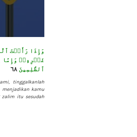
وَإِذَا رَأَيۡتَ ٱلَّ
غَيۡرِهِۦۚ وَإِمَّا ي
٦٨
ٱلظَّٰلِمِينَ
ami, tinggalkanlah
an menjadikan kamu
 zalim itu sesudah