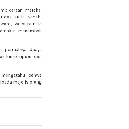
mbicaraan mereka,
idak sulit. Sebab,
 awam, walaupun ia
n semakin menambah
s perihalnya. Upaya
atas kemampuan dan
an mengetahui bahwa
ripada majelis orang