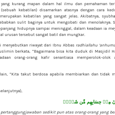
g yang kurang mapan dalam hal ilmu dan pemahaman ter
, (sebuah kebatilan) disamarkan atasnya dengan cara ked
 merupakan kebatilan yang sangat jelas. Akibatnya, syub
ebabkan sulit baginya untuk mengobati dan menolaknya. S
epanjang hidupnya sampai meninggal, dalam keadaan ia mey
al urusan tersebut sangat batil dan mungkar.
i menyebutkan riwayat dari Ibnu Abbas
radhiallahu ‘anhum
slimin berkata, “Bagaimana bisa kita duduk di Masjidil 
adaan orang-orang kafir senantiasa memperolok-olok ay
 lain, “Kita takut berdosa apabila membiarkan dan tidak 
selanjutnya),
َّقُونَ مِنۡ حِسَابِهِم مِّن شَيۡءٖ
 pertanggungjawaban sedikit pun atas orang-orang yang be