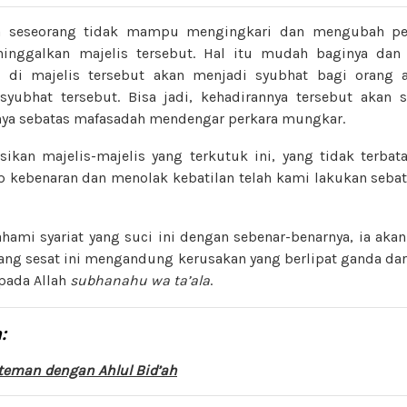
ika seseorang tidak mampu mengingkari dan mengubah pe
inggalkan majelis tersebut. Hal itu mudah baginya dan t
g di majelis tersebut akan menjadi syubhat bagi orang
i syubhat tersebut. Bisa jadi, kehadirannya tersebut aka
nya sebatas mafasadah mendengar perkara mungkar.
ikan majelis-majelis yang terkutuk ini, yang tidak terbata
p kebenaran dan menolak kebatilan telah kami lakukan seb
ami syariat yang suci ini dengan sebenar-benarnya, ia ak
yang sesat ini mengandung kerusakan yang berlipat ganda da
pada Allah
subhanahu wa ta’ala
.
:
teman dengan Ahlul Bid’ah