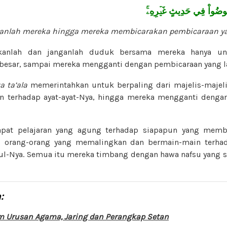
َخُوضُواْ فِي حَدِيثٍ غَيۡرِهِۦۚ
anlah mereka hingga mereka membicarakan pembicaraan yan
lkanlah dan janganlah duduk bersama mereka hanya u
esar, sampai mereka mengganti dengan pembicaraan yang la
 ta’ala
memerintahkan untuk berpaling dari majelis-majel
an terhadap ayat-ayat-Nya, hingga mereka mengganti denga
dapat pelajaran yang agung terhadap siapapun yang memb
h, orang-orang yang memalingkan dan bermain-main terhad
l-Nya. Semua itu mereka timbang dengan hawa nafsu yang s
:
m Urusan Agama, Jaring dan Perangkap Setan