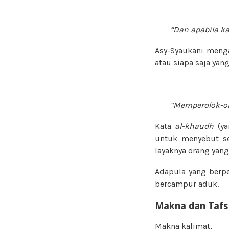
“Dan apabila k
Asy-Syaukani menga
atau siapa saja yan
“Memperolok-o
Kata
al-khaudh
(y
untuk menyebut se
layaknya orang yan
Adapula yang berp
bercampur aduk.
Makna dan Tafs
Makna kalimat,