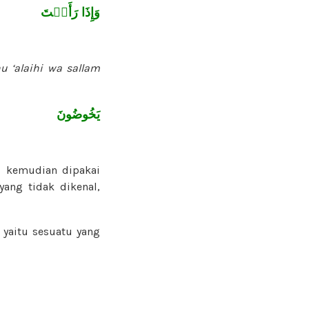
وَإِذَا رَأَيۡتَ
hu ‘alaihi wa sallam
يَخُوضُونَ
, kemudian dipakai
ang tidak dikenal,
 yaitu sesuatu yang