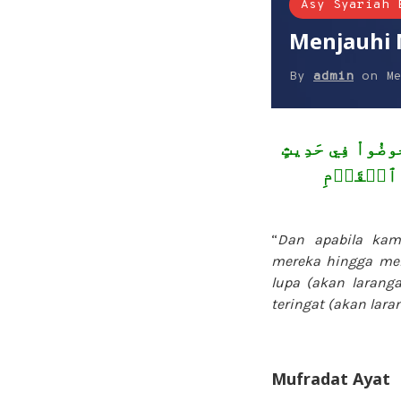
Asy Syariah 
Menjauhi 
By
admin
on
M
ُوضُواْ فِي حَدِيثٍ
عَ ٱلۡقَوۡمِ
“
Dan apabila kam
mereka hingga mer
lupa (akan larang
teringat (akan laran
Mufradat Ayat