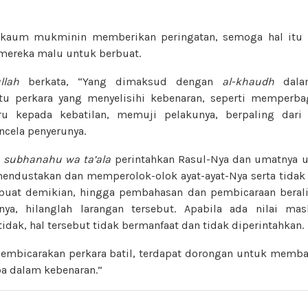
 kaum mukminin memberikan peringatan, semoga hal itu
mereka malu untuk berbuat.
llah
berkata, “Yang dimaksud dengan
al-khaudh
dala
u perkara yang menyelisihi kebenaran, seperti memperb
ru kepada kebatilan, memuji pelakunya, berpaling dari
cela penyerunya.
h
subhanahu wa ta’ala
perintahkan Rasul-Nya dan umatnya u
endustakan dan memperolok-olok ayat-ayat-Nya serta tidak
buat demikian, hingga pembahasan dan pembicaraan beralih
nya, hilanglah larangan tersebut. Apabila ada nilai masl
tidak, hal tersebut tidak bermanfaat dan tidak diperintahkan.
membicarakan perkara batil, terdapat dorongan untuk memb
a dalam kebenaran.”