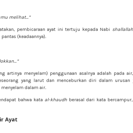
amu melihat…”
takan, pembicaraan ayat ini tertuju kepada Nabi
shallalla
g pantas (keadaannya).
lokkan…”
ang artinya menyelam) penggunaan asalnya adalah pada air
seorang yang larut dan menceburkan diri dalam urusan y
g menyelam dalam air.
endapat bahwa kata
al-khaudh
berasal dari kata bercampur,
ir Ayat