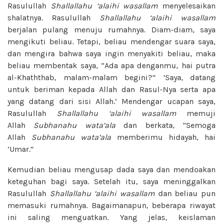
Rasulullah
Shallallahu ‘alaihi wasallam
menyelesaikan
shalatnya. Rasulullah
Shallallahu ‘alaihi wasallam
berjalan pulang menuju rumahnya. Diam-diam, saya
mengikuti beliau. Tetapi, beliau mendengar suara saya,
dan mengira bahwa saya ingin menyakiti beliau, maka
beliau membentak saya, “Ada apa denganmu, hai putra
al-Khaththab, malam-malam begini?” ‘Saya, datang
untuk beriman kepada Allah dan Rasul-Nya serta apa
yang datang dari sisi Allah.’ Mendengar ucapan saya,
Rasulullah
Shallallahu ‘alaihi wasallam
memuji
Allah
Subhanahu wata’ala
dan berkata, “Semoga
Allah
Subhanahu wata’ala
memberimu hidayah, hai
‘Umar.”
Kemudian beliau mengusap dada saya dan mendoakan
keteguhan bagi saya. Setelah itu, saya meninggalkan
Rasulullah
Shallallahu ‘alaihi wasallam
dan beliau pun
memasuki rumahnya. Bagaimanapun, beberapa riwayat
ini saling menguatkan. Yang jelas, keislaman