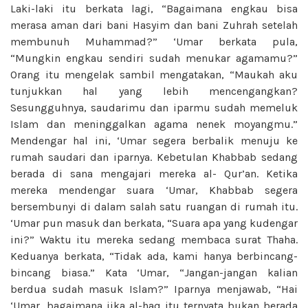
Laki-laki itu berkata lagi, “Bagaimana engkau bisa
merasa aman dari bani Hasyim dan bani Zuhrah setelah
membunuh Muhammad?” ‘Umar berkata pula,
“Mungkin engkau sendiri sudah menukar agamamu?”
Orang itu mengelak sambil mengatakan, “Maukah aku
tunjukkan hal yang lebih mencengangkan?
Sesungguhnya, saudarimu dan iparmu sudah memeluk
Islam dan meninggalkan agama nenek moyangmu.”
Mendengar hal ini, ‘Umar segera berbalik menuju ke
rumah saudari dan iparnya. Kebetulan Khabbab sedang
berada di sana mengajari mereka al- Qur’an. Ketika
mereka mendengar suara ‘Umar, Khabbab segera
bersembunyi di dalam salah satu ruangan di rumah itu.
‘Umar pun masuk dan berkata, “Suara apa yang kudengar
ini?” Waktu itu mereka sedang membaca surat Thaha.
Keduanya berkata, “Tidak ada, kami hanya berbincang-
bincang biasa.” Kata ‘Umar, “Jangan-jangan kalian
berdua sudah masuk Islam?” Iparnya menjawab, “Hai
‘Umar, bagaimana jika al-haq itu ternyata bukan berada