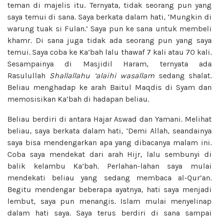
teman di majelis itu. Ternyata, tidak seorang pun yang
saya temui di sana. Saya berkata dalam hati, ‘Mungkin di
warung tuak si Fulan.’ Saya pun ke sana untuk membeli
khamr. Di sana juga tidak ada seorang pun yang saya
temui. Saya coba ke Ka’bah lalu thawaf 7 kali atau 70 kali.
Sesampainya di Masjidil Haram, ternyata ada
Rasulullah
Shallallahu ‘alaihi wasallam
sedang shalat.
Beliau menghadap ke arah Baitul Maqdis di Syam dan
memosisikan Ka’bah di hadapan beliau.
Beliau berdiri di antara Hajar Aswad dan Yamani. Melihat
beliau, saya berkata dalam hati, ‘Demi Allah, seandainya
saya bisa mendengarkan apa yang dibacanya malam ini.
Coba saya mendekat dari arah Hijr, lalu sembunyi di
balik kelambu Ka’bah. Perlahan-lahan saya mulai
mendekati beliau yang sedang membaca al-Qur’an.
Begitu mendengar beberapa ayatnya, hati saya menjadi
lembut, saya pun menangis. Islam mulai menyelinap
dalam hati saya. Saya terus berdiri di sana sampai