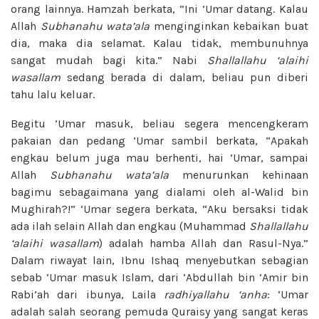
orang lainnya. Hamzah berkata, “Ini ‘Umar datang. Kalau
Allah
Subhanahu wata’ala
menginginkan kebaikan buat
dia, maka dia selamat. Kalau tidak, membunuhnya
sangat mudah bagi kita.” Nabi
Shallallahu ‘alaihi
wasallam
sedang berada di dalam, beliau pun diberi
tahu lalu keluar.
Begitu ‘Umar masuk, beliau segera mencengkeram
pakaian dan pedang ‘Umar sambil berkata, “Apakah
engkau belum juga mau berhenti, hai ‘Umar, sampai
Allah
Subhanahu wata’ala
menurunkan kehinaan
bagimu sebagaimana yang dialami oleh al-Walid bin
Mughirah?!” ‘Umar segera berkata, “Aku bersaksi tidak
ada ilah selain Allah dan engkau (Muhammad
Shallallahu
‘alaihi wasallam
) adalah hamba Allah dan Rasul-Nya.”
Dalam riwayat lain, Ibnu Ishaq menyebutkan sebagian
sebab ‘Umar masuk Islam, dari ‘Abdullah bin ‘Amir bin
Rabi’ah dari ibunya, Laila
radhiyallahu ‘anha
: ‘Umar
adalah salah seorang pemuda Quraisy yang sangat keras