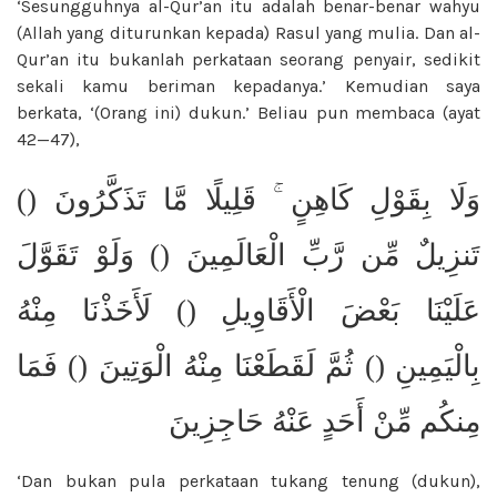
‘Sesungguhnya al-Qur’an itu adalah benar-benar wahyu
(Allah yang diturunkan kepada) Rasul yang mulia. Dan al-
Qur’an itu bukanlah perkataan seorang penyair, sedikit
sekali kamu beriman kepadanya.’ Kemudian saya
berkata, ‘(Orang ini) dukun.’ Beliau pun membaca (ayat
42—47),
وَلَا بِقَوْلِ كَاهِنٍ ۚ قَلِيلًا مَّا تَذَكَّرُونَ ()
تَنزِيلٌ مِّن رَّبِّ الْعَالَمِينَ () وَلَوْ تَقَوَّلَ
عَلَيْنَا بَعْضَ الْأَقَاوِيلِ () لَأَخَذْنَا مِنْهُ
بِالْيَمِينِ () ثُمَّ لَقَطَعْنَا مِنْهُ الْوَتِينَ () فَمَا
مِنكُم مِّنْ أَحَدٍ عَنْهُ حَاجِزِينَ
‘Dan bukan pula perkataan tukang tenung (dukun),