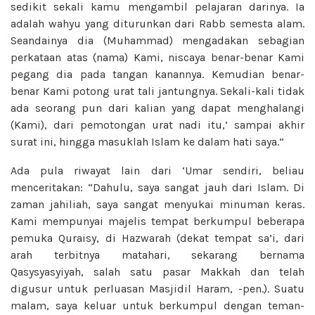
sedikit sekali kamu mengambil pelajaran darinya. Ia
adalah wahyu yang diturunkan dari Rabb semesta alam.
Seandainya dia (Muhammad) mengadakan sebagian
perkataan atas (nama) Kami, niscaya benar-benar Kami
pegang dia pada tangan kanannya. Kemudian benar-
benar Kami potong urat tali jantungnya. Sekali-kali tidak
ada seorang pun dari kalian yang dapat menghalangi
(Kami), dari pemotongan urat nadi itu,’ sampai akhir
surat ini, hingga masuklah Islam ke dalam hati saya.”
Ada pula riwayat lain dari ‘Umar sendiri, beliau
menceritakan: “Dahulu, saya sangat jauh dari Islam. Di
zaman jahiliah, saya sangat menyukai minuman keras.
Kami mempunyai majelis tempat berkumpul beberapa
pemuka Quraisy, di Hazwarah (dekat tempat sa’i, dari
arah terbitnya matahari, sekarang bernama
Qasysyasyiyah, salah satu pasar Makkah dan telah
digusur untuk perluasan Masjidil Haram, -pen.). Suatu
malam, saya keluar untuk berkumpul dengan teman-