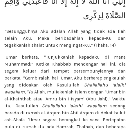
إِنَّنِي أَنَا اللَّهُ لَا إِلَٰهَ إِلَّا أَنَا فَاعْبُدْنِي وَأَقِمِ
الصَّلَاةَ لِذِكْرِي
“Sesungguhnya Aku adalah Allah yang tidak ada Ilah
selain Aku. Maka beribadahlah kepada-Ku dan
tegakkanlah shalat untuk mengingat-Ku.” (Thaha: 14)
‘Umar berkata, “Tunjukkanlah kepadaku di mana
Muhammad!” Ketika Khabbab mendengar hal ini, dia
segera keluar dari tempat persembunyiannya dan
berkata, “Gembiralah, hai ‘Umar. Aku berharap engkaulah
yang didoakan oleh Rasulullah
Shallallahu ‘alaihi
wasallam
, ‘Ya Allah, muliakanlah Islam dengan ‘Umar bin
al-Khaththab atau ‘Amru bin Hisyam’ (Abu Jahl).” Waktu
itu, Rasulullah
Shallallahu ‘alaihi wasallam
sedang
berada di rumah al-Arqam bin Abil Arqam di dekat bukit
ash-Shafa. ‘Umar segera berangkat ke sana. Bertepatan
pula di rumah itu ada Hamzah, Thalhah, dan beberapa