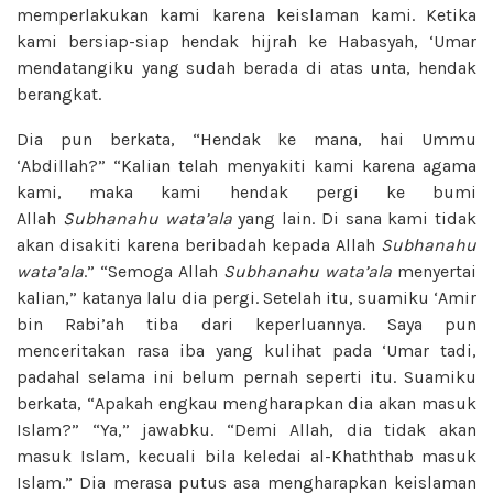
memperlakukan kami karena keislaman kami. Ketika
kami bersiap-siap hendak hijrah ke Habasyah, ‘Umar
mendatangiku yang sudah berada di atas unta, hendak
berangkat.
Dia pun berkata, “Hendak ke mana, hai Ummu
‘Abdillah?” “Kalian telah menyakiti kami karena agama
kami, maka kami hendak pergi ke bumi
Allah
Subhanahu wata’ala
yang lain. Di sana kami tidak
akan disakiti karena beribadah kepada Allah
Subhanahu
wata’ala
.” “Semoga Allah
Subhanahu wata’ala
menyertai
kalian,” katanya lalu dia pergi. Setelah itu, suamiku ‘Amir
bin Rabi’ah tiba dari keperluannya. Saya pun
menceritakan rasa iba yang kulihat pada ‘Umar tadi,
padahal selama ini belum pernah seperti itu. Suamiku
berkata, “Apakah engkau mengharapkan dia akan masuk
Islam?” “Ya,” jawabku. “Demi Allah, dia tidak akan
masuk Islam, kecuali bila keledai al-Khaththab masuk
Islam.” Dia merasa putus asa mengharapkan keislaman