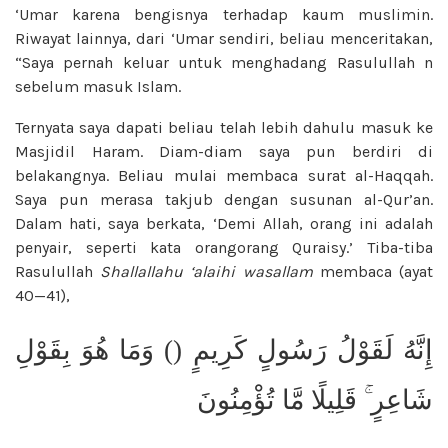
‘Umar karena bengisnya terhadap kaum muslimin.
Riwayat lainnya, dari ‘Umar sendiri, beliau menceritakan,
“Saya pernah keluar untuk menghadang Rasulullah n
sebelum masuk Islam.
Ternyata saya dapati beliau telah lebih dahulu masuk ke
Masjidil Haram. Diam-diam saya pun berdiri di
belakangnya. Beliau mulai membaca surat al-Haqqah.
Saya pun merasa takjub dengan susunan al-Qur’an.
Dalam hati, saya berkata, ‘Demi Allah, orang ini adalah
penyair, seperti kata orangorang Quraisy.’ Tiba-tiba
Rasulullah
Shallallahu ‘alaihi wasallam
membaca (ayat
40—41),
إِنَّهُ لَقَوْلُ رَسُولٍ كَرِيمٍ () وَمَا هُوَ بِقَوْلِ
شَاعِرٍ ۚ قَلِيلًا مَّا تُؤْمِنُونَ