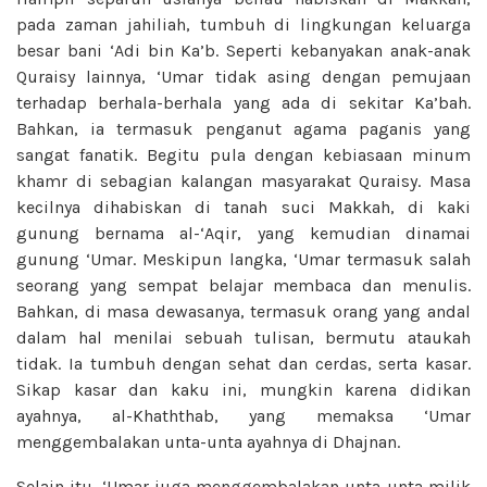
pada zaman jahiliah, tumbuh di lingkungan keluarga
besar bani ‘Adi bin Ka’b. Seperti kebanyakan anak-anak
Quraisy lainnya, ‘Umar tidak asing dengan pemujaan
terhadap berhala-berhala yang ada di sekitar Ka’bah.
Bahkan, ia termasuk penganut agama paganis yang
sangat fanatik. Begitu pula dengan kebiasaan minum
khamr di sebagian kalangan masyarakat Quraisy. Masa
kecilnya dihabiskan di tanah suci Makkah, di kaki
gunung bernama al-‘Aqir, yang kemudian dinamai
gunung ‘Umar. Meskipun langka, ‘Umar termasuk salah
seorang yang sempat belajar membaca dan menulis.
Bahkan, di masa dewasanya, termasuk orang yang andal
dalam hal menilai sebuah tulisan, bermutu ataukah
tidak. Ia tumbuh dengan sehat dan cerdas, serta kasar.
Sikap kasar dan kaku ini, mungkin karena didikan
ayahnya, al-Khaththab, yang memaksa ‘Umar
menggembalakan unta-unta ayahnya di Dhajnan.
Selain itu, ‘Umar juga menggembalakan unta-unta milik