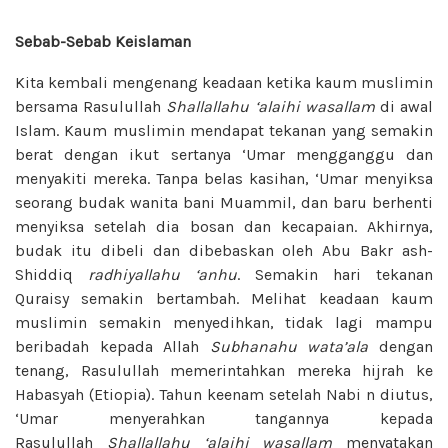
Sebab-Sebab Keislaman
Kita kembali mengenang keadaan ketika kaum muslimin
bersama Rasulullah
Shallallahu ‘alaihi wasallam
di awal
Islam. Kaum muslimin mendapat tekanan yang semakin
berat dengan ikut sertanya ‘Umar mengganggu dan
menyakiti mereka. Tanpa belas kasihan, ‘Umar menyiksa
seorang budak wanita bani Muammil, dan baru berhenti
menyiksa setelah dia bosan dan kecapaian. Akhirnya,
budak itu dibeli dan dibebaskan oleh Abu Bakr ash-
Shiddiq
radhiyallahu ‘anhu
. Semakin hari tekanan
Quraisy semakin bertambah. Melihat keadaan kaum
muslimin semakin menyedihkan, tidak lagi mampu
beribadah kepada Allah
Subhanahu wata’ala
dengan
tenang, Rasulullah memerintahkan mereka hijrah ke
Habasyah (Etiopia). Tahun keenam setelah Nabi n diutus,
‘Umar menyerahkan tangannya kepada
Rasulullah
Shallallahu ‘alaihi wasallam
menyatakan