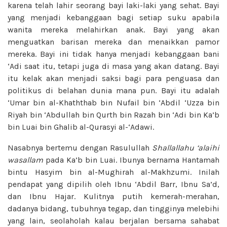
karena telah lahir seorang bayi laki-laki yang sehat. Bayi
yang menjadi kebanggaan bagi setiap suku apabila
wanita mereka melahirkan anak. Bayi yang akan
menguatkan barisan mereka dan menaikkan pamor
mereka. Bayi ini tidak hanya menjadi kebanggaan bani
‘Adi saat itu, tetapi juga di masa yang akan datang. Bayi
itu kelak akan menjadi saksi bagi para penguasa dan
politikus di belahan dunia mana pun. Bayi itu adalah
‘Umar bin al-Khaththab bin Nufail bin ‘Abdil ‘Uzza bin
Riyah bin ‘Abdullah bin Qurth bin Razah bin ‘Adi bin Ka’b
bin Luai bin Ghalib al-Qurasyi al-‘Adawi.
Nasabnya bertemu dengan Rasulullah
Shallallahu ‘alaihi
wasallam
pada Ka’b bin Luai. Ibunya bernama Hantamah
bintu Hasyim bin al-Mughirah al-Makhzumi. Inilah
pendapat yang dipilih oleh Ibnu ‘Abdil Barr, Ibnu Sa’d,
dan Ibnu Hajar. Kulitnya putih kemerah-merahan,
dadanya bidang, tubuhnya tegap, dan tingginya melebihi
yang lain, seolaholah kalau berjalan bersama sahabat