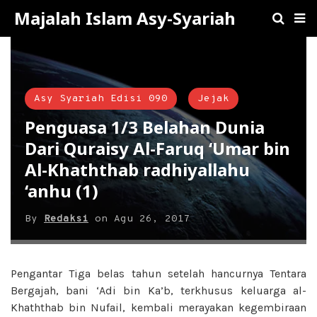
Majalah Islam Asy-Syariah
Asy Syariah Edisi 090
Jejak
Penguasa 1/3 Belahan Dunia
Dari Quraisy Al-Faruq ‘Umar bin
Al-Khaththab radhiyallahu
‘anhu (1)
By
Redaksi
on
Agu 26, 2017
Pengantar Tiga belas tahun setelah hancurnya Tentara
Bergajah, bani ‘Adi bin Ka’b, terkhusus keluarga al-
Khaththab bin Nufail, kembali merayakan kegembiraan