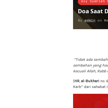
Asy Syariah 
Doa Saat D
By
admin
on
M
“Tidak ada sembah
sembahan yang haq 
kecuali Allah, Rabb
(
HR. al-Bukhari
no. 
Karb” dari sahabat