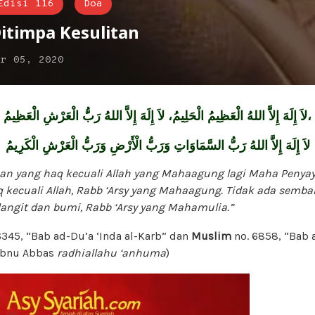
Edisi 116
Doa
itimpa Kesulitan
ar 05, 2020
الْعَظِيمُ،
لاَ
إِلَهَ
إِلاَّ
اللهُ
الْعَظِيمُ
الْحَلِيمُ،
لاَ
إِلَهَ
إِلاَّ
اللهُ
رَبُّ
الْعَرْشِ
لاَ
إِلَهَ
إِلاَّ
اللهُ
رَبُّ
السَّمَاوَاتِ
وَرَبُّ
الْأَرْضِ
وَرَبُّ
الْعَرْشِ
الْكَرِيمُ
an yang haq kecuali Allah yang Mahaagung lagi Maha Penyay
kecuali Allah, Rabb ‘Arsy yang Mahaagung. Tidak ada semb
 langit dan bumi, Rabb ‘Arsy yang Mahamulia.”
6345, “Bab ad-Du’a ‘Inda al-Karb” dan
Muslim
no. 6858, “Bab a
 Ibnu Abbas
radhiallahu ‘anhuma
)