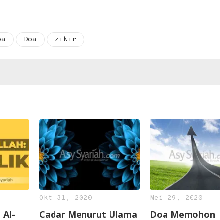
oa
Doa
zikir
Okt 31, 2020
Mei 29, 2020
 Al-
Cadar Menurut Ulama
Doa Memohon