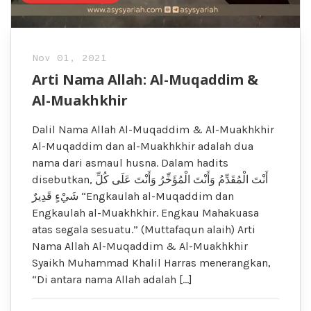
Nov 01, 2021
Arti Nama Allah: Al-Muqaddim &
Al-Muakhkhir
Dalil Nama Allah Al-Muqaddim & Al-Muakhkhir
Al-Muqaddim dan al-Muakhkhir adalah dua
nama dari asmaul husna. Dalam hadits
disebutkan, أَنْتَ الْمُقَدِّمُ وَأَنْتَ الْمُؤَخِّرُ وَأَنْتَ عَلَى كُلِّ
شَيْءٍ قَدِيرٌ “Engkaulah al-Muqaddim dan
Engkaulah al-Muakhkhir. Engkau Mahakuasa
atas segala sesuatu.” (Muttafaqun alaih) Arti
Nama Allah Al-Muqaddim & Al-Muakhkhir
Syaikh Muhammad Khalil Harras menerangkan,
“Di antara nama Allah adalah […]