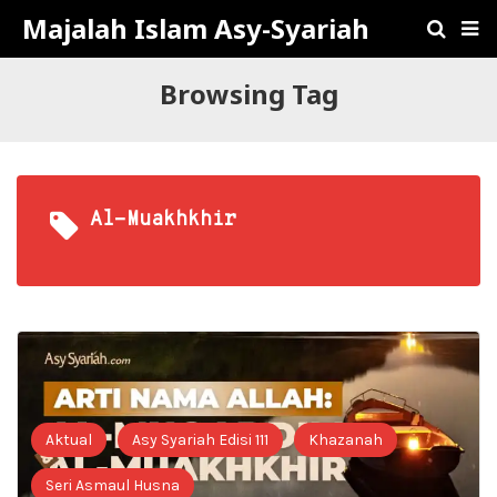
Majalah Islam Asy-Syariah
Browsing Tag
Al-Muakhkhir
Aktual
Asy Syariah Edisi 111
Khazanah
Seri Asmaul Husna