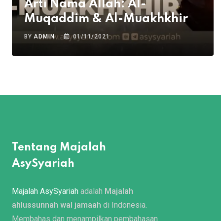
Arti Nama Allah: Al-
Muqaddim & Al-Muakhkhir
BY
ADMIN
01/11/2021
Tentang Majalah
AsySyariah
Majalah AsySyariah
adalah
Majalah
ahlussunnah wal jamaah
di Indonesia.
Membahas dan menampilkan pembahasan