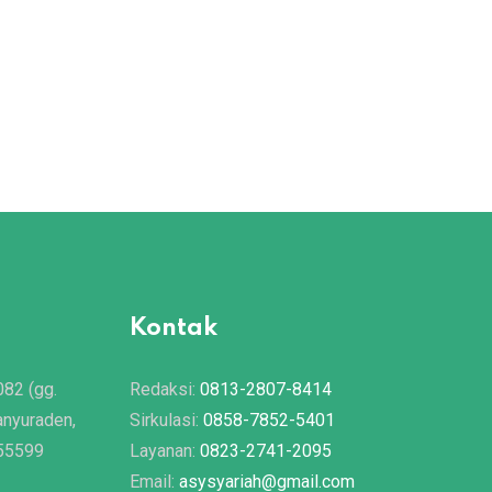
Kontak
082 (gg.
Redaksi:
0813-2807-8414
anyuraden,
Sirkulasi:
0858-7852-5401
 55599
Layanan:
0823-2741-2095
Email:
asysyariah@gmail.com