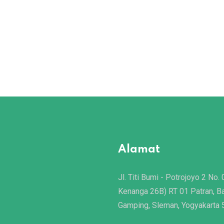
Alamat
Jl. Titi Bumi - Potrojoyo 2 No. 
Kenanga 26B) RT 01 Patran, B
Gamping, Sleman, Yogyakarta