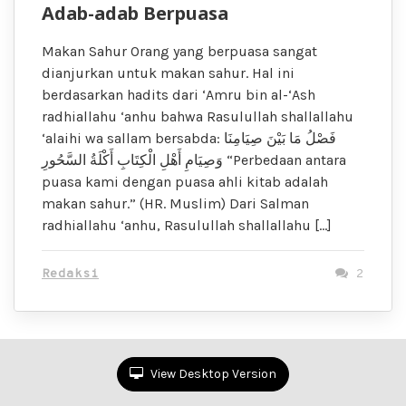
Adab-adab Berpuasa
Makan Sahur Orang yang berpuasa sangat
dianjurkan untuk makan sahur. Hal ini
berdasarkan hadits dari ‘Amru bin al-‘Ash
radhiallahu ‘anhu bahwa Rasulullah shallallahu
‘alaihi wa sallam bersabda: فَصْلُ مَا بَيْنَ صِيَامِنَا
وَصِيَامِ أَهْلِ الْكِتَابِ أَكْلَةُ السَّحُورِ “Perbedaan antara
puasa kami dengan puasa ahli kitab adalah
makan sahur.” (HR. Muslim) Dari Salman
radhiallahu ‘anhu, Rasulullah shallallahu […]
Redaksi
2
View Desktop Version