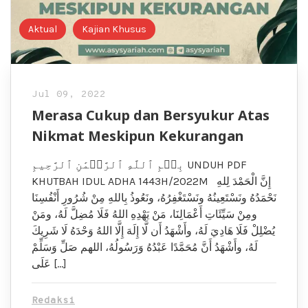
Aktual
Kajian Khusus
Jul 09, 2022
Merasa Cukup dan Bersyukur Atas
Nikmat Meskipun Kekurangan
بِسۡمِ ٱللَّهِ ٱلرَّحۡمَٰنِ ٱلرَّحِيمِ UNDUH PDF
KHUTBAH IDUL ADHA 1443H/2022M إِنَّ الْحَمْدَ لِلهِ
نَحْمَدُهُ ونَسْتَعِينُهُ ونَسْتَغْفِرُهُ، ونَعُوذُ بِاللهِ مِنْ شُرُورِ أَنْفُسِنَا
ومِنْ سَيِّئَاتِ أَعْمَالِنَا، مَنْ يَهْدِهِ اللهُ فَلَا مُضِلَّ لَهُ، ومَنْ
يُضْلِلْ فَلَا هَادِيَ لَهُ، وأَشْهَدُ أَن لَّا إِلَهَ إِلَّا اللهُ وَحْدَهُ لَا شَرِيكَ
لَهُ، وأَشْهَدُ أَنَّ مُحَمَّدًا عَبْدُهُ وَرَسُولُهُ، اللهم صَلِّ وَسَلِّمْ
عَلَى […]
Redaksi