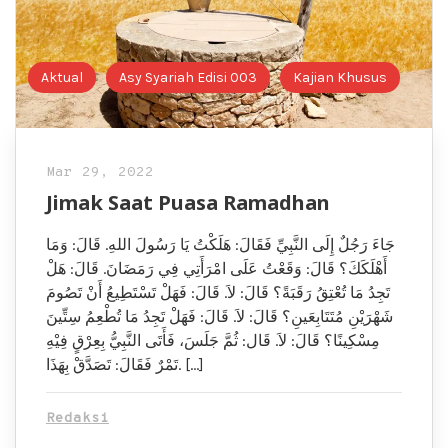
Aktual
Asy Syariah Edisi 003
Kajian Khusus
Mar 29, 2022
Jimak Saat Puasa Ramadhan
جَاءَ رَجُلٌ إِلَى النَّبِيِّ فَقَالَ: هَلَكْتُ يَا رَسُولَ اللهِ. قَالَ: وَمَا
أَهْلَكَكَ؟ قَالَ: وَقَعْتُ عَلَى امْرَأَتِي فِي رَمَضَانَ. قَالَ: هَلْ
تَجِدُ مَا تُعْتِقُ رَقَبَةً؟ قَالَ: لاَ. قَالَ: فَهَلْ تَسْتَطِيعُ أَنْ تَصُومَ
شَهْرَيْنِ مُتَتَابِعَينِ؟ قَالَ: لاَ. قَالَ: فَهَلْ تَجِدُ مَا تُطْعِمُ سِتِّينَ
مِسْكِينًا؟ قَالَ: لاَ. قَال: ثُمَّ جَلَسَ، فَأَتَى النَّبِيُّ بِعِرْقٍ فِيْهِ
تَمْرٌ فَقَالَ: تَصَدَّقْ بِهَذَا. […]
Redaksi