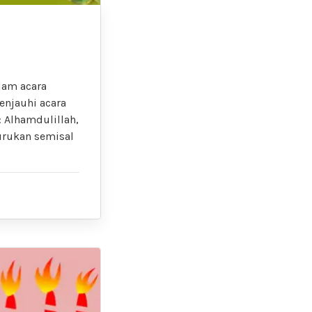
lam acara
enjauhi acara
: Alhamdulillah,
urukan semisal