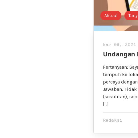
Aktual
Tany
Mar 08, 2021
Undangan P
Pertanyaan: Sa
tempuh ke loka
percaya dengan
Jawaban: Tida
(kesulitan), se
[…]
Redaksi