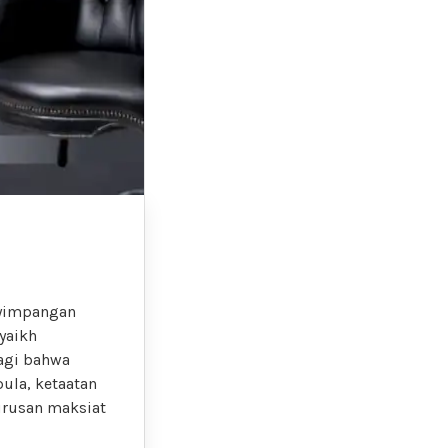
nyimpangan
yaikh
agi bahwa
ula, ketaatan
urusan maksiat