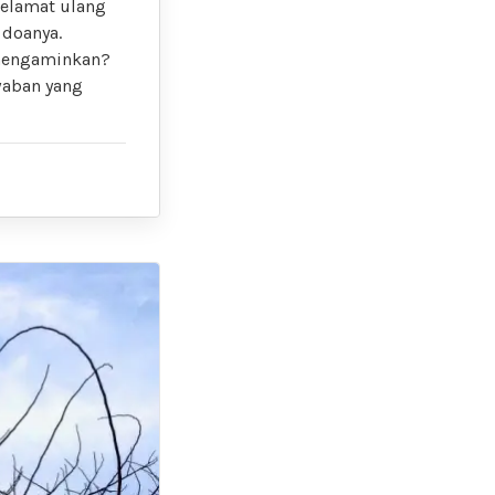
selamat ulang
 doanya.
 mengaminkan?
awaban yang