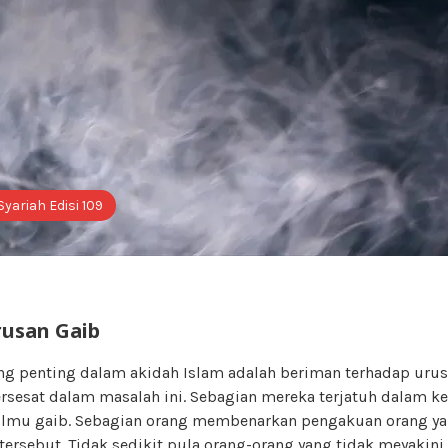
Syariah Edisi 109
usan Gaib
ang penting dalam akidah Islam adalah beriman terhadap urus
ersesat dalam masalah ini. Sebagian mereka terjatuh dalam k
ilmu gaib. Sebagian orang membenarkan pengakuan orang 
tersebut. Tidak sedikit pula orang-orang yang tidak meyakini