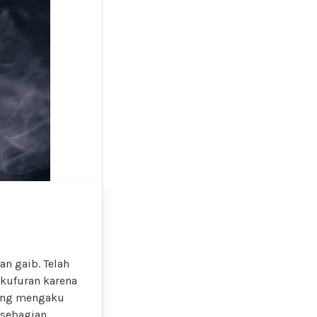
an gaib. Telah
ekufuran karena
yang mengaku
 sebagian