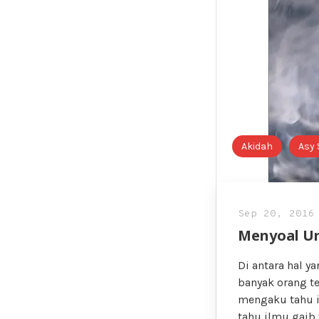
Akidah
Asy 
Sep 20, 2016
Menyoal Ur
Di antara hal y
banyak orang t
mengaku tahu 
tahu ilmu gaib 