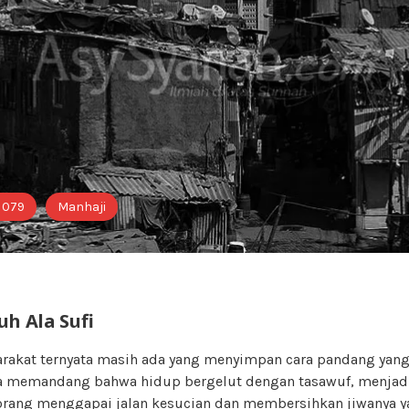
i 079
Manhaji
h Ala Sufi
rakat ternyata masih ada yang menyimpan cara pandang yang
a memandang bahwa hidup bergelut dengan tasawuf, menjadi 
rang menggapai jalan kesucian dan membersihkan jiwanya 