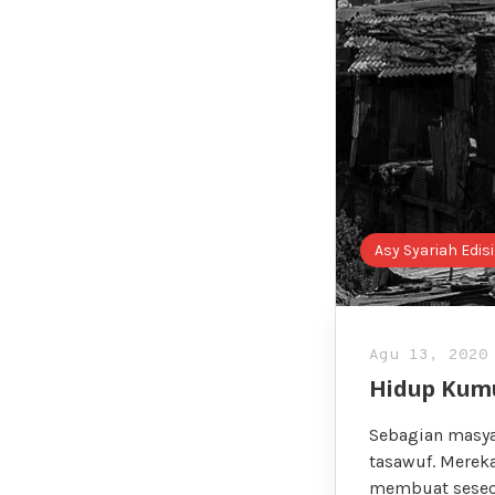
Asy Syariah Edis
Agu 13, 2020
Hidup Kumu
Sebagian masya
tasawuf. Merek
membuat seseo