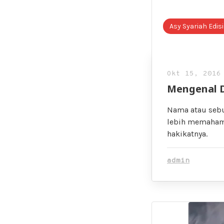
Asy Syariah Edisi
Okt 15, 2016
Mengenal D
Nama atau sebu
lebih memahami
hakikatnya.
admin