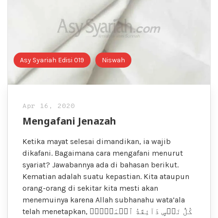
Asy Syariah Edisi 019
Niswah
Apr 16, 2020
Mengafani Jenazah
Ketika mayat selesai dimandikan, ia wajib
dikafani. Bagaimana cara mengafani menurut
syariat? Jawabannya ada di bahasan berikut.
Kematian adalah suatu kepastian. Kita ataupun
orang-orang di sekitar kita mesti akan
menemuinya karena Allah subhanahu wata’ala
telah menetapkan, كُلُّ نَفۡسٍ ذَآئِقَةُ ٱلۡمَوۡتِۗ