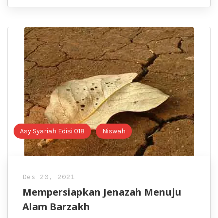
Asy Syariah Edisi 018
Niswah
Des 20, 2021
Mempersiapkan Jenazah Menuju
Alam Barzakh