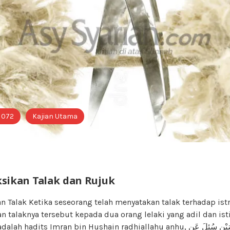
i 072
Kajian Utama
ikan Talak dan Rujuk
Talak Ketika seseorang telah menyatakan talak terhadap istr
talaknya tersebut kepada dua orang lelaki yang adil dan is
adits Imran bin Hushain radhiallahu anhu, أَنَّ عِمْرَانَ بْنَ حُصَيْنٍ سُئِلَ عَنِ