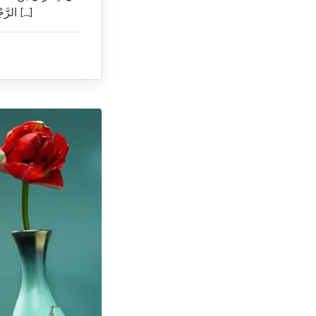
الرَّجُلِ يُطَلِّقُ امْرَأَتَهُ, ثُمَّ يَقَعُ بِهَا وَلَمْ يُشْهِدْ عَلَى طَلَاقِهَا وَلاَ عَلَى رَجْعَتِهَا. فَقَالَ: طَلَّقْتَ لِغَيْرِ سُنَّةٍ […]