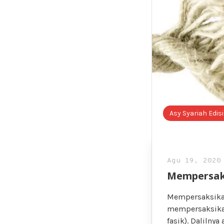
Asy Syariah Edis
Agu 19, 2020
Mempersaks
Mempersaksikan 
mempersaksikan 
fasik). Dalilnya adalah h