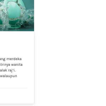
 yang merdeka
strinya wanita
ak raj’i.
u walaupun