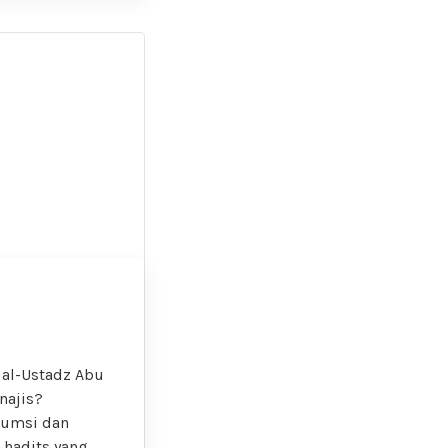
 al-Ustadz Abu
najis?
sumsi dan
 hadits yang