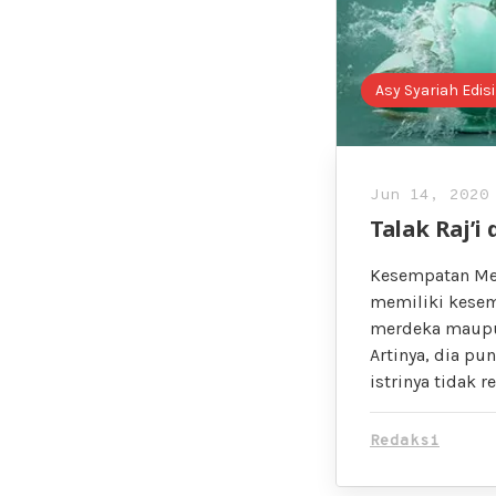
Asy Syariah Edis
Jun 14, 2020
Talak Raj’i
Kesempatan Mena
memiliki kesemp
merdeka maupun 
Artinya, dia p
istrinya tidak re
Redaksi