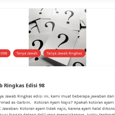
i 098
Tanya Jawab
Tanya Jawab Ringkas
 Ringkas Edisi 98
ya Jawab Ringkas edisi ini, kami muat beberapa jawaban dari
mad as-Sarbini. Kotoran Ayam Najis? Apakah kotoran ayam 
awaban: Kotoran ayam tidak najis, karena ayam halal dikon
uci hingga datang dalil yang menajiskannya. Justru terdapat