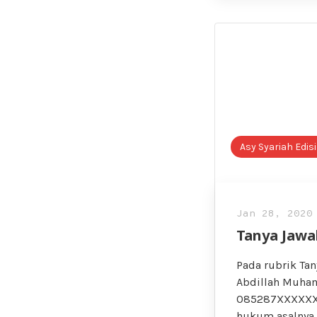
Asy Syariah Edis
Jan 28, 2020
Tanya Jawab
Pada rubrik Tan
Abdillah Muham
085287XXXXXX J
hukum asalnya s