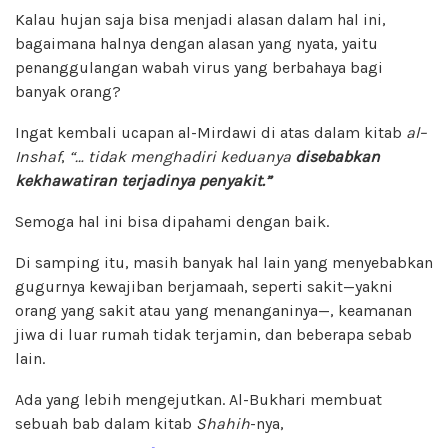
Kalau hujan saja bisa menjadi alasan dalam hal ini,
bagaimana halnya dengan alasan yang nyata, yaitu
penanggulangan wabah virus yang berbahaya bagi
banyak orang?
Ingat kembali ucapan al-Mirdawi di atas dalam kitab
a
l
–
Insh
a
f
,
“…
tidak menghadiri keduanya
disebabkan
kekhawatiran terjadinya penyakit.”
Semoga hal ini bisa dipahami dengan baik.
Di samping itu, masih banyak hal lain yang menyebabkan
gugurnya kewajiban berjamaah, seperti sakit—yakni
orang yang sakit atau yang menanganinya—, keamanan
jiwa di luar rumah tidak terjamin, dan beberapa sebab
lain.
Ada yang lebih mengejutkan. Al-Bukhari membuat
sebuah bab dalam kitab
Sh
a
hih
-nya,