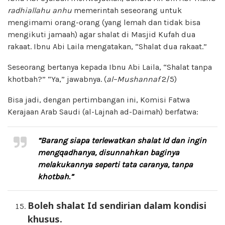
radhiallahu anhu
memerintah seseorang untuk
mengimami orang-orang (yang lemah dan tidak bisa
mengikuti jamaah) agar shalat di Masjid Kufah dua
rakaat. Ibnu Abi Laila mengatakan, “Shalat dua rakaat.”
Seseorang bertanya kepada Ibnu Abi Laila, “Shalat tanpa
khotbah?” “Ya,” jawabnya. (
a
l
–
Mush
a
nnaf
2/5)
Bisa jadi, dengan pertimbangan ini, Komisi Fatwa
Kerajaan Arab Saudi (al-Lajnah ad-Daimah) berfatwa:
“Barang
siapa terlewatkan shalat Id dan ingin
mengq
a
dh
a
nya
,
disunna
h
kan
baginya
melakukannya seper
t
i tata
caranya
,
tanpa
kh
o
tbah.”
Boleh shalat Id sendiri
an
dalam kondisi
khusus.