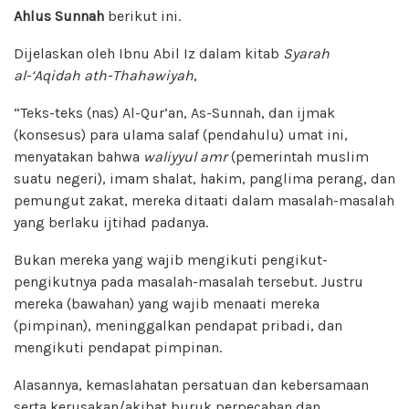
Ahlus Sunnah
berikut ini.
Dijelaskan oleh Ibnu Abil Iz dalam kitab
Syarah
al-‘Aqidah ath-Thahawiyah
,
“Teks-teks (nas) Al-Qur’an, As-Sunnah, dan ijmak
(konsesus) para ulama salaf (pendahulu) umat ini,
menyatakan bahwa
waliyyul amr
(pemerintah muslim
suatu negeri), imam shalat, hakim, panglima perang, dan
pemungut zakat, mereka ditaati dalam masalah-masalah
yang berlaku ijtihad padanya.
Bukan mereka yang wajib mengikuti pengikut-
pengikutnya pada masalah-masalah tersebut. Justru
mereka (bawahan) yang wajib menaati mereka
(pimpinan), meninggalkan pendapat pribadi, dan
mengikuti pendapat pimpinan.
Alasannya, kemaslahatan persatuan dan kebersamaan
serta kerusakan/akibat buruk perpecahan dan