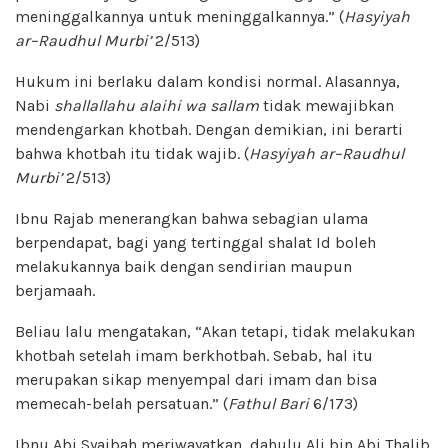
meninggalkannya untuk meninggalkannya.” (
Hasyiyah
a
r
–
R
a
udhul Murbi’
2/513)
Hukum ini berlaku dalam kondisi normal. Alasannya,
Nabi
shallallahu alaihi wa sallam
tidak mewajibkan
mendengarkan khotbah. Dengan demikian, ini berarti
bahwa khotbah itu tidak wajib. (
Hasyiyah
a
r
–
R
a
udhul
Murbi’
2/513)
Ibnu Rajab menerangkan bahwa sebagian ulama
berpendapat, bagi yang tertinggal shalat Id boleh
melakukannya baik dengan sendirian maupun
berjamaah.
Beliau lalu mengatakan, “Akan tetapi, tidak melakukan
khotbah setelah imam berkhotbah. Sebab, hal itu
merupakan sikap menyempal dari imam dan bisa
memecah-belah persatuan.” (
Fathul Bari
6/173)
Ibnu Abi Syaibah meriwayatkan, dahulu Ali bin Abi Thalib