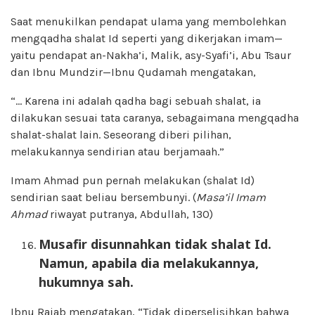
Saat menukilkan pendapat ulama yang membolehkan
mengqadha shalat Id seperti yang dikerjakan imam—
yaitu pendapat an-Nakha’i, Malik, asy-Syafi’i, Abu Tsaur
dan Ibnu Mundzir—Ibnu Qudamah mengatakan,
“… Karena ini adalah qadha bagi sebuah shalat, ia
dilakukan sesuai tata caranya, sebagaimana mengqadha
shalat-shalat lain. Seseorang diberi pilihan,
melakukannya sendirian atau berjamaah.”
Imam Ahmad pun pernah melakukan (shalat Id)
sendirian saat beliau bersembunyi. (
Masa’il Imam
Ahmad
riwayat putranya, Abdullah, 130)
Musafir disun
n
ahkan tidak shalat Id.
Namun, apabila dia
melakukannya,
hukumnya sah.
Ibnu Rajab mengatakan, “Tidak diperselisihkan bahwa