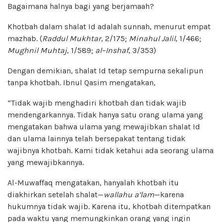
Bagaimana halnya bagi yang berjamaah?
Khotbah dalam shalat Id adalah sunnah, menurut empat
mazhab. (
Ra
d
dul Mukhtar
, 2/175;
Minahul Jalil
, 1/466;
Mughnil Muhtaj
, 1/589;
a
l
–
Insh
a
f
, 3/353)
Dengan demikian, shalat Id tetap sempurna sekalipun
tanpa khotbah. Ibnul Qasim mengatakan,
“Tidak wajib menghadiri khotbah dan tidak wajib
mendengarkannya. Tidak hanya satu orang ulama yang
mengatakan bahwa ulama yang mewajibkan shalat Id
dan ulama lainnya telah bersepakat tentang tidak
wajibnya khotbah. Kami tidak ketahui ada seorang ulama
yang mewajibkannya.
Al-Muwaffaq mengatakan, hanyalah khotbah itu
diakhirkan setelah shalat—
wallahu a’lam
—karena
hukumnya tidak wajib. Karena itu, khotbah ditempatkan
pada waktu yang memungkinkan orang yang ingin