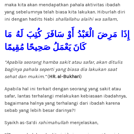
maka kita akan mendapatkan pahala aktivitas ibadah
yang sebelumnya telah biasa kita lakukan. Hiburlah diri
ini dengan hadits Nabi
shallallahu alaihi wa sallam
,
إِذَا مَرِضَ الْعَبْدُ أَوْ سَافَرَ كُتِبَ لَهُ مَا
كَانَ يَعْمَلُ صَحِيحًا مُقِيمًا
“Apabila seorang hamba sakit atau safar, akan ditulis
baginya pahala seperti yang biasa dia lakukan saat
sehat dan mukim.”
(
HR. al-Bukhari
)
Apabila hal ini terkait dengan seorang yang sakit atau
safar, lantas terhalangi melakukan kebiasaan ibadahnya,
bagaimana halnya yang terhalangi dari ibadah karena
sebab yang lebih besar darinya?!
Syaikh as-Sa’di
rahimahullah
menjelaskan,