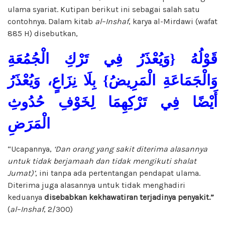
ulama syariat. Kutipan berikut ini sebagai salah satu
contohnya. Dalam kitab
a
l
–
Insh
a
f
, karya al-Mirdawi (wafat
885 H) disebutkan,
قَوْلُهُ {وَيُعْذَرُ فِي تَرْكِ الْجُمُعَةِ
وَالْجَمَاعَةِ الْمَرِيضُ} بِلَا نِزَاعٍ، وَيُعْذَرُ
أَيْضًا فِي تَرْكِهِمَا لِخَوْفِ حُدُوثِ
الْمَرَضِ
“Ucapannya,
‘Dan orang yang sakit diterima alasannya
untuk tidak berjamaah dan tidak mengikuti shalat
Jumat)’
, ini tanpa ada pertentangan pendapat ulama.
Diterima juga alasannya untuk tidak menghadiri
keduanya
disebabkan kekhawatiran terjadinya penyakit
.”
(
a
l
–
Insh
a
f
, 2/300)