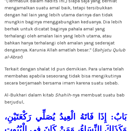
“(Termasuk dalam hadits ini,) siapa saja yang berniat
mengamalkan suatu amal baik, tetapi tersibukkan
dengan hal lain yang lebih utama darinya dan tidak
mungkin baginya menggabungkan keduanya. Dia lebih
berhak untuk dicatat baginya pahala amal yang
terhalangi oleh amalan lain yang lebih utama, atau
bahkan hanya terhalangi oleh amalan yang sederajat
dengannya. Karunia Allah amatlah besar.” (
Bahjatu Qulub
al-Abrar
)
Terkait dengan shalat Id pun demikian. Para ulama telah
membahas apabila seseorang tidak bisa mengikutinya
secara berjamaah bersama imam karena suatu sebab.
Al-Bukhari dalam kitab
Shahih
-nya membuat suatu bab
berjudul,
بَابٌ: إِذَا فَاتَهُ الْعِيدُ يُصَلِّي رَكْعَتَيْنِ،
وَكَذَلِكَ النِّسَاءُ، وَمَنْ كَانَ فِي الْبُيُوتِ