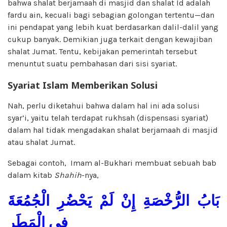
bahwa shalat berjamaah di masjid dan shalat Id adalah
fardu ain, kecuali bagi sebagian golongan tertentu—dan
ini pendapat yang lebih kuat berdasarkan dalil-dalil yang
cukup banyak. Demikian juga terkait dengan kewajiban
shalat Jumat. Tentu, kebijakan pemerintah tersebut
menuntut suatu pembahasan dari sisi syariat.
Syariat Islam Memberikan Solusi
Nah, perlu diketahui bahwa dalam hal ini ada solusi
syar’i, yaitu telah terdapat rukhsah (dispensasi syariat)
dalam hal tidak mengadakan shalat berjamaah di masjid
atau shalat Jumat.
Sebagai contoh, Imam al-Bukhari membuat sebuah bab
dalam kitab
Sh
a
hih
-nya,
بَابُ الرُّخْصَةِ إِنْ لَمْ يَحْضُرِ الْجُمُعَةَ
فِي الْمَطَرِ