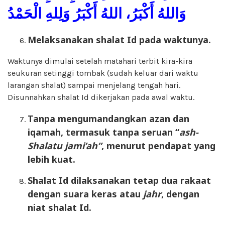
وَاللهُ أَكْبَرُ، اللهُ أَكْبَرُ وَلِلهِ الْحَمْدُ
Melaksanakan
shalat Id
pada waktunya
.
Waktunya dimulai setelah matahari terbit kira-kira
seukuran setinggi tombak (sudah keluar dari waktu
larangan shalat) sampai menjelang tengah hari.
Disunnahkan shalat Id dikerjakan pada awal waktu.
Tanpa mengumandangkan azan dan
iq
a
mah
,
termasuk
tanpa
seruan
“
as
h-
S
halatu jami
’
ah
”
, menurut pendapat yang
lebih kuat.
Shalat Id dilaksa
na
kan tetap dua rakaat
dengan suara keras atau
jahr
, dengan
niat shalat Id.