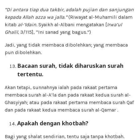
“Di antara tiap dua takbir, adalah pujian dan sanjungan
kepada Allah azza wa jalla.”
(Riwayat al-Muhamili dalam
kitab
al-‘Idain
. Syaikh al-Albani mengatakan [
Irwa’ul
Ghalil
, 3/115], “Ini sanad yang bagus.”)
Jadi, yang tidak membaca dibolehkan; yang membaca
pun dibolehkan.
Bacaan surah, tidak diharuskan surah
tertentu.
Akan tetapi, sunnahnya ialah pada rakaat pertama
membaca surah al-A’la dan pada rakaat kedua surah al-
Ghasyiyah; atau pada rakaat pertama membaca surah Qaf
dan pada rakaat kedua membaca surah al-Qamar .
Apakah dengan kh
o
tbah?
Bagi yang shalat sendirian, tentu saja tanpa khotbah.