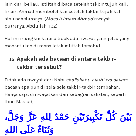
lain dari beliau, istiftah dibaca setelah takbir tujuh kali.
Imam Ahmad membolehkan setelah takbir tujuh kali
atau sebelumnya. (
Masa’il Imam Ahmad
riwayat
putranya, Abdullah, 132)
Hal ini mungkin karena tidak ada riwayat yang jelas yang
menentukan di mana letak istiftah tersebut.
Apakah ada bacaan di antara takbir-
takbir tersebut?
Tidak ada riwayat dari Nabi
shallallahu alaihi wa sallam
bacaan apa pun di sela-sela takbir-takbir tambahan.
Hanya saja, diriwayatkan dari sebagian sahabat, seperti
Ibnu Mas’ud,
بَيْنَ كُلِّ تَكْبِيرَتَيْنِ حَمْدٌ لِلهِ عَزَّ وَجَلَّ،
وَثَنَاءٌ عَلَى اللهِ