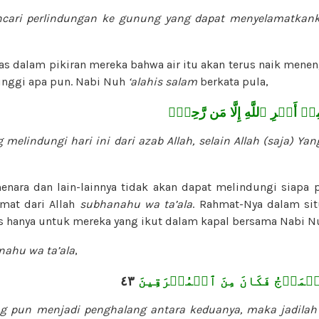
cari perlindungan ke gunung yang dapat menyelamatkanku 
ntas dalam pikiran mereka bahwa air itu akan terus naik men
inggi apa pun. Nabi Nuh
‘alahis salam
berkata pula,
ۡ أَمۡرِ ٱللَّهِ إِلَّا مَن رَّحِمَۚ
 melindungi hari ini dari azab Allah, selain Allah (saja) Y
ara dan lain-lainnya tidak akan dapat melindungi siapa 
mat dari Allah
subhanahu wa ta’ala
. Rahmat-Nya dalam sit
as hanya untuk mereka yang ikut dalam kapal bersama Nabi 
ahu wa ta’ala
,
٤٣
لۡمَوۡجُ فَكَانَ مِنَ ٱلۡمُغۡرَقِينَ
g pun menjadi penghalang antara keduanya, maka jadilah