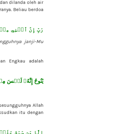
an dilanda oleh air
anya. Beliau berdoa
رَبِّ إِنَّ ٱبۡنِي مِنۡ
ngguhnya janji-Mu
dan Engkau adalah
يَٰنُوحُ إِنَّهُۥ لَيۡسَ 
sesungguhnya Allah
ksudkan itu dengan
إِلَّا مَن سَبَقَ عَلَ