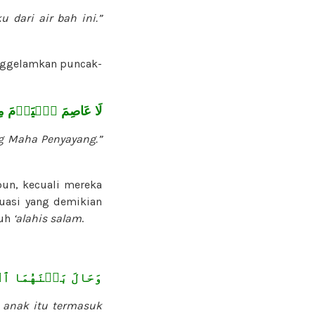
dari air bah ini.”
enggelamkan puncak-
لَا عَاصِمَ ٱلۡيَوۡمَ مِن
ang Maha Penyayang.”
pun, kecuali mereka
uasi yang demikian
Nuh
‘alahis salam
.
وَحَالَ بَيۡنَهُمَا ٱ
 anak itu termasuk