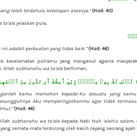
yang telah terdahulu ketetapan atasnya.”
(Hud: 40)
 ta’ala
jelaskan pula,
لِحٖۖ
ini adalah perbuatan yang tidak baik.”
(Hud: 46)
uk keselamatan putramu yang menganut agama masyaraka
. Allah
subhanahu wa ta’ala
berfirman,
َيۡسَ لَكَ بِهِۦ عِلۡمٌۖ إِنِّيٓ أَعِظُكَ أَن تَكُونَ مِنَ ٱلۡجَٰهِل
anganlah kamu memohon kepada-Ku sesuatu yang kamu 
 Sesungguhnya Aku memperingatkanmu agar tidak termasu
ilmu).”
(Hud: 46)
Allah
subhanahu wa ta’ala
kepada Nabi Nuh
‘alahis salam
,
 yang semata-mata terdorong oleh kasih sayang seorang ayah 