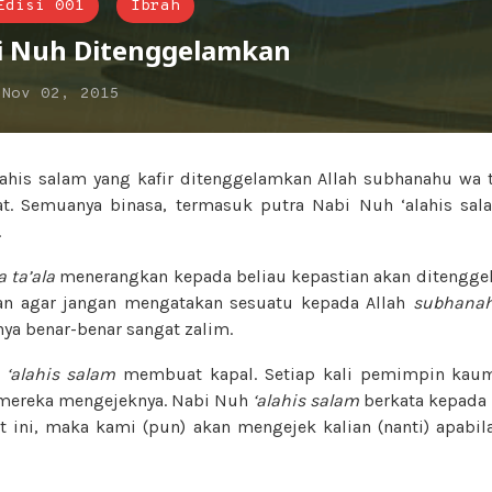
Edisi 001
Ibrah
i Nuh Ditenggelamkan
n
Nov 02, 2015
his salam yang kafir ditenggelamkan Allah subhanahu wa t
at. Semuanya binasa, termasuk putra Nabi Nuh ‘alahis sal
.
 ta’ala
menerangkan kepada beliau kepastian akan ditengg
an agar jangan mengatakan sesuatu kepada Allah
subhanah
a benar-benar sangat zalim.
h
‘alahis salam
membuat kapal. Setiap kali pemimpin kaum
 mereka mengejeknya. Nabi Nuh
‘alahis salam
berkata kepada 
 ini, maka kami (pun) akan mengejek kalian (nanti) apab