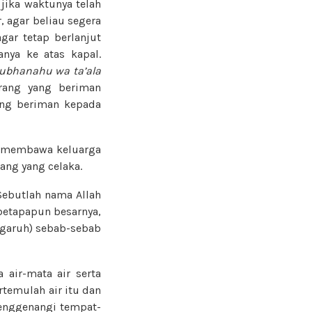
jika waktunya telah
 agar beliau segera
gar tetap berlanjut
nya ke atas kapal.
ubhanahu wa ta’ala
rang yang beriman
ang beriman kepada
membawa keluarga
ang yang celaka.
Sebutlah nama Allah
 betapapun besarnya,
ngaruh) sebab-sebab
air-mata air serta
temulah air itu dan
menggenangi tempat-