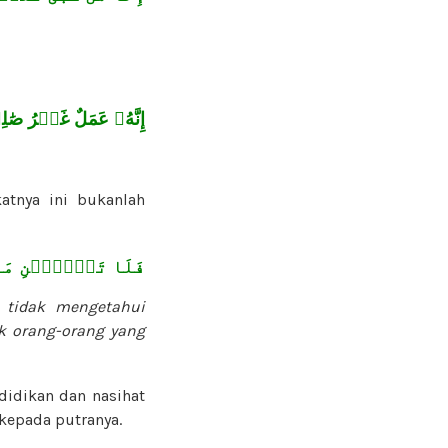
إِنَّهُۥ عَمَلٌ غَيۡرُ صَٰ
tnya ini bukanlah
فَلَا تَسۡ‍َٔلۡنِ مَا ل
tidak mengetahui
k orang-orang yang
 didikan dan nasihat
kepada putranya.