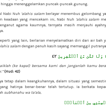
i, hingga menenggelamkan puncak-puncak gunung.
pal Nabi Nuh
‘alahis salam
berlayar menembus gelombang y
lam keadaan yang mencekam ini, Nabi Nuh
‘alahis salam
mel
menganut agama kaumnya, ternyata masih menjauhi ayahn
a.
eperti yang lain, berlarian menyelamatkan diri dari air bah
alahis salam
dengan penuh kasih sayang memanggil putranya
٤٢
ا وَلَا تَكُن مَّعَ ٱلۡكَٰفِرِينَ
naiklah (ke kapal) bersama kami dan janganlah kamu ber
.”
(Hud: 42)
nya tetap dalam keangkuhannya, dalam situasi yang semestin
yang hatinya benar-benar telah tertutup. Ia berkata kepa
lah
subhanahu wa ta’ala
,
 يَعۡصِمُنِي مِنَ ٱلۡمَآءِۚ