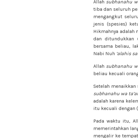
Allah
subhanahu wa
tiba dan seluruh p
mengangkut seluruh
jenis (spesies) k
Hikmahnya adalah m
dan ditundukkan 
bersama beliau, l
Nabi Nuh
‘alahis s
Allah
subhanahu wa
beliau kecuali oran
Setelah menaikkan 
subhanahu wa ta’a
adalah karena kele
itu kecuali dengan (
Pada waktu itu, A
memerintahkan lang
mengalir ke tempat