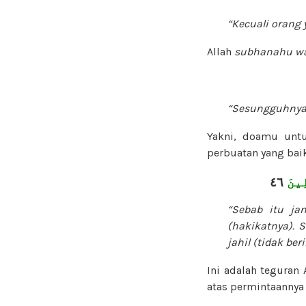
“Kecuali orang 
Allah
subhanahu wa
“Sesungguhnya 
Yakni, doamu unt
perbuatan yang baik
٤٦
ِينَ
“Sebab itu j
(hakikatnya).
jahil (tidak ber
Ini adalah teguran 
atas permintaannya