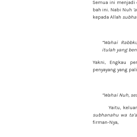
Semua ini menjadi 
bah ini. Nabi Nuh
‘
kepada Allah
subha
“Wahai Rabbku
itulah yang ben
Yakni, Engkau pe
penyayang yang pal
“Wahai Nuh, se
Yaitu, keluarga y
subhanahu wa ta’a
firman-Nya,