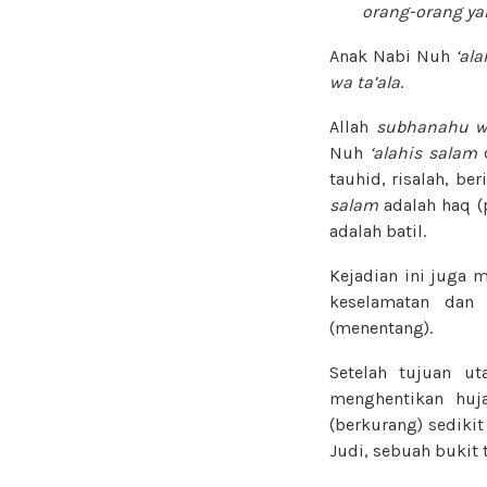
orang-orang ya
Anak Nabi Nuh
‘al
wa ta’ala
.
Allah
subhanahu wa
Nuh
‘alahis salam
d
tauhid, risalah, b
salam
adalah haq (
adalah batil.
Kejadian ini juga 
keselamatan dan 
(menentang).
Setelah tujuan ut
menghentikan huj
(berkurang) sediki
Judi, sebuah bukit 