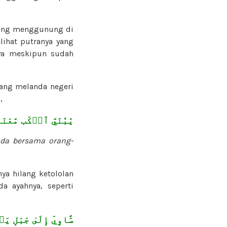
ang menggunung di
ihat putranya yang
ya meskipun sudah
 yang melanda negeri
,
يَٰبُنَيَّ ٱرۡكَب مَّعَنَ
ada bersama orang-
ya hilang ketololan
da ayahnya, seperti
سَ‍َٔاوِيٓ إِلَىٰ جَبَلٖ