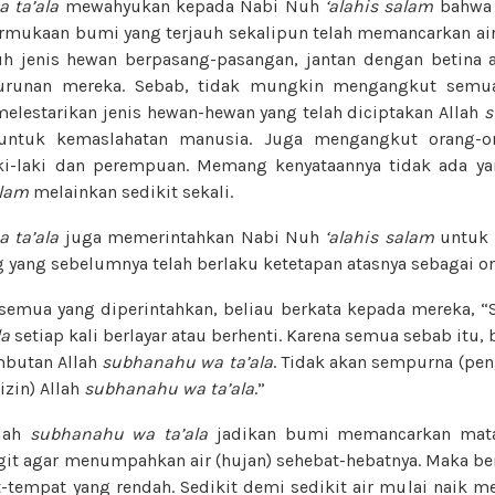
 ta’ala
mewahyukan kepada Nabi Nuh
‘alahis salam
bahwa 
ermukaan bumi yang terjauh sekalipun telah memancarkan air,
 jenis hewan berpasang-pasangan, jantan dengan betina a
eturunan mereka. Sebab, tidak mungkin mengangkut semua
elestarikan jenis hewan-hewan yang telah diciptakan Allah
s
untuk kemaslahatan manusia. Juga mengangkut orang-o
aki-laki dan perempuan. Memang kenyataannya tidak ada y
alam
melainkan sedikit sekali.
 ta’ala
juga memerintahkan Nabi Nuh
‘alahis salam
untuk 
g yang sebelumnya telah berlaku ketetapan atasnya sebagai or
semua yang diperintahkan, beliau berkata kepada mereka, “
la
setiap kali berlayar atau berhenti. Karena semua sebab itu,
mbutan Allah
subhanahu wa ta’ala
. Tidak akan sempurna (pe
izin) Allah
subhanahu wa ta’ala
.”
llah
subhanahu wa ta’ala
jadikan bumi memancarkan mata 
it agar menumpahkan air (hujan) sehebat-hebatnya. Maka ber
-tempat yang rendah. Sedikit demi sedikit air mulai naik 