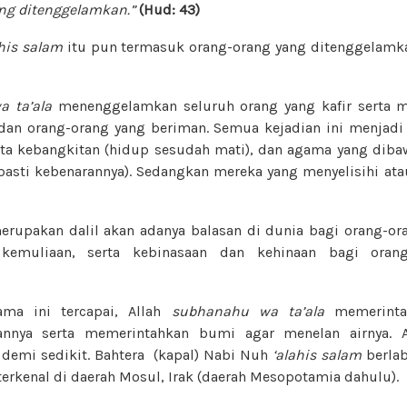
ng ditenggelamkan.”
(Hud: 43)
ahis salam
itu pun termasuk orang-orang yang ditenggelamk
 ta’ala
menenggelamkan seluruh orang yang kafir serta 
an orang-orang yang beriman. Semua kejadian ini menjadi
erita kebangkitan (hidup sesudah mati), dan agama yang di
pasti kebenarannya). Sedangkan mereka yang menyelisihi at
merupakan dalil akan adanya balasan di dunia bagi orang-o
kemuliaan, serta kebinasaan dan kehinaan bagi orang
ama ini tercapai, Allah
subhanahu wa ta’ala
memerintah
annya serta memerintahkan bumi agar menelan airnya. A
t demi sedikit. Bahtera (kapal) Nabi Nuh
‘alahis salam
berlab
terkenal di daerah Mosul, Irak (daerah Mesopotamia dahulu).