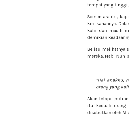
tempat yang tingg
Sementara itu, ka
kiri kanannya. Da
kafir dan masih 
demikian keadaanny
Beliau melihatnya s
mereka. Nabi Nuh
‘
“Hai anakku, 
orang yang kafir
Akan tetapi, putra
itu kecuali orang 
disebutkan oleh Al