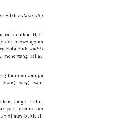
an Allah
subhanahu
menyelamatkan Nabi
 bukti bahwa ajaran
bawa Nabi Nuh
‘alahis
au menentang beliau
rang beriman berupa
-orang yang kafir
kan langit untuk
ir pun disurutkan
uh di atas bukit al-