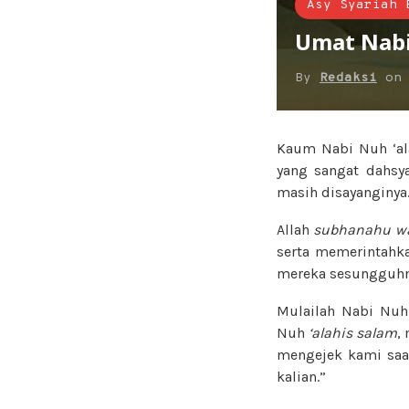
Asy Syariah 
Umat Nab
By
Redaksi
o
Kaum Nabi Nuh ‘ala
yang sangat dahsy
masih disayanginya
Allah
subhanahu wa
serta memerintahk
mereka sesungguhny
Mulailah Nabi Nu
Nuh
‘alahis salam
,
mengejek kami saat
kalian.”