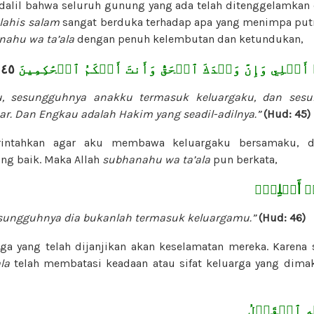
dalil bahwa seluruh gunung yang ada telah ditenggelamkan d
alahis salam
sangat berduka terhadap apa yang menimpa putr
nahu wa ta’ala
dengan penuh kelembutan dan ketundukan,
٤٥
 أَهۡلِي وَإِنَّ وَعۡدَكَ ٱلۡحَقُّ وَأَنتَ أَحۡكَمُ ٱلۡحَٰكِمِينَ
, sesungguhnya anakku termasuk keluargaku, dan sesu
ar. Dan Engkau adalah Hakim yang seadil-adilnya.”
(Hud: 45)
rintahkan agar aku membawa keluargaku bersamaku, 
ing baik. Maka Allah
subhanahu wa ta’ala
pun berkata,
مِنۡ أَهۡلِكَۖ
sungguhnya dia bukanlah termasuk keluargamu.”
(Hud: 46)
ang telah dijanjikan akan keselamatan mereka. Karena 
la
telah membatasi keadaan atau sifat keluarga yang dima
يۡهِ ٱلۡقَوۡلُ