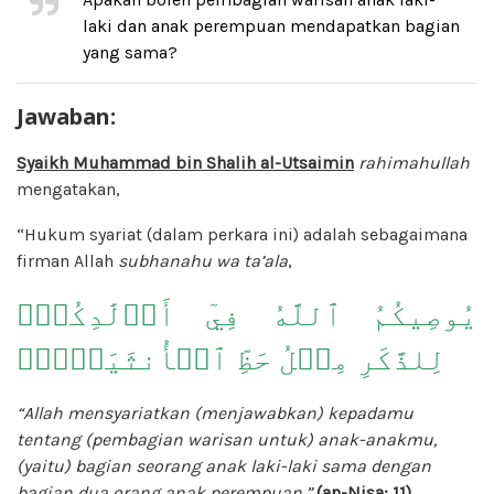
laki dan anak perempuan mendapatkan bagian
yang sama?
Jawaban:
Syaikh Muhammad bin Shalih al-Utsaimin
rahimahullah
mengatakan,
“Hukum syariat (dalam perkara ini) adalah sebagaimana
firman Allah
subhanahu wa ta’ala
,
يُوصِيكُمُ ٱللَّهُ فِيٓ أَوۡلَٰدِكُمۡۖ
لِلذَّكَرِ مِثۡلُ حَظِّ ٱلۡأُنثَيَيۡنِۚ
“Allah mensyariatkan (menjawabkan) kepadamu
tentang (pembagian warisan untuk) anak-anakmu,
(yaitu) bagian seorang anak laki-laki sama dengan
bagian dua orang anak perempuan.”
(an-Nisa: 11)