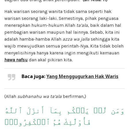
Hak warisan seorang wanita tidak sama seperti hak
warisan seorang laki-laki. Semestinya, pihak penguasa
menerapkan hukum-hukum Allah
ta’ala
, baik dalam hal
pembagian warisan maupun hal lainnya. Sebab, kita ini
adalah hamba-hamba Allah
azza wa jalla
sehingga kita
wajib mewujudkan semua perintah-Nya. Kita tidak boleh
menyelisihinya hanya karena ingin mengikuti kemauan
hawa nafsu
dan akal pikiran kita.
Baca juga:
Yang Menggugurkan Hak Waris
(Allah
subhanahu wa ta’ala
berfirman,)
وَمَن لَّمۡ يَحۡكُم بِمَآ أَنزَلَ ٱللَّهُ
فَأُوْلَٰٓئِكَ هُمُ ٱلۡكَٰفِرُونَۚ