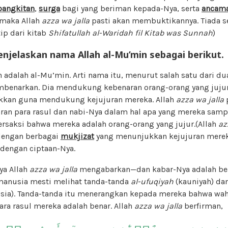
bangkitan
,
surga
bagi yang beriman kepada-Nya, serta
ancama
 maka Allah
azza wa jalla
pasti akan membuktikannya. Tiada se
tip dari kitab
Shifatullah al-Waridah fil Kitab was Sunnah
)
njelaskan nama Allah al-Mu’min sebagai berikut.
h adalah al-Mu’min. Arti nama itu, menurut salah satu dari du
benarkan. Dia mendukung kebenaran orang-orang yang jujur
akkan guna mendukung kejujuran mereka. Allah
azza wa jalla
n para rasul dan nabi-Nya dalam hal apa yang mereka sampa
rsaksi bahwa mereka adalah orang-orang yang jujur.(Allah
az
engan berbagai
mukjizat
yang menunjukkan kejujuran merek
dengan ciptaan-Nya.
ya Allah
azza wa jalla
mengabarkan—dan kabar-Nya adalah be
anusia mesti melihat tanda-tanda
al-ufuqiyah
(kauniyah) da
sia). Tanda-tanda itu menerangkan kepada mereka bahwa wa
ra rasul mereka adalah benar. Allah
azza wa jalla
berfirman,