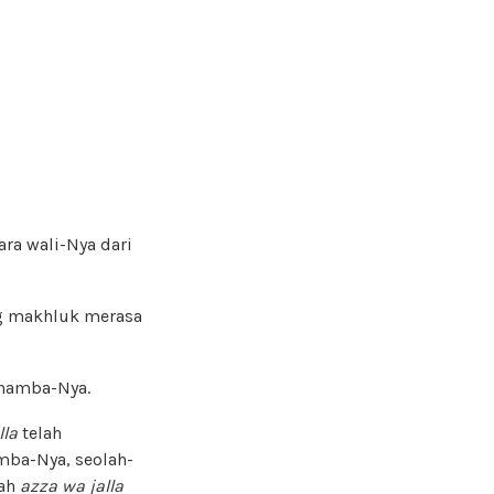
ra wali-Nya dari
ng makhluk merasa
 hamba-Nya.
lla
telah
mba-Nya, seolah-
lah
azza wa jalla