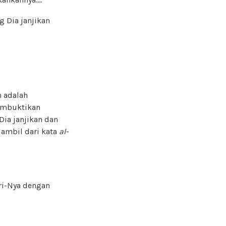
 Dia janjikan
n adalah
embuktikan
Dia janjikan dan
iambil dari kata
al-
ri-Nya dengan