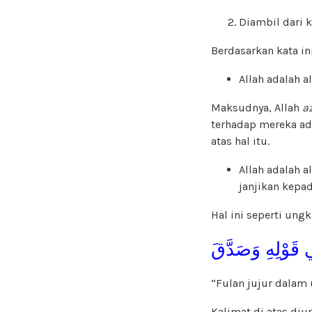
Diambil dari 
Berdasarkan kata i
Allah adalah
Maksudnya, Allah
a
terhadap mereka a
atas hal itu.
Allah adalah 
janjikan kepa
Hal ini seperti ung
قَوْلِهِ وَصَدَّقَ
“Fulan jujur dalam
Kalimat di atas di