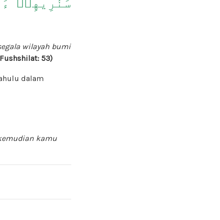
سَنُرِيهِمۡ ءَاي
egala wilayah bumi
(Fushshilat: 53)
dahulu dalam
h, kemudian kamu