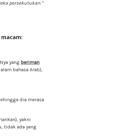
reka persekutukan.”
a macam:
-Nya yang
beriman
dalam bahasa Arab),
ehingga dia merasa
ankan), yakni
 tidak ada yang