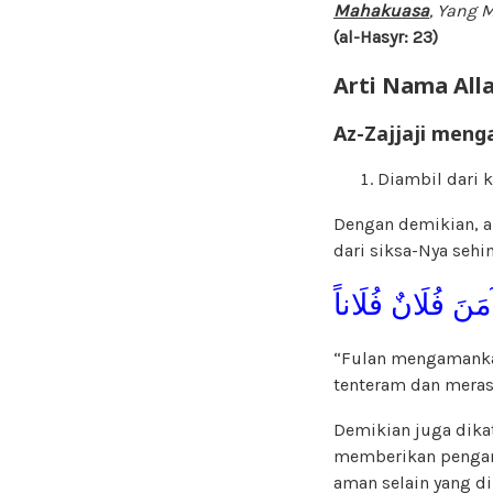
Mahakuasa
, Yang 
(al-Hasyr: 23)
Arti Nama All
Az-Zajjaji meng
Diambil dari 
Dengan demikian, 
dari siksa-Nya sehi
مَنَ فُلَانٌ فُلَاناً
“Fulan mengamanka
tenteram dan meras
Demikian juga dika
memberikan pengam
aman selain yang d