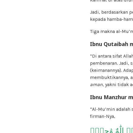
Jadi, berdasarkan p
kepada hamba-ham
Tiga makna al-Mu’m
Ibnu Qutaibah 
“Di antara sifat All
pembenaran. Jadi, 
(keimanannya). Adap
membuktikannya, at
aman
, yakni tidak
Ibnu Manzhur m
“Al-Mu’min adalah 
firman-Nya,
ُمۡ إِلَٰهٌ وَٰحِدٌۖ