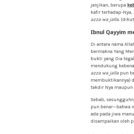
janjikan, berupa
ke
kafir terhadap-Nya,
azza wa jalla
. (diku
Ibnul Qayyim me
Di antara nama Alla
bermakna Yang Mem
bukti yang Dia teg
mendukung kebenara
azza wa jalla
pun be
membuktikannya) d
takdir Nya maupun 
Sebab, sesungguhn
pun benar—bahwa m
ada pada jiwa manu
disampaikan oleh pa