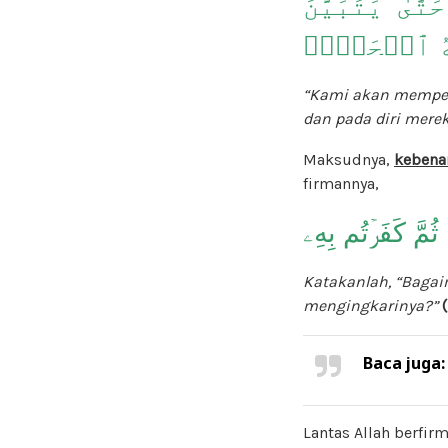
َىٰ يَتَبَيَّنَ
َهُ ٱلۡحَقُّۗ
“Kami akan memper
dan pada diri merek
Maksudnya,
kebenar
firmannya,
ثُمَّ كَفَرۡتُم بِهِۦ
Katakanlah, “Bagai
mengingkarinya?”
Baca juga
Lantas Allah berfir