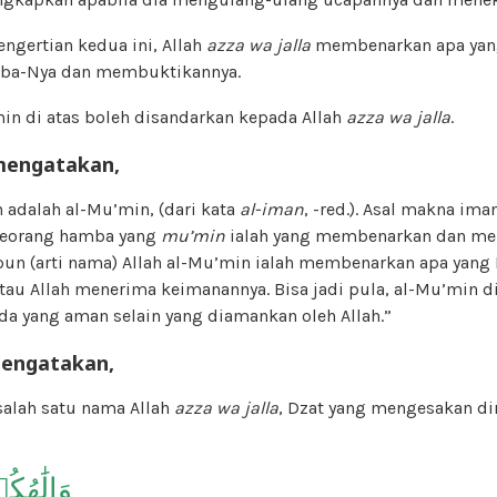
engertian kedua ini, Allah
azza wa jalla
membenarkan apa yang
ba-Nya dan membuktikannya.
in di atas boleh disandarkan kepada Allah
azza wa jalla
.
mengatakan,
ah adalah al-Mu’min, (dari kata
al-iman
, -red.). Asal makna ima
seorang hamba yang
mu’min
ialah yang membenarkan dan m
un (arti nama) Allah al-Mu’min ialah membenarkan apa yang 
au Allah menerima keimanannya. Bisa jadi pula, al-Mu’min d
 ada yang aman selain yang diamankan oleh Allah.”
engatakan,
salah satu nama Allah
azza wa jalla
, Dzat yang mengesakan di
وَإِلَٰهُك