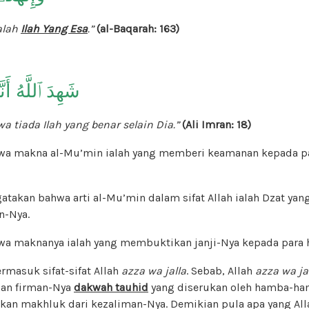
alah
Ilah Yang Esa
.”
(al-Baqarah: 163)
شَهِدَ ٱللَّهُ أَنَّهُ
a tiada Ilah yang benar selain Dia.”
(Ali Imran: 18)
wa makna al-Mu’min ialah yang memberi keamanan kepada pa
atakan bahwa arti al-Mu’min dalam sifat Allah ialah Dzat ya
n-Nya.
wa maknanya ialah yang membuktikan janji-Nya kepada para
ermasuk sifat-sifat Allah
azza wa jalla
. Sebab, Allah
azza wa ja
an firman-Nya
dakwah tauhid
yang diserukan oleh hamba-ha
an makhluk dari kezaliman-Nya. Demikian pula apa yang Al