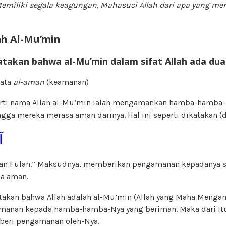
Memiliki segala keagungan, Mahasuci Allah dari apa yang me
ah Al-Mu’min
atakan bahwa al-Mu’min dalam sifat Allah ada du
kata
al-aman
(keamanan)
arti nama Allah al-Mu’min ialah mengamankan hamba-hamba
ngga mereka merasa aman darinya. Hal ini seperti dikatakan (
آ
n Fulan.” Maksudnya, memberikan pengamanan kepadanya s
a aman.
takan bahwa Allah adalah al-Mu’min (Allah yang Maha Mengam
anan kepada hamba-hamba-Nya yang beriman. Maka dari itu,
iberi pengamanan oleh-Nya.