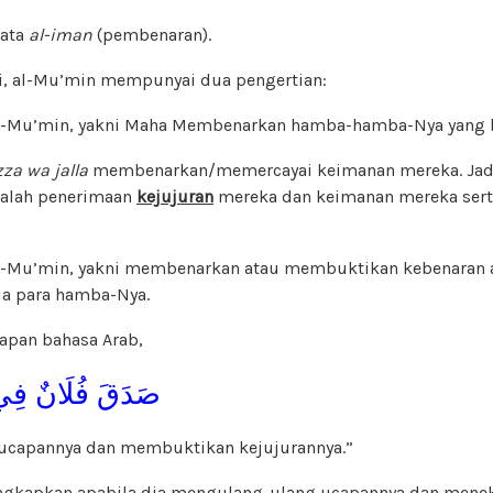
kata
al-iman
(pembenaran).
ni, al-Mu’min mempunyai dua pengertian:
 al-Mu’min, yakni Maha Membenarkan hamba-hamba-Nya yang 
zza wa jalla
membenarkan/memercayai keimanan mereka. Jadi
dalah penerimaan
kejujuran
mereka dan keimanan mereka sert
al-Mu’min, yakni membenarkan atau membuktikan kebenaran a
da para hamba-Nya.
kapan bahasa Arab,
صَدَقَ فُلَانٌ فِي 
 ucapannya dan membuktikan kejujurannya.”
ungkapkan apabila dia mengulang-ulang ucapannya dan mene