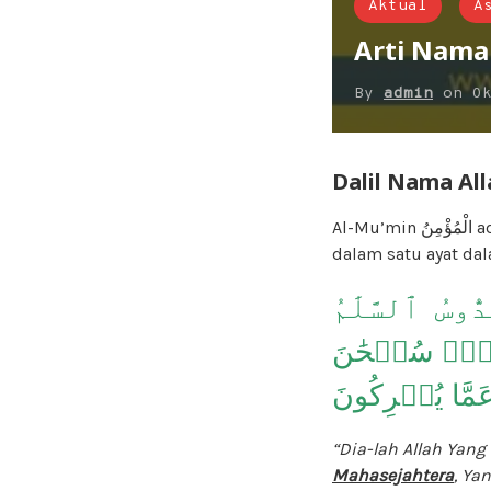
Aktual
A
Arti Nama 
By
admin
on
O
Dalil Nama Al
Al-M
dalam satu ayat dal
ُوسُ ٱلسَّلَٰمُ
ِرُۚ سُبۡحَٰنَ
عَمَّا يُشۡرِكُونَ
“Dia-lah Allah Yang
Mahasejahtera
, Ya