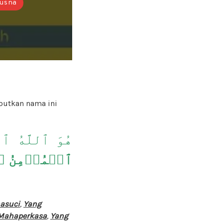
usna
utkan nama ini
هُوَ ٱللَّهُ ٱلّ
ٱلۡمُؤۡمِنُ
ٱل
asuci
,
Yang
Mahaperkasa
,
Yang