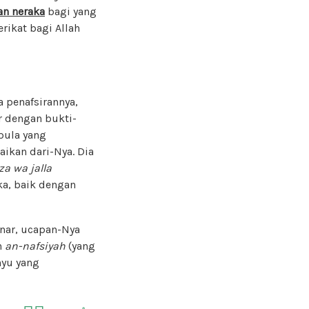
n neraka
bagi yang
rikat bagi Allah
a penafsirannya,
 dengan bukti-
pula yang
ikan dari-Nya. Dia
za wa jalla
a, baik dengan
nar, ucapan-Nya
n
an-nafsiyah
(yang
hyu yang