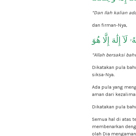
“Dan Ilah kalian ad
dan firman-Nya,
ۥ لَآ إِلَٰهَ إِلَّا هُوَ
“Allah bersaksi bahw
Dikatakan pula bah
siksa-Nya.
Ada pula yang meng
aman dari kezalima
Dikatakan pula bah
Semua hal di atas t
membenarkan deng
olah Dia mengamank