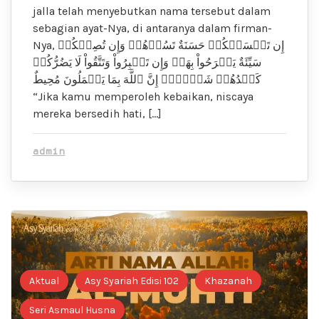
jalla telah menyebutkan nama tersebut dalam
sebagian ayat-Nya, di antaranya dalam firman-
Nya, إِن تَمۡسَسۡكُمۡ حَسَنَةٌ تَسُؤۡهُمۡ وَإِن تُصِبۡكُمۡ
سَيِّئَةٌ يَفۡرَحُواْ بِهَاۖ وَإِن تَصۡبِرُواْ وَتَتَّقُواْ لَا يَضُرُّكُمۡ
كَيۡدُهُمۡ شَيۡ‍ًٔاۗ إِنَّ ٱللَّهَ بِمَا يَعۡمَلُونَ مُحِيطٌ
“Jika kamu memperoleh kebaikan, niscaya
mereka bersedih hati, […]
admin
Aktual
Asy Syariah Edisi 102
Khazanah
Seri Asmaul Husna