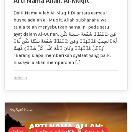
Arti Nama Allah: Al-Muqit
Dalil Nama Allah Al-Muqit Di antara asmaul
husna adalah al-Muqit. Allah subhanahu wa
ta’ala telah menyebutkan nama ini pada satu
ayat dalam Al-Qur’an, مَّن يَشۡفَعۡ شَفَٰعَةً حَسَنَةً يَكُن
لَّهُۥ نَصِيبٌ مِّنۡهَاۖ وَمَن يَشۡفَعۡ شَفَٰعَةً سَيِّئَةً يَكُن لَّهُۥ
كِفۡلٌ مِّنۡهَاۗ وَكَانَ ٱللَّهُ عَلَىٰ كُلِّ شَيۡءٍ مُّقِيتًا
“Barang siapa memberikan syafaat yang baik,
niscaya ia akan memperoleh […]
admin
Aktual
Asy Syariah Edisi 109
Khazanah