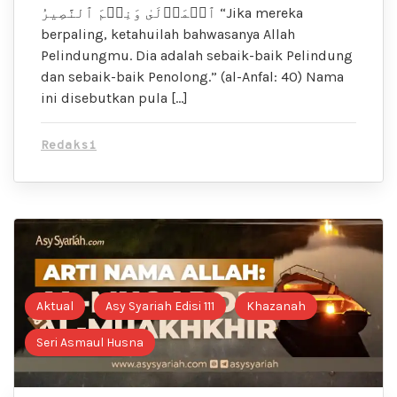
ٱلۡمَوۡلَىٰ وَنِعۡمَ ٱلنَّصِيرُ “Jika mereka
berpaling, ketahuilah bahwasanya Allah
Pelindungmu. Dia adalah sebaik-baik Pelindung
dan sebaik-baik Penolong.” (al-Anfal: 40) Nama
ini disebutkan pula […]
Redaksi
Aktual
Asy Syariah Edisi 111
Khazanah
Seri Asmaul Husna