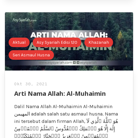
Aktual
Asy Syariah Edisi 120
Khazanah
Seri Asmaul Husna
Okt 30, 2021
Arti Nama Allah: Al-Muhaimin
Dalil Nama Allah Al-Muhaimin Al-Muhaimin
المهيمن adalah salah satu asmaul husna. Nama
ini tersebut dalam firman Allah, هُوَ ٱللَّهُ ٱلَّذِي لَآ
إِلَٰهَ إِلَّا هُوَ ٱلۡمَلِكُ ٱلۡقُدُّوسُ ٱلسَّلَٰمُ ٱلۡمُؤۡمِنُ
ٱلۡمُهَيۡمِنُ ٱلۡعَزِيزُ ٱلۡجَبَّارُ ٱلۡمُتَكَبِّرُۚ