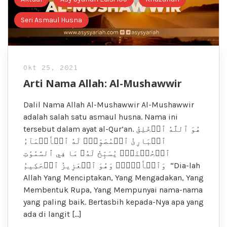
Seri Asmaul Husna
Okt 25, 2021
Arti Nama Allah: Al-Mushawwir
Dalil Nama Allah Al-Mushawwir Al-Mushawwir
adalah salah satu asmaul husna. Nama ini
tersebut dalam ayat al-Qur’an. هُوَ ٱللَّهُ ٱلۡخَٰلِقُ
ٱلۡبَارِئُ ٱلۡمُصَوِّرُۖ لَهُ ٱلۡأَسۡمَآءُ
ٱلۡحُسۡنَىٰۚ يُسَبِّحُ لَهُۥ مَا فِي ٱلسَّمَٰوَٰتِ
وَٱلۡأَرۡضِۖ وَهُوَ ٱلۡعَزِيزُ ٱلۡحَكِيمُ “Dia-lah
Allah Yang Menciptakan, Yang Mengadakan, Yang
Membentuk Rupa, Yang Mempunyai nama-nama
yang paling baik. Bertasbih kepada-Nya apa yang
ada di langit […]