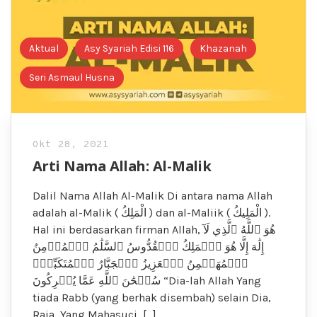
Aktual
Asy Syariah Edisi 116
Khazanah
Seri Asmaul Husna
Okt 28, 2021
Arti Nama Allah: Al-Malik
Dalil Nama Allah Al-Malik Di antara nama Allah
adalah al-Malik ( الْمَلِكُ ) dan al-Maliik ( الْمَلِيكُ ).
Hal ini berdasarkan firman Allah, هُوَ ٱللَّهُ ٱلَّذِي لَآ
إِلَٰهَ إِلَّا هُوَ ٱلۡمَلِكُ ٱلۡقُدُّوسُ ٱلسَّلَٰمُ ٱلۡمُؤۡمِنُ
ٱلۡمُهَيۡمِنُ ٱلۡعَزِيزُ ٱلۡجَبَّارُ ٱلۡمُتَكَبِّرُۚ
سُبۡحَٰنَ ٱللَّهِ عَمَّا يُشۡرِكُونَ “Dia-lah Allah Yang
tiada Rabb (yang berhak disembah) selain Dia,
Raja, Yang Mahasuci, […]