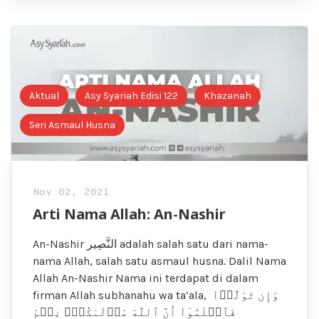
Aktual
Asy Syariah Edisi 122
Khazanah
Seri Asmaul Husna
Nov 02, 2021
Arti Nama Allah: An-Nashir
An-Nashir النَّصِير adalah salah satu dari nama-
nama Allah, salah satu asmaul husna. Dalil Nama
Allah An-Nashir Nama ini terdapat di dalam
firman Allah subhanahu wa ta’ala, وَإِن تَوَلَّوۡاْ
فَٱعۡلَمُوٓاْ أَنَّ ٱللَّهَ مَوۡلَىٰكُمۡۚ نِعۡمَ