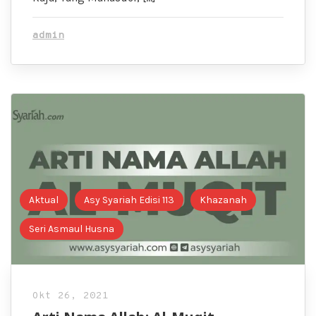
admin
Aktual
Asy Syariah Edisi 113
Khazanah
Seri Asmaul Husna
Okt 26, 2021