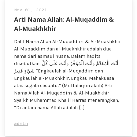
Nov 01, 2021
Arti Nama Allah: Al-Muqaddim &
Al-Muakhkhir
Dalil Nama Allah Al-Muqaddim & Al-Muakhkhir
Al-Muqaddim dan al-Muakhkhir adalah dua
nama dari asmaul husna. Dalam hadits
disebutkan, أَنْتَ الْمُقَدِّمُ وَأَنْتَ الْمُؤَخِّرُ وَأَنْتَ عَلَى كُلِّ
شَيْءٍ قَدِيرٌ “Engkaulah al-Muqaddim dan
Engkaulah al-Muakhkhir. Engkau Mahakuasa
atas segala sesuatu.” (Muttafaqun alaih) Arti
Nama Allah Al-Muqaddim & Al-Muakhkhir
Syaikh Muhammad Khalil Harras menerangkan,
“Di antara nama Allah adalah […]
admin