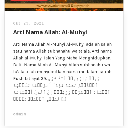
Okt 23, 2021
Arti Nama Allah: Al-Muhyi
Arti Nama Allah Al-Muhyi Al-Muhyi adalah salah
satu nama Allah subhanahu wa ta’ala. Arti nama
Allah al-Muhyi ialah Yang Maha Menghidupkan.
Dalil Nama Allah Al-Muhyi Allah subhanahu wa
ta’ala telah menyebutkan nama ini dalam surah
Fushilat ayat 39. وَمِنۡ ءَايَٰتِهِۦٓ أَنَّكَ تَرَى
ٱلۡأَرۡضَ خَٰشِعَةً فَإِذَآ أَنزَلۡنَا عَلَيۡهَا
ٱلۡمَآءَ ٱهۡتَزَّتۡ وَرَبَتۡۚ إِنَّ ٱلَّذِيٓ أَحۡيَاهَا
لَمُحۡيِ ٱلۡمَوۡتَىٰٓۚ […]
admin