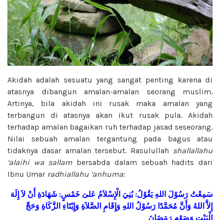
Akidah adalah sesuatu yang sangat penting karena di
atasnya dibangun amalan-amalan seorang muslim.
Artinya, bila akidah ini rusak maka amalan yang
terbangun di atasnya akan ikut rusak pula. Akidah
terhadap amalan bagaikan ruh terhadap jasad seseorang.
Nilai sebuah amalan tergantung pada bagus atau
tidaknya dasar amalan tersebut. Rasulullah
shallallahu
‘alaihi wa sallam
bersabda dalam sebuah hadits dari
Ibnu Umar
radhiallahu ‘anhuma
:
سَمِعْتُ رَسُوْلَ اللهِ
يَقُوْلُ: بُنِيَ الْإِسْلاَمُ عَلىَ خَمْسٍ: شَهَادَةِ أَنْ لاَ إِلَهَ
إِلاَّ اللهُ وَأَنَّ مُحَمَّدًا رَسُوْلُ اللهِ وَإِقَامِ الصَّلاَةِ وَإِيْتَاءِ الزَّكَاةِ وَحَجِّ
الْبَيْتِ وَصَوْمِ رَمَضَانَ