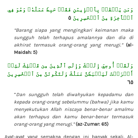
وَمَن يَكۡفُرۡ بِٱلۡإِيمَٰنِ فَقَدۡ حَبِطَ عَمَلُهُۥ وَهُوَ فِي
٥
ٱلۡأٓخِرَةِ مِنَ ٱلۡخَٰسِرِينَ
“Barang siapa yang mengingkari keimanan maka
sungguh telah terhapus amalannya dan dia di
akhirat termasuk orang-orang yang merugi.”
(al-
Maidah: 5)
وَلَقَدۡ أُوحِيَ إِلَيۡكَ وَإِلَى ٱلَّذِينَ مِن قَبۡلِكَ لَئِنۡ
أَشۡرَكۡتَ لَيَحۡبَطَنَّ عَمَلُكَ وَلَتَكُونَنَّ مِنَ ٱلۡخَٰسِرِينَ
٦٥
“
Dan sungguh telah diwahyukan kepadamu dan
kepada orang-orang sebelummu (bahwa) jika kamu
menyekutukan Allah niscaya benar-benar amalmu
akan terhapus dan kamu benar-benar termasuk
orang-orang yang merugi.”
(az-Zumar: 65)
Ayat-ayat yang semakna dengan ini banyak sekali. Al-