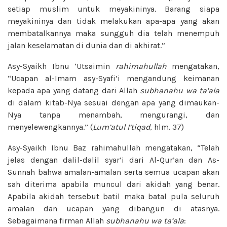
setiap muslim untuk meyakininya. Barang siapa
meyakininya dan tidak melakukan apa-apa yang akan
membatalkannya maka sungguh dia telah menempuh
jalan keselamatan di dunia dan di akhirat.”
Asy-Syaikh Ibnu ‘Utsaimin
rahimahullah
mengatakan,
“Ucapan al-Imam asy-Syafi’i mengandung keimanan
kepada apa yang datang dari Allah
subhanahu wa ta’ala
di dalam kitab-Nya sesuai dengan apa yang dimaukan-
Nya tanpa menambah, mengurangi, dan
menyelewengkannya.” (
Lum’atul I’tiqad
, hlm. 37)
Asy-Syaikh Ibnu Baz rahimahullah mengatakan, “Telah
jelas dengan dalil-dalil syar’i dari Al-Qur’an dan As-
Sunnah bahwa amalan-amalan serta semua ucapan akan
sah diterima apabila muncul dari akidah yang benar.
Apabila akidah tersebut batil maka batal pula seluruh
amalan dan ucapan yang dibangun di atasnya.
Sebagaimana firman Allah
subhanahu wa ta’ala
: