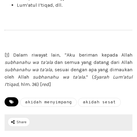
Lum’atul I’tiqad, dll.
[1]
Dalam riwayat lain, “Aku beriman kepada Allah
subhanahu wa ta’ala
dan semua yang datang dari Allah
subhanahu wa ta’ala
, sesuai dengan apa yang dimaukan
oleh Allah
subhanahu wa ta’ala
.” (
Syarah Lum’atul
I’tiqad
, hlm. 36) [
red.
]
akidah menyimpang
akidah sesat
Share