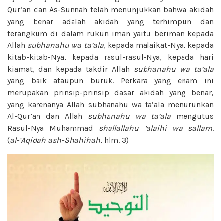
Qur’an dan As-Sunnah telah menunjukkan bahwa akidah
yang benar adalah akidah yang terhimpun dan
terangkum di dalam rukun iman yaitu beriman kepada
Allah
subhanahu wa ta’ala
, kepada malaikat-Nya, kepada
kitab-kitab-Nya, kepada rasul-rasul-Nya, kepada hari
kiamat, dan kepada takdir Allah
subhanahu wa ta’ala
yang baik ataupun buruk. Perkara yang enam ini
merupakan prinsip-prinsip dasar akidah yang benar,
yang karenanya Allah subhanahu wa ta’ala menurunkan
Al-Qur’an dan Allah
subhanahu wa ta’ala
mengutus
Rasul-Nya Muhammad
shallallahu ‘alaihi wa sallam
.
(
al-‘Aqidah ash-Shahihah
, hlm. 3)