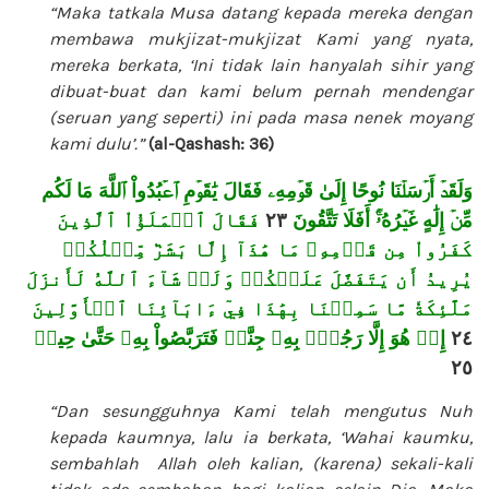
“Maka tatkala Musa datang kepada mereka dengan
membawa mukjizat-mukjizat Kami yang nyata,
mereka berkata, ‘Ini tidak lain hanyalah sihir yang
dibuat-buat dan kami belum pernah mendengar
(seruan yang seperti) ini pada masa nenek moyang
kami dulu’.”
(al-Qashash: 36)
وَلَقَدۡ أَرۡسَلۡنَا نُوحًا إِلَىٰ قَوۡمِهِۦ فَقَالَ يَٰقَوۡمِ ٱعۡبُدُواْ ٱللَّهَ مَا لَكُم
فَقَالَ ٱلۡمَلَؤُاْ ٱلَّذِينَ
٢٣
مِّنۡ إِلَٰهٍ غَيۡرُهُۥٓۚ أَفَلَا تَتَّقُونَ
كَفَرُواْ مِن قَوۡمِهِۦ مَا هَٰذَآ إِلَّا بَشَرٞ مِّثۡلُكُمۡ
يُرِيدُ أَن يَتَفَضَّلَ عَلَيۡكُمۡ وَلَوۡ شَآءَ ٱللَّهُ لَأَنزَلَ
مَلَٰٓئِكَةٗ مَّا سَمِعۡنَا بِهَٰذَا فِيٓ ءَابَآئِنَا ٱلۡأَوَّلِينَ
إِنۡ هُوَ إِلَّا رَجُلُۢ بِهِۦ جِنَّةٞ فَتَرَبَّصُواْ بِهِۦ حَتَّىٰ حِينٖ
٢٤
٢٥
“Dan sesungguhnya Kami telah mengutus Nuh
kepada kaumnya, lalu ia berkata, ‘Wahai kaumku,
sembahlah Allah oleh kalian, (karena) sekali-kali