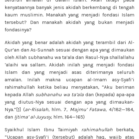
kenyataannya banyak jenis akidah berkembang di tengah
kaum muslimin. Manakah yang menjadi fondasi Islam
tersebut? Dan manakah akidah yang bukan menjadi
fondasinya?
Akidah yang benar adalah akidah yang terambil dari Al-
Qur’an dan As-Sunnah sesuai dengan apa yang dimaukan
oleh Allah subhanahu wa ta’ala dan Rasul-Nya shallallahu
‘alaihi wa sallam. Akidah inilah yang menjadi fondasi
Islam dan yang menjadi asas diterimanya seluruh
amalan. Inilah makna ucapan al-Imam asy-Syafi’i
rahimahullah ketika beliau menyatakan, “Aku beriman
kepada Allah
subhanahu wa ta’ala
dan (kepada) apa-apa
yang diutus-Nya sesuai dengan apa yang dimaukan-
Nya.”
[1]
(
ar-Risalah
, hlm. 7,
Majmu’ Fatawa
, 4/182—184,
dan
Ijtima’ al-Juyusy
, hlm. 164—165)
Syaikhul Islam Ibnu Taimiyah
rahimahullah
berkata,
“Ucapan asy-Syafi’i (tersebut) adalah haq, wajib atas