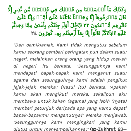
وَكَذَٰلِكَ مَآ أَرۡسَلۡنَا مِن قَبۡلِكَ فِي قَرۡيَةٖ مِّن نَّذِيرٍ إِلَّا
قَالَ مُتۡرَفُوهَآ إِنَّا وَجَدۡنَآ ءَابَآءَنَا عَلَىٰٓ أُمَّةٖ وَإِنَّا عَلَىٰٓ
۞قَٰلَ أَوَلَوۡ جِئۡتُكُم بِأَهۡدَىٰ مِمَّا وَجَدتُّمۡ
٢٣
ءَاثَٰرِهِم مُّقۡتَدُونَ
٢٤
عَلَيۡهِ ءَابَآءَكُمۡۖ قَالُوٓاْ إِنَّا بِمَآ أُرۡسِلۡتُم بِهِۦ كَٰفِرُونَ
“Dan demikianlah, Kami tidak mengutus sebelum
kamu seorang pemberi peringatan pun dalam suatu
negeri, melainkan orang-orang yang hidup mewah
di negeri itu berkata, ‘Sesungguhnya kami
mendapati bapak-bapak kami menganut suatu
agama dan sesungguhnya kami adalah pengikut
jejak-jejak mereka.’ (Rasul itu) berkata, ‘Apakah
kamu akan mengikuti mereka, sekalipun aku
membawa untuk kalian (agama) yang lebih (nyata)
memberi petunjuk daripada apa yang kamu dapati
bapak-bapakmu menganutnya?’ Mereka menjawab,
‘Sesungguhnya kami mengingkari yang kamu
diutus untuk menyampaikannya’.”
(az-Zukhruf: 23—