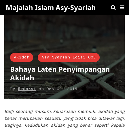
Majalah Islam Asy-Syariah
Akidah
Asy Syariah Edisi 005
Bahaya Laten Penyimpangan
Akidah
By
Redaksi
on
Des 09, 2015
Bagi seorang muslim, keharusan memiliki akidah yang
benar merupakan sesuatu yang tidak bisa ditawar lagi.
Baginya, kedudukan akidah yang benar seperti kepala