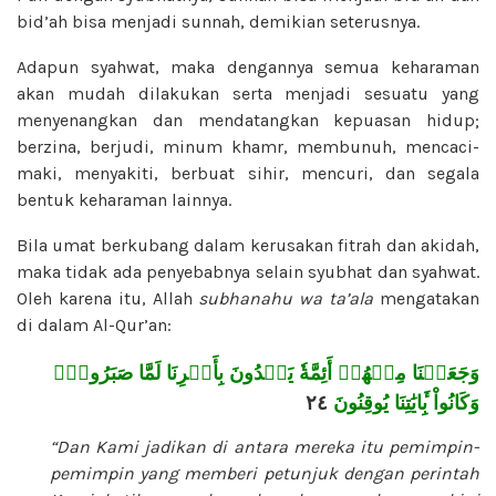
bid’ah bisa menjadi sunnah, demikian seterusnya.
Adapun syahwat, maka dengannya semua keharaman
akan mudah dilakukan serta menjadi sesuatu yang
menyenangkan dan mendatangkan kepuasan hidup;
berzina, berjudi, minum khamr, membunuh, mencaci-
maki, menyakiti, berbuat sihir, mencuri, dan segala
bentuk keharaman lainnya.
Bila umat berkubang dalam kerusakan fitrah dan akidah,
maka tidak ada penyebabnya selain syubhat dan syahwat.
Oleh karena itu, Allah
subhanahu wa ta’ala
mengatakan
di dalam Al-Qur’an:
وَجَعَلۡنَا مِنۡهُمۡ أَئِمَّةٗ يَهۡدُونَ بِأَمۡرِنَا لَمَّا صَبَرُواْۖ
٢٤
وَكَانُواْ بِ‍َٔايَٰتِنَا يُوقِنُونَ
“Dan Kami jadikan di antara mereka itu pemimpin-
pemimpin yang memberi petunjuk dengan perintah