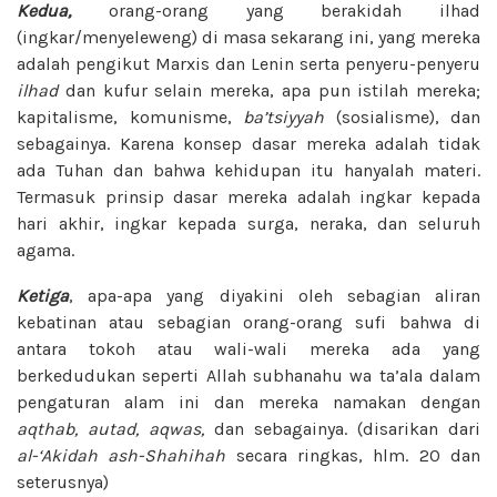
Kedua,
orang-orang yang berakidah ilhad
(ingkar/menyeleweng) di masa sekarang ini, yang mereka
adalah pengikut Marxis dan Lenin serta penyeru-penyeru
ilhad
dan kufur selain mereka, apa pun istilah mereka;
kapitalisme, komunisme,
ba’tsiyyah
(sosialisme), dan
sebagainya. Karena konsep dasar mereka adalah tidak
ada Tuhan dan bahwa kehidupan itu hanyalah materi.
Termasuk prinsip dasar mereka adalah ingkar kepada
hari akhir, ingkar kepada surga, neraka, dan seluruh
agama.
Ketiga
, apa-apa yang diyakini oleh sebagian aliran
kebatinan atau sebagian orang-orang sufi bahwa di
antara tokoh atau wali-wali mereka ada yang
berkedudukan seperti Allah subhanahu wa ta’ala dalam
pengaturan alam ini dan mereka namakan dengan
aqthab, autad, aqwas,
dan sebagainya. (disarikan dari
al-‘Akidah ash-Shahihah
secara ringkas, hlm. 20 dan
seterusnya)