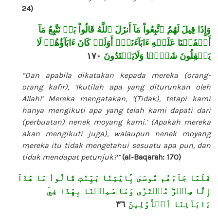
24)
وَإِذَا قِيلَ لَهُمُ ٱتَّبِعُواْ مَآ أَنزَلَ ٱللَّهُ قَالُواْ بَلۡ نَتَّبِعُ مَآ
أَلۡفَيۡنَا عَلَيۡهِ ءَابَآءَنَآۚ أَوَلَوۡ كَانَ ءَابَآؤُهُمۡ لَا
١٧٠
يَعۡقِلُونَ شَيۡ‍ٔٗا وَلَايَهۡتَدُونَ
“Dan apabila dikatakan kepada mereka (orang-
orang kafir), ‘Ikutilah apa yang diturunkan oleh
Allah!’ Mereka mengatakan, ‘(Tidak), tetapi kami
hanya mengikuti apa yang telah kami dapati dari
(perbuatan) nenek moyang kami.’ (Apakah mereka
akan mengikuti juga), walaupun nenek moyang
mereka itu tidak mengetahui sesuatu apa pun, dan
tidak mendapat petunjuk?”
(al-Baqarah: 170)
فَلَمَّا جَآءَهُم مُّوسَىٰ بِ‍َٔايَٰتِنَا بَيِّنَٰتٖ قَالُواْ مَا هَٰذَآ
إِلَّا سِحۡرٞ مُّفۡتَرٗى وَمَا سَمِعۡنَا بِهَٰذَا فِيٓ
٣٦
ءَابَآئِنَا ٱلۡأَوَّلِينَ