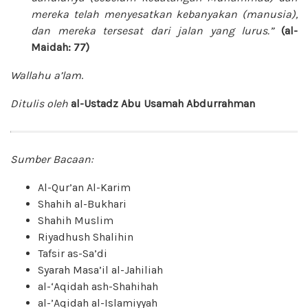
mereka telah menyesatkan kebanyakan (manusia),
dan mereka tersesat dari jalan yang lurus.”
(al-
Maidah: 77)
Wallahu a’lam
.
Ditulis oleh
al-Ustadz Abu Usamah Abdurrahman
Sumber Bacaan:
Al-Qur’an Al-Karim
Shahih al-Bukhari
Shahih Muslim
Riyadhush Shalihin
Tafsir as-Sa’di
Syarah Masa’il al-Jahiliah
al-‘Aqidah ash-Shahihah
al-’Aqidah al-Islamiyyah