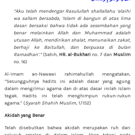
“Aku telah mendengar Rasulullah shallallahu ‘alaihi
wa sallam bersabda, ‘Islam di bangun di atas lima
dasar: bersaksi bahwa tidak ada sesembahan yang
benar melainkan Allah dan Muhammad adalah
utusan Allah, mendirikan shalat, menunaikan zakat,
berhaji ke Baitullah, dan berpuasa di bulan
Ramadhan’.”
(Sahih,
HR. al-Bukhari
no. 7 dan
Muslim
no. 16)
Al-Imam an-Nawawi rahimahullah mengatakan,
“Sesungguhnya hadits ini adalah dasar yang agung
dalam mengilmui agama dan di atas dasar inilah Islam
tegak. Hadits ini telah menghimpun rukun-rukun
agama.” (
Syarah Shahih Muslim
, 1/152)
Akidah yang Benar
Telah disebutkan bahwa akidah merupakan ruh dari
seluruh amalan di dalam Islam. Akan tetapi pada