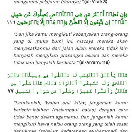
mengambil pelajaran (darinya).”
(al-A’raf: 3)
وَإِن تُطِعۡ أَكۡثَرَ مَن فِي ٱلۡأَرۡضِ يُضِلُّوكَ عَن سَبِيلِ
١١٦
ٱللَّهِۚ إِن يَتَّبِعُونَ إِلَّا ٱلظَّنَّ وَإِنۡ هُمۡ إِلَّا يَخۡرُصُونَ
“Dan jika kamu mengikuti kebanyakan orang-orang
yang di muka bumi ini, niscaya mereka akan
menyesatkanmu dari jalan Allah. Mereka tidak lain
hanyalah mengikuti prasangka belaka dan mereka
tidak lain hanyalah berdusta.”
(al-An’am: 116)
قُلۡ يَٰٓأَهۡلَ ٱلۡكِتَٰبِ لَا تَغۡلُواْ فِي دِينِكُمۡ غَيۡرَ
ٱلۡحَقِّ وَلَا تَتَّبِعُوٓاْ أَهۡوَآءَ قَوۡمٖ قَدۡ ضَلُّواْ مِن
٧٧
قَبۡلُ وَأَضَلُّواْ كَثِيرٗا وَضَلُّواْ عَن سَوَآءِ ٱلسَّبِيلِ
“Katakanlah, ‘Wahai ahli kitab, janganlah kamu
berlebih-lebihan (melampaui batas) dengan cara
tidak benar dalam agamamu. Dan janganlah kamu
mengikuti hawa nafsu orang-orang yang telah sesat
dahulunya (sebelum kedatangan Muhammad) dan