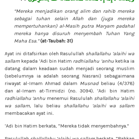
“Mereka menjadikan orang alim dan rahib mereka
sebagai tuhan selain Allah dan (juga mereka
mempertuhankan) al-Masih putra Maryam padahal
mereka hanya disuruh menyembah Tuhan Yang
Maha Esa.”
(at-Taubah: 31)
Ayat ini ditafsirkan oleh Rasulullah
shallallahu ‘alaihi wa
sallam
kepada ‘Adi bin Hatim
radhiallahu ‘anhu
ketika ia
datang dalam keadaan sudah menjadi seorang muslim
(sebelumnya ia adalah seorang Nasrani) sebagaimana
riwayat al-Imam Ahmad dalam
Musnad
beliau (4/378)
dan al-Imam at-Tirmidzi (no. 3094). ‘Adi bin Hatim
radhiallahu ‘anhu
menemui Rasululah
shallallahu ‘alaihi
wa sallam
, lalu beliau
shallallahu ‘alaihi wa sallam
membacakan ayat ini.
‘Adi bin Hatim berkata, “Mereka tidak menyembahnya.”
Rasulullah
shallallahu ‘alaihi wa sallam
berkata, “Bahkan