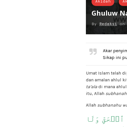
Akidah
A
Ghuluw Na
By
Redaksi
o
Akar penyi
Sikap ini p
Umat Islam telah di
dan amalan ahlul ki
ta’ala
di mana ahlul
itu, Allah
subhanahu
Allah
subhanahu wa
ٱلۡحَقِّ وَلَا