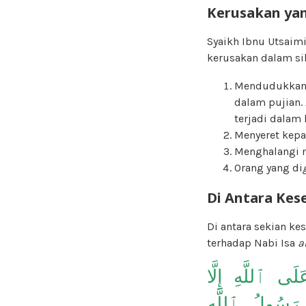
Kerusakan ya
Syaikh Ibnu Utsaimi
kerusakan dalam s
Mendudukkan s
dalam pujian.
terjadi dalam 
Menyeret kepa
Menghalangi 
Orang yang di
Di Antara Kes
Di antara sekian ke
terhadap Nabi Isa
a
َى ٱللَّهِ إِلَّا
سُولُ ٱللَّهِ