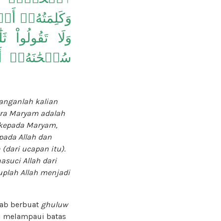
وَكَلِمَتُهُۥٓ أَلۡق
وَلَا تَقُولُواْ ث
سُبۡحَٰنَهُۥٓ أَ
janganlah kalian
tra Maryam adalah
 kepada Maryam,
pada Allah dan
 (dari ucapan itu).
asuci Allah dari
uplah Allah menjadi
tab berbuat
ghuluw
ni melampaui batas