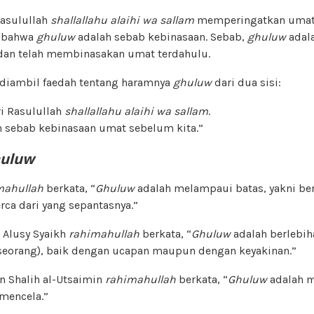
Rasulullah
shallallahu alaihi wa sallam
memperingatkan umat
n bahwa
ghuluw
adalah sebab kebinasaan. Sebab,
ghuluw
adal
t dan telah membinasakan umat terdahulu.
ni diambil faedah tentang haramnya
ghuluw
dari dua sisi:
ri Rasulullah
shallallahu alaihi wa sallam
.
 sebab kebinasaan umat sebelum kita.”
uluw
mahullah
berkata, “
Ghuluw
adalah melampaui batas, yakni be
ca dari yang sepantasnya.”
 Alusy Syaikh
rahimahullah
berkata, “
Ghuluw
adalah berlebi
eorang), baik dengan ucapan maupun dengan keyakinan.”
 Shalih al-Utsaimin
rahimahullah
berkata, “
Ghuluw
adalah m
mencela.”