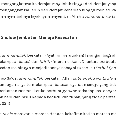
 mengangkatnya ke derajat yang lebih tinggi dari derajat yang
mengangkat Isa lebih dari derajat kenabian hingga menjadi
ka menyembahnya layaknya menyembah Allah
subhanahu wa ta
:
Ghuluw Jembatan Menuju Kesesatan
rahimahullah
berkata, “(Ayat ini merupakan) larangan bagi ah
elampaui batas) dan
tafrith
(meremehkan). Di antara perbuat
hadap Isa hingga menjadikannya sebagai tuhan….” (
Fathul Qad
 as-Sa’di
rahimahullah
berkata, “Allah
subhanahu wa ta’ala
m
am agama, yaitu melampaui batasan syariat menuju yang tid
 perkataan Nasrani ketika berbuat
ghuluw
terhadap Isa, deng
n nabi dan rasul kepada kedudukan tuhan, yang tidak pantas 
. 224)
 ta’ala
memvonis mereka dengan kekafiran ketika mereka me