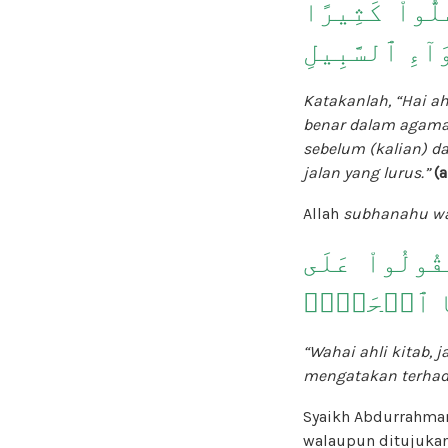
لُّواْ كَثِيرًا
َآءِ ٱلسَّبِيلِ
Katakanlah, “Hai ah
benar dalam agamam
sebelum (kalian) d
jalan yang lurus.”
(
Allah
subhanahu wa
قُولُواْ عَلَى
َّا ٱلۡحَقَّۚ
“Wahai ahli kitab,
mengatakan terhada
Syaikh Abdurrahman
walaupun ditujuka