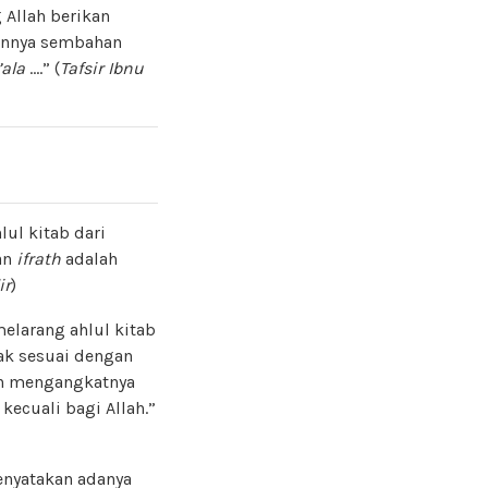
 Allah berikan
kannya sembahan
’ala
….” (
Tafsir Ibnu
lul kitab dari
an
ifrath
adalah
ir
)
elarang ahlul kitab
ak sesuai dengan
an mengangkatnya
kecuali bagi Allah.”
nyatakan adanya