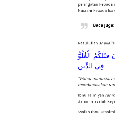
peringatan kepada 
Nasrani kepada Isa
Baca juga
Rasulullah
shallall
 قَبْلَكُمُ الْغُلُوُّ
فِي الدِّينِ
“Wahai manusia, ha
membinasakan umat
Ibnu Taimiyah
rahi
dalam masalah key
Syaikh Ibnu Utsaim