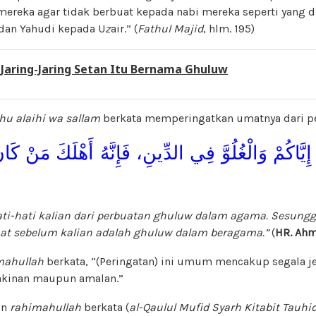
mereka agar tidak berbuat kepada nabi mereka seperti yang d
 dan Yahudi kepada U
z
air.” (
Fathul Majid
, hlm. 195)
:
Jaring-Jaring Setan Itu Bernama Ghuluw
ahu alaihi wa sallam
berkata memperingatkan umatnya dari p
إِيَّاكُمْ وَالْغُلُوَّ فِي الدِّينِ، فَإِنَّهُ أَهْلَكَ مَنْ كَانَ
ti-hati kalian dari perbuatan ghuluw dalam agama. Sesungg
 sebelum kalian adalah ghuluw dalam beragama.”
(
HR. Ah
mahullah
berkata, “(Peringatan) ini umum mencakup segala j
akinan maupun amalan.”
in
rahimahullah
berkata (
al-Qaulul Mufid Syarh Kitabit Tauhi