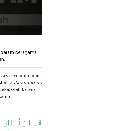
) dalam beragama.
an.
tuk menjauhi jalan
Allah
subhanahu wa
eka. Oleh karena
 ini.
قُلۡ يَٰٓأَهۡلَ