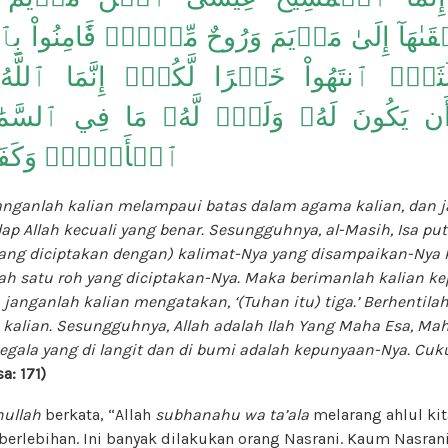
َىٰهَآ إِلَىٰ مَرۡيَمَ وَرُوحٌ مِّنۡهُۖ فَ‍َٔامِنُواْ بِٱ
َلَٰثَةٌۚ ٱنتَهُواْ خَيۡرًا لَّكُمۡۚ إِنَّمَا ٱللَّهُ
ن يَكُونَ لَهُۥ وَلَدٌۘ لَّهُۥ مَا فِي ٱلسَّمَٰ
ٱلۡأَرۡضِۗ وَكَفَىٰ بِ
 janganlah kalian melampaui batas dalam agama kalian, dan 
p Allah kecuali yang benar. Sesungguhnya, al-Masih, Isa pu
yang diciptakan dengan) kalimat-Nya yang disampaikan-Nya
h satu roh yang diciptakan-Nya. Maka berimanlah kalian ke
 janganlah kalian mengatakan, ‘(Tuhan itu) tiga.’ Berhentilah
gi kalian. Sesungguhnya, Allah adalah Ilah Yang Maha Esa, Mah
gala yang di langit dan di bumi adalah kepunyaan-Nya. Cuk
a: 171)
ullah
berkata, “Allah
subhanahu wa ta’ala
melarang ahlul ki
berlebihan. Ini banyak dilakukan orang Nasrani. Kaum Nasra