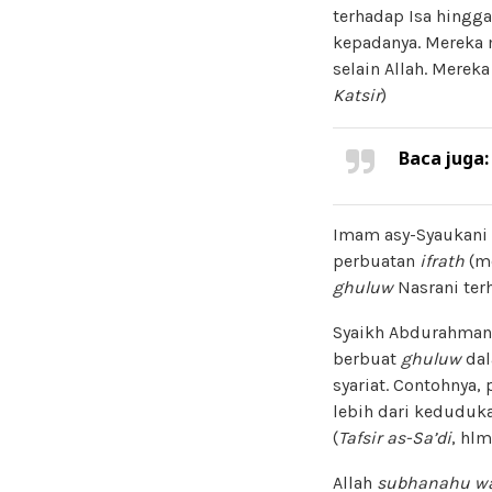
terhadap Isa hingga
kepadanya. Mereka 
selain Allah. Mere
Katsir
)
Baca juga
Imam asy-Syaukani
perbuatan
ifrath
(m
ghuluw
Nasrani ter
Syaikh Abdurahman
berbuat
ghuluw
dal
syariat. Contohnya,
lebih dari keduduka
(
Tafsir as-Sa’di
, hlm
Allah
subhanahu wa