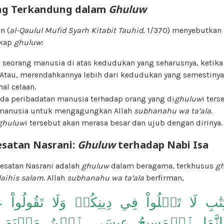
ng Terkandung dalam
Ghuluw
n (
al-Qaulul Mufid Syarh Kitabit Tauhid
, 1/370) menyebutkan
ikap
ghuluw
:
eorang manusia di atas kedudukan yang seharusnya, ketik
 Atau, merendahkannya lebih dari kedudukan yang semestinya
hal celaan.
da peribadatan manusia terhadap orang yang di
ghuluw
i ters
manusia untuk mengagungkan Allah
subhanahu wa ta’ala
.
ghuluw
i tersebut akan merasa besar dan ujub dengan dirinya.
esatan Nasrani:
Ghuluw
terhadap Nabi Isa
sesatan Nasrani adalah
ghuluw
dalam beragama, terkhusus
g
laihis salam
. Allah
subhanahu wa ta’ala
berfirman,
ٰبِ لَا تَغۡلُواْ فِي دِينِكُمۡ وَلَا تَقُولُواْ عَل
َمَا ٱلۡمَسِيحُ عِيسَى ٱبۡنُ مَرۡيَمَ رَ