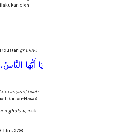
ilakukan oleh
erbuatan
ghuluw
,
يَا أَيُّهَا النَّاسُ، 
uhnya, yang telah
mad
dan
an-Nasai
)
enis
ghuluw
, baik
d
, hlm. 379),