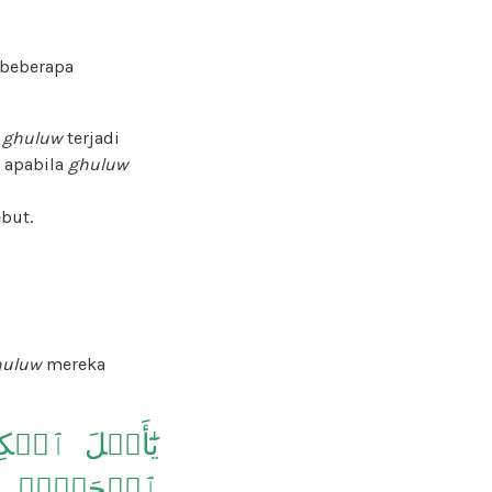
 beberapa
a
ghuluw
terjadi
 apabila
ghuluw
ebut.
huluw
mereka
يَٰٓأَهۡلَ ٱلۡكِتَ
ٱلۡحَقَّۚ إِنّ