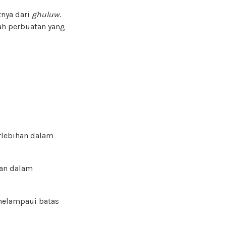
nya dari
ghuluw
.
ah perbuatan yang
rlebihan dalam
han dalam
elampaui batas