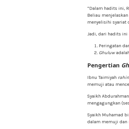
“Dalam hadits ini, 
Beliau menjelaska
menyelisihi syaria
Jadi, dari hadits i
Peringatan da
Ghuluw
adalah
Pengertian
Gh
Ibnu Taimiyah
rahi
memuji atau mencer
Syaikh Abdurahman
mengagungkan (ses
Syaikh Muhamad bin
dalam memuji dan 