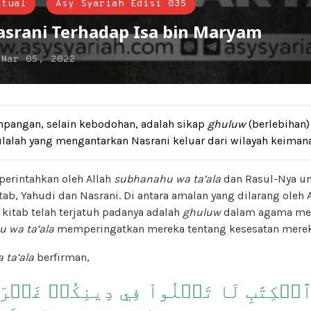
ktual
Asy Syariah Edisi 035
srani Terhadap Isa bin Maryam
n
Mar 05, 2022
mpangan, selain kebodohan, adalah sikap
ghuluw
(berlebihan
ulalah yang mengantarkan Nasrani keluar dari wilayah keiman
perintahkan oleh Allah
subhanahu wa ta’ala
dan Rasul-Nya un
tab, Yahudi dan Nasrani. Di antara amalan yang dilarang oleh 
 kitab telah terjatuh padanya adalah
ghuluw
dalam agama mer
 wa ta’ala
memperingatkan mereka tentang kesesatan mereka
 ta’ala
berfirman,
 ٱلۡكِتَٰبِ لَا تَغۡلُواْ فِي دِينِكُمۡ غَيۡرَ 