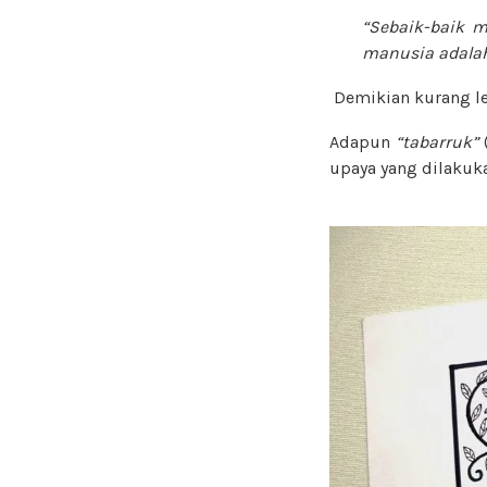
“Sebaik-baik 
manusia adalah
Demikian kurang l
Adapun
“tabarruk”
upaya yang dilaku