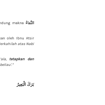
andung makna
النَّمَاءُ
an oleh Ibnu Atsir
Berkahilah atas
Nabi
’ala,
tetapkan dan
eliau’.”
بَرَكَ
الْبَعِيرُ