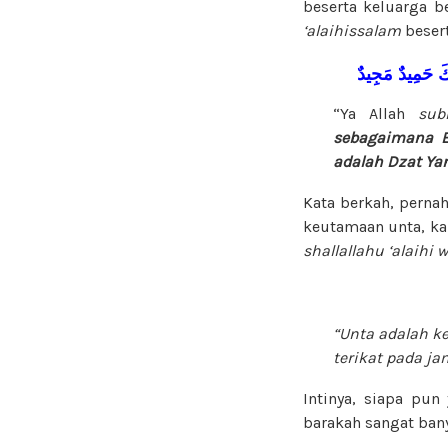
beserta keluarga b
‘alaihissalam
besert
كَ
حَمِيدٌ
مَجِيدٌ
“Ya Allah
sub
sebagaimana E
adalah Dzat Ya
Kata berkah, perna
keutamaan unta, ka
shallallahu ‘alaihi 
“Unta adalah k
terikat pada ja
Intinya, siapa pu
barakah sangat ban