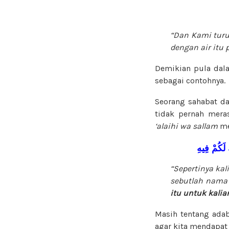
“Dan Kami turu
dengan air itu
Demikian pula dala
sebagai contohnya.
Seorang sahabat d
tidak pernah mera
‘alaihi wa sallam
me
لَكُمْ
فِيهِ
“Sepertinya ka
sebutlah nama
itu untuk kalia
Masih tentang ada
agar kita mendapat