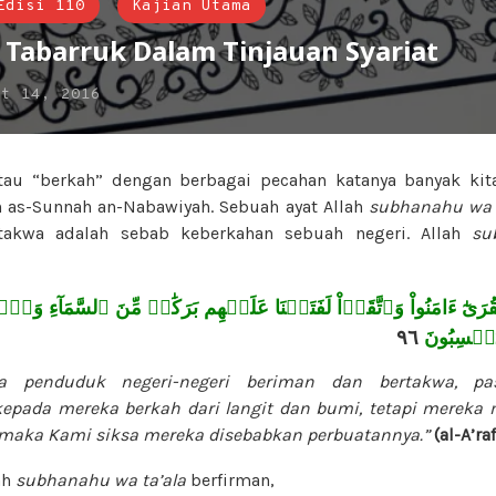
Edisi 110
Kajian Utama
 Tabarruk Dalam Tinjauan Syariat
kt 14, 2016
atau “berkah” dengan berbagai pecahan katanya banyak kit
n as-Sunnah an-Nabawiyah. Sebuah ayat Allah
subhanahu wa t
akwa adalah sebab keberkahan sebuah negeri. Allah
su
ٰٓ ءَامَنُواْ وَٱتَّقَوۡاْ لَفَتَحۡنَا عَلَيۡهِم بَرَكَٰتٖ مِّنَ ٱلسَّمَآءِ وَٱلۡأ
٩٦
 يَكۡسِبُونَ
nya penduduk negeri-negeri beriman dan bertakwa, p
pada mereka berkah dari langit dan bumi, tetapi mereka 
, maka Kami siksa mereka disebabkan perbuatannya.”
(al-A’raf
ah
subhanahu wa ta’ala
berfirman,