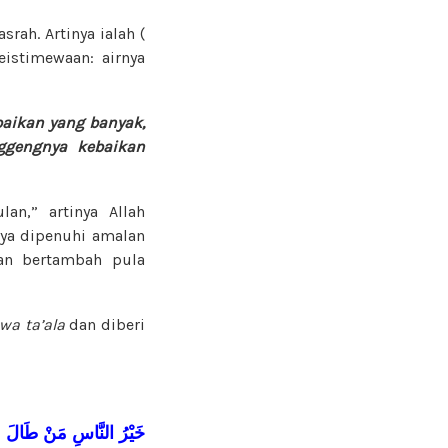
rah. Artinya ialah (
eistimewaan: airnya
baikan yang banyak,
ggengnya kebaikan
n,” artinya Allah
ya dipenuhi amalan
kan bertambah pula
a ta’ala
dan diberi
خَيْرُ
النَّاسِ
مَنْ
طَالَ
ع