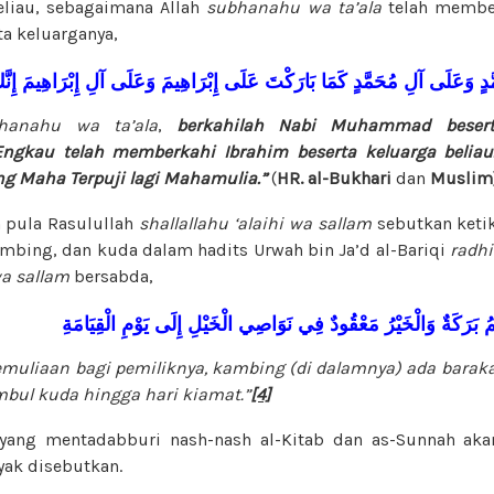
eliau, sebagaimana Allah
subhanahu wa ta’ala
telah membe
a keluarganya,
دٍ
وَعَلَى
آلِ
مُحَمَّدٍ
كَمَا
بَارَكْتَ
عَلَى
إِبْرَاهِيمَ
وَعَلَى
آلِ
إِبْرَاهِيمَ
إِنَّ
hanahu wa ta’ala
,
berkahilah Nabi Muhammad besert
ngkau telah memberkahi Ibrahim beserta keluarga belia
ng Maha Terpuji lagi Mahamulia.”
(
HR. al-Bukhari
dan
Muslim
h pula Rasulullah
shallallahu ‘alaihi wa sallam
sebutkan keti
mbing, dan kuda dalam hadits Urwah bin Ja’d al-Bariqi
radhi
wa sallam
bersabda,
مُ
بَرَكَةٌ
وَالْخَيْرُ
مَعْقُودٌ
فِي
نَوَاصِي
الْخَيْلِ
إِلَى
يَوْمِ
الْقِيَامَةِ
emuliaan bagi pemiliknya, kambing (di dalamnya) ada baraka
mbul kuda hingga hari kiamat.”
[4]
n yang mentadabburi nash-nash al-Kitab dan as-Sunnah aka
yak disebutkan.