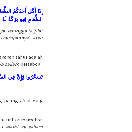
إِذَا
أَكَلَ
أَحَدُكُمُ
الطَّعَا
الطَّعَامِ
فِيهِ
بَرَكَةٌ
لَهُ
a sehingga ia jilat
t (nampannya) atau
kanan sahur adalah
 wa sallam
bersabda,
تَسَحَّرُوا
فِإِنَّ
فِي
السّ
g paling afdal yang
ita untuk memohon
hu ‘alaihi wa sallam