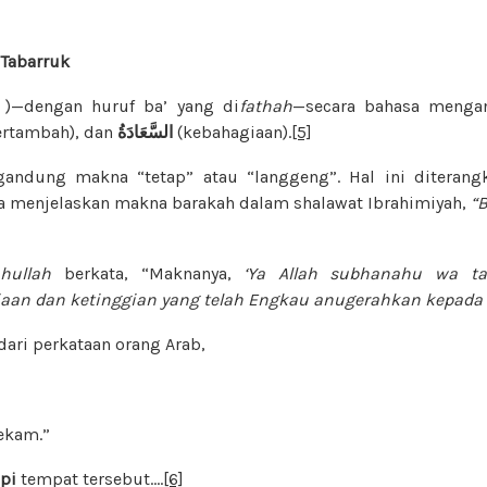
Tabarruk
)—dengan huruf ba’ yang di
fathah
—secara bahasa meng
rtambah), dan
السَّعَادَةُ
(kebahagiaan).
[5]
andung makna “tetap” atau “langgeng”. Hal ini diterangk
a menjelaskan makna barakah dalam shalawat Ibrahimiyah,
“
hullah
berkata, “Maknanya,
‘Ya Allah
subhanahu wa ta
aan dan ketinggian yang telah
Engkau anugerahkan kepada b
dari perkataan orang Arab,
ekam.”
api
tempat tersebut….
[6]