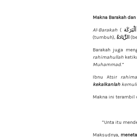
Makna Barakah dan 
Al-Barakah
(
اَلْبَرَكَة
(tumbuh),
الزِّيَادَةُ
(be
Barakah juga meng
rahimahullah
ketik
Muhammad.”
Ibnu Atsir
rahima
kekalkanlah
kemuli
Makna ini terambil 
“Unta itu mend
Maksudnya,
menet