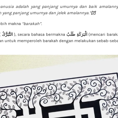
manusia adalah yang panjang umurnya dan baik amalannya,
 yang panjang umurnya dan jelek amalannya.”
[7]
ebih makna
“barakah”
.
(
التَّبَرُّكُ
), secara bahasa bermakna
طَلَبُ
الْبَرَكَةِ
(mencari baraka
kan untuk memperoleh barakah dengan melakukan sebab-seb