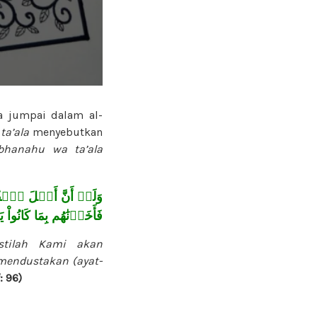
a jumpai dalam al-
a’ala
menyebutkan
bhanahu wa ta’ala
وَلَوۡ أَنَّ أَهۡلَ ٱلۡقُرَى
فَأَخَذۡنَٰهُم بِمَا كَانُواْ
astilah Kami akan
mendustakan (ayat-
: 96)