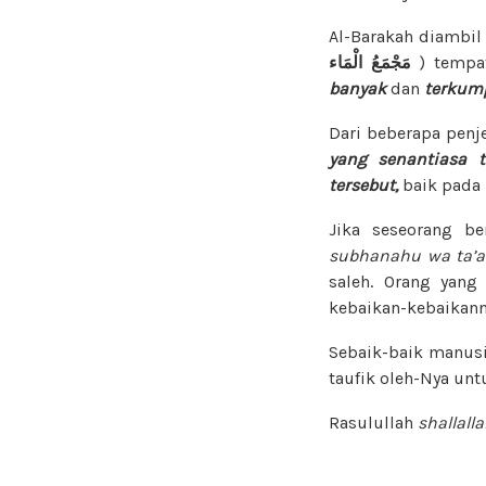
Al-Barakah diambil 
الْمَاء
مَجْمَعُ
) tempat
banyak
dan
terkump
Dari beberapa penj
yang
senantiasa 
tersebut,
baik pada 
Jika seseorang be
subhanahu wa ta’a
saleh. Orang yang
kebaikan-kebaikanny
Sebaik-baik manusi
taufik oleh-Nya un
Rasulullah
shallall