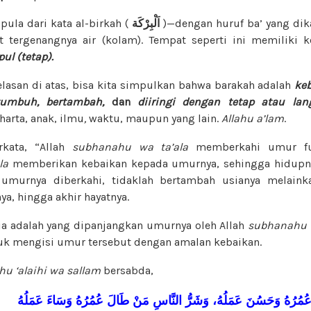
pula dari kata al-birkah (
اَلْبِرْكَة
)—dengan huruf ba’ yang dikas
 tergenangnya air (kolam). Tempat seperti ini memiliki k
ul (tetap).
elasan di atas, bisa kita simpulkan bahwa barakah adalah
ke
tumbuh, bertambah,
dan
diiringi dengan tetap atau
lan
harta, anak, ilmu
,
waktu, maupun yang lain.
Allahu a’lam
.
rkata, “Allah
subhanahu wa ta’ala
memberkahi umur fula
la
memberikan kebaikan kepada umurnya, sehingga hidupn
 umurnya diberkahi, tidaklah bertambah usianya melain
a, hingga akhir hayatnya.
a adalah yang dipanjangkan umurnya oleh Allah
subhanahu w
tuk mengisi umur tersebut dengan amalan kebaikan.
ahu ‘alaihi wa sallam
bersabda,
ُمُرُهُ
وَحَسُنَ
عَمَلُهُ،
وَشَرُّ
النَّاسِ
مَنْ
طَالَ
عُمُرُهُ
وَسَاءَ
عَمَلُهُ