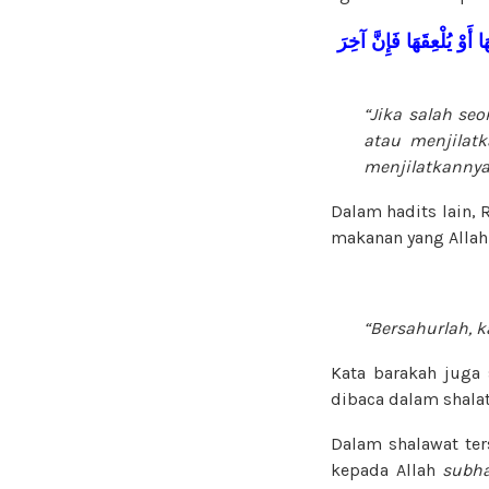
َا
أَوْ
يُلْعِقَهَا
فَإِنَّ
آخِرَ
“Jika salah se
atau menjilat
menjilatkannya
Dalam hadits lain, 
makanan yang Alla
“Bersahurlah, 
Kata barakah juga 
dibaca dalam shalat
Dalam shalawat ter
kepada Allah
subha