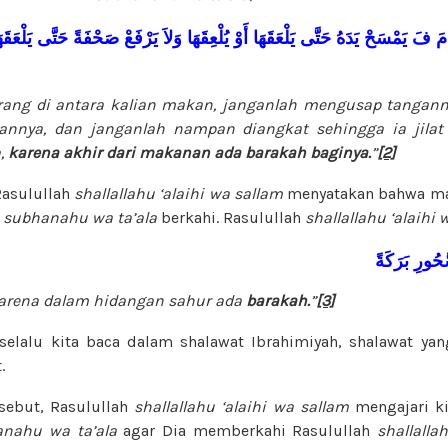
مَ
فَ
يَمْسَحْ
يَدَهُ
حَتَّى
يَلْعَقَهَا
أَوْ
يُلْعِقَهَا
وَلاَ
يَرْفَعْ
صَحْفَةً
حَتَّى
يَلْعَقَه
orang di antara kalian makan, janganlah mengusap tanganny
kannya, dan janganlah nampan diangkat sehingga ia jila
,
karena akhir dari makanan ada
barakah baginya.
”
[2]
Rasulullah
shallallahu ‘alaihi wa sallam
menyatakan bahwa ma
h
subhanahu wa ta’ala
berkahi. Rasulullah
shallallahu ‘alaihi
َحُورِ
بَرَكَةً
karena dalam hidangan sahur ada
barakah.
”
[3]
selalu kita baca dalam shalawat Ibrahimiyah, shalawat yan
.
sebut, Rasulullah
shallallahu ‘alaihi wa sallam
mengajari k
nahu wa ta’ala
agar Dia memberkahi Rasulullah
shallalla