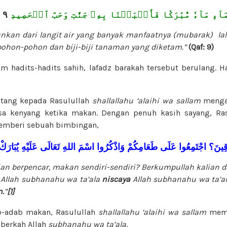
٩
آءِ مَآءٗ مُّبَٰرَكٗا فَأَنۢبَتۡنَا بِهِۦ جَنَّٰتٖ وَحَبَّ ٱلۡحَصِيدِ
nkan dari langit air yang banyak manfaatnya (mubarak) l
 pohon-pohon dan biji-biji tanaman yang diketam.”
(Qaf: 9)
m hadits-hadits sahih, lafadz barakah tersebut berulang. Ha
atang kepada Rasulullah
shallallahu ‘alaihi wa sallam
mengad
sa kenyang ketika makan. Dengan penuh kasih sayang, Ra
mberi sebuah bimbingan,
ّقِينَ؟
اجْتَمِعُوا
عَلَى
طَعَامِكُمْ
وَاذْكُرُوا
اسْمَ
اللهِ
تَعَالَى
عَلَيْهِ
يُبَارَكْ
lian berpencar, makan sendiri-sendiri? Berkumpullah kalian
 Allah
subhanahu wa ta’ala
niscaya
Allah
subhanahu wa ta’a
n.
”
[1]
b-adab makan, Rasulullah
shallallahu ‘alaihi wa sallam
memb
 berkah Allah
subhanahu wa ta’ala
,