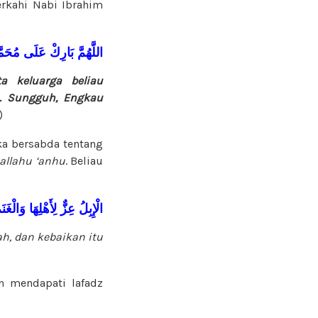
rkahi Nabi Ibrahim
اللَّهُمَّ
بَارِكْ
عَلَى
مُحَمَّ
a keluarga beliau
u. Sungguh, Engkau
)
ka bersabda tentang
allahu ‘anhu
. Beliau
الْإِبِلُ
عِزٌّ
لِأَهْلِهَا
وَالْغَنَ
h, dan kebaikan itu
n mendapati lafadz