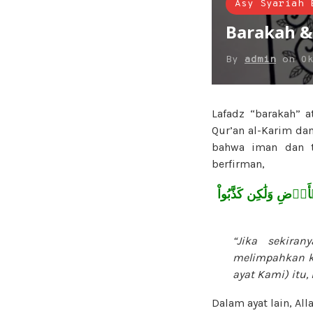
Asy Syariah 
Barakah &
By
admin
on
O
Lafadz “barakah” 
Qur’an al-Karim da
bahwa iman dan t
berfirman,
َرۡضِ وَلَٰكِن كَذَّبُواْ
“Jika sekira
melimpahkan ke
ayat Kami) itu
Dalam ayat lain, All