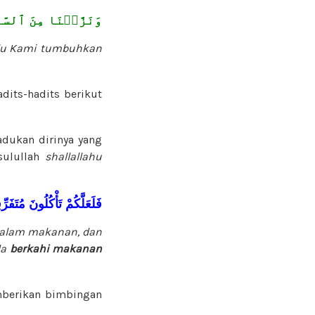
وَنَزَّلۡنَا مِنَ ٱلسَّمَ
alu Kami tumbuhkan
dits-hadits berikut
ukan dirinya yang
sulullah
shallallahu
فَلَعَلَّكُمْ
تَأْكُلُونَ
مُتَفَرِ
 dalam makanan, dan
la
berkahi
makanan
erikan bimbingan