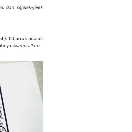
 dan sejelek-jelek
h). Tabarruk adalah
abnya.
Allahu a’lam
.